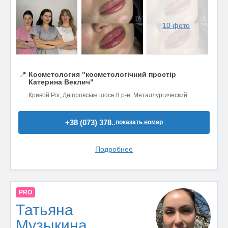
10 фото
📍
Косметология "косметологічний простір
Катерина Веклич"
Кривой Рог, Дніпровське шосе 8 р-н. Металлургический
+38 (073) 378..
показать номер
Подробнее
PRO
Татьяна
Музыкина