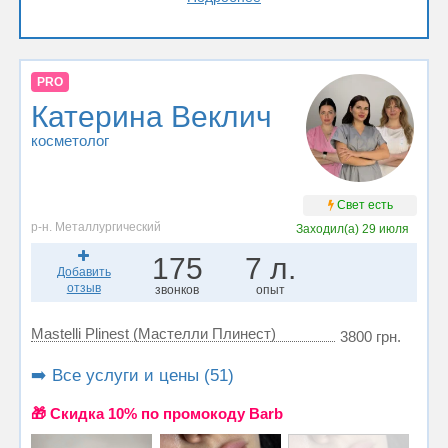
PRO
Катерина Веклич
косметолог
Свет есть
р-н. Металлургический
Заходил(а)
29 июля
175
7 л.
Добавить
отзыв
звонков
опыт
Mastelli Plinest (Мастелли Плинест)
3800 грн.
➡️ Все услуги и цены (51)
🎁 Cкидка 10% по промокоду Barb