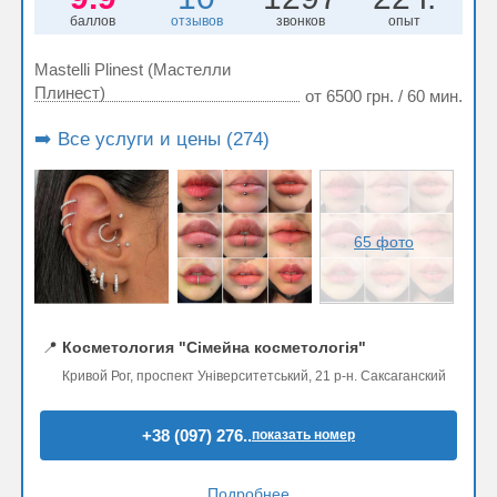
баллов
отзывов
звонков
опыт
Mastelli Plinest (Мастелли
Плинест)
от 6500 грн. / 60 мин.
➡️ Все услуги и цены (274)
65 фото
📍
Косметология "Сімейна косметологія"
Кривой Рог, проспект Університетський, 21 р-н. Саксаганский
+38 (097) 276..
показать номер
Подробнее