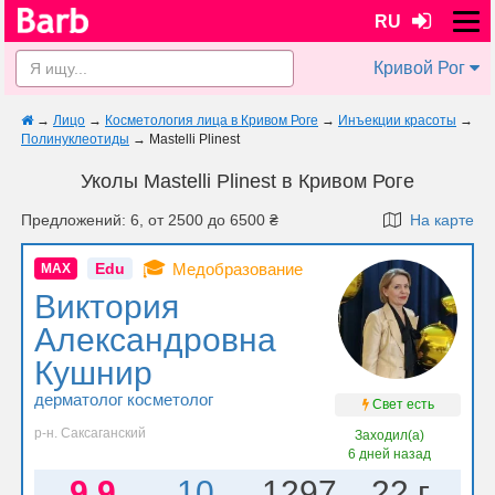
RU
Кривой Рог
→
Лицо
→
Косметология лица в Кривом Роге
→
Инъекции красоты
→
Полинуклеотиды
→
Mastelli Plinest
Уколы Mastelli Plinest в Кривом Роге
Предложений: 6, от 2500 до 6500 ₴
На карте
🎓
Edu
Медобразование
MAX
Виктория
Александровна
Кушнир
дерматолог косметолог
Свет есть
р-н. Саксаганский
Заходил(а)
6 дней назад
9.9
10
1297
22 г.