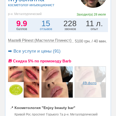
косметолог-инъекционист
р-н. Металлургический
Заходил(а)
28 июля
9.9
15
228
11 л.
баллов
отзывов
звонков
опыт
Mastelli Plinest (Мастелли Плинест)
5100 грн. / 40 мин.
➡️ Все услуги и цены (91)
🎁 Cкидка 5% по промокоду Barb
49 фото
📍
Косметология "Enjoy beauty bar"
Кривой Рог, проспект Горького 7а р-н. Металлургический