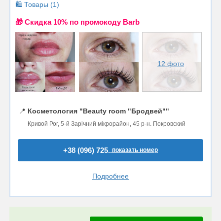
🛍️ Товары (1)
🎁 Cкидка 10% по промокоду Barb
12 фото
📍
Косметология "Beauty room "Бродвей""
Кривой Рог, 5-й Зарічний мікрорайон, 45 р-н. Покровский
+38 (096) 725..
показать номер
Подробнее