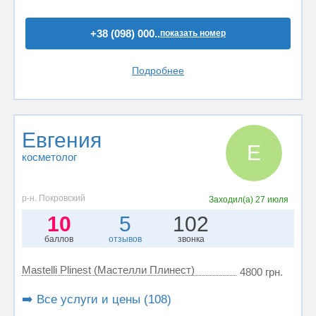
+38 (098) 000..
показать номер
Подробнее
Евгения
Е
косметолог
р-н. Покровский
Заходил(а)
27 июля
10
5
102
баллов
отзывов
звонка
Mastelli Plinest (Мастелли Плинест)
4800 грн.
➡️ Все услуги и цены (108)