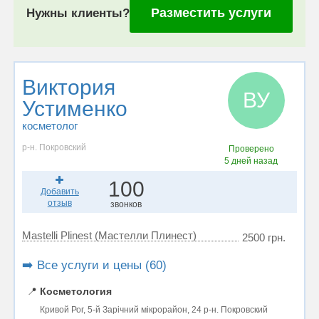
Разместить услуги
Нужны клиенты?
Виктория
ВУ
Устименко
косметолог
р-н. Покровский
Проверено
5 дней назад
100
Добавить
отзыв
звонков
Mastelli Plinest (Мастелли Плинест)
2500 грн.
➡️ Все услуги и цены (60)
📍
Косметология
Кривой Рог, 5-й Зарічний мікрорайон, 24 р-н. Покровский