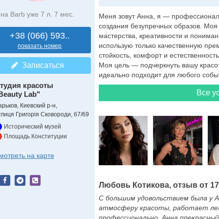
на Barb уже 7 л. 7 мес.
Меня зовут Анна, я — профессионал
создания безупречных образов. Моя 
+38 (066) 593..
мастерства, креативности и понима
использую только качественную пре
показать номер
стойкость, комфорт и естественност
Записаться
Моя цель — подчеркнуть вашу красот
идеально подходит для любого событи
тудия красоты
Все ус
Beauty Lab"
арьков, Киевский р-н,
улиця Григорія Сковороди, 67/69
Исторический музей
Площадь Конституции
мотреть на карте
Любовь Котикова, отзыв от 17.
С большим удовольствием была у Ан
атмосферу красоты, работает лег
профессионально. Анна прекрасный