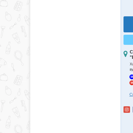
С
"
Х
в
M
M
С