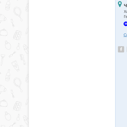
Ч
Х
Г
M
С