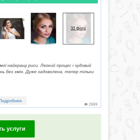
33 фото
 мої найкращі риси. Легкий процес і чудовий
нь без змін. Дуже задоволена, тепер тільки
Подробнее
2669
ть услуги