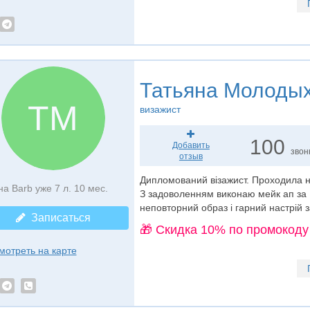
Татьяна Молоды
ТМ
визажист
100
Добавить
звон
отзыв
Дипломований візажист. Проходила н
на Barb уже 7 л. 10 мес.
З задоволенням виконаю мейк ап за 
неповторний образ і гарний настрій 
Записаться
🎁 Cкидка 10% по промокоду
мотреть на карте