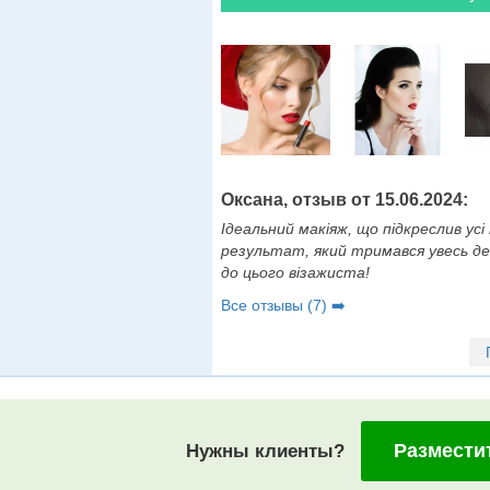
Оксана, отзыв от 15.06.2024:
Ідеальний макіяж, що підкреслив усі
результат, який тримався увесь де
до цього візажиста!
Все отзывы (7) ➡️
Размести
Нужны клиенты?