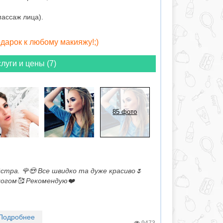
 массаж лица).
одарок к любому макияжу!;)
луги и цены (7)
85 фото
йстра. 🌹😍 Все швидко та дуже красиво🌷
ологом🥰 Рекомендую❤️
Подробнее