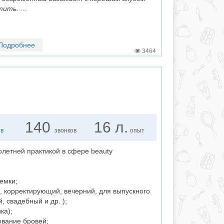
ить. ...
Подробнее
3464
140
16 л.
ов
звонков
опыт
летней практикой в сфере beauty
емки;
й, корректирующий, вечерний, для выпускного
 свадебный и др. );
ка);
ование бровей;