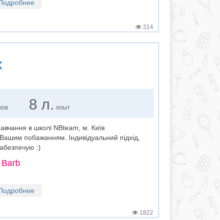
Подробнее
314
х
8 л.
ков
опыт
авчання в школі NBteam, м. Київ
Вашим побажанням. Індивідуальний підхід,
забезпечую :)
 Barb
Подробнее
1822