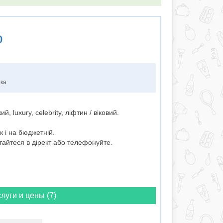
о
нка
й, luxury, celebrity, ліфтин / віковий.
 і на бюджетній.
тайтеся в дірект або телефонуйте.
луги и цены (7)