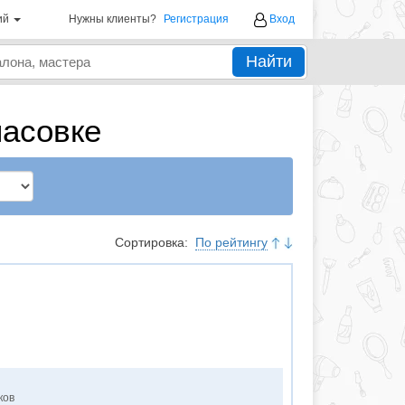
ий
Нужны клиенты?
Регистрация
Вход
Найти
насовке
Сортировка:
По рейтингу
ков