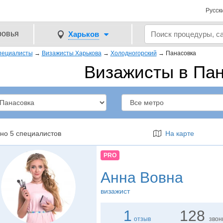
Русск
ровья
Харьков
пециалисты
→
Визажисты Харькова
→
Холодногорский
→
Панасовка
Визажисты в Па
но 5 специалистов
На карте
PRO
Анна Вовна
визажист
1
128
отзыв
звон