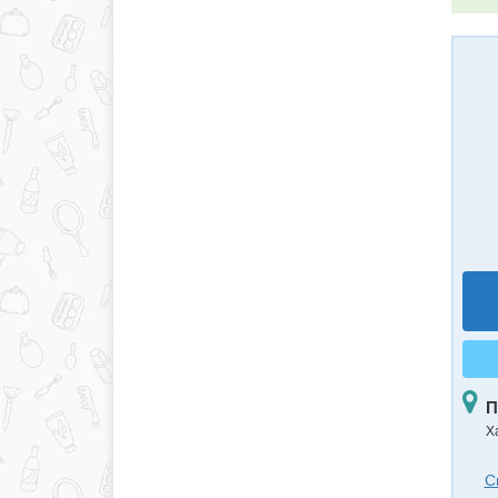
П
Х
С