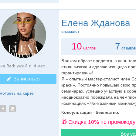
Елена Жданова
визажист
10
7
баллов
отзывов
В каком образе предстать в день то
на Barb уже 8 л. 4 мес.
стиль визажа и сделаю изящную при
гарантированы!
Записаться
Я – опытный мастер-стилист, член С
краси». Постоянно повышаю свою п
семинарах, успешно участвую в соре
мотреть на карте
неоднократно побеждала на чемпион
номинациях «Фантазийный макияж»).
Консультация - бесплатно.
🎁 Cкидка 10% по промокоду
Все ус