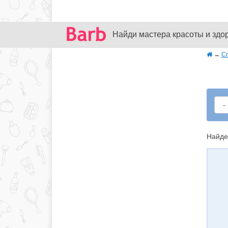
Найди мастера красоты и здо
→
С
Найде