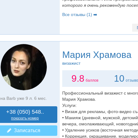
которого я очень рекомендую посет
Все отзывы (1) ➡️
Мария Храмова
визажист
9.8
10
баллов
отзыв
Профессиональный визажист с много
на Barb уже 9 л. 6 мес.
Мария Храмова.
Услуги:
+38 (050) 548..
• Визаж для рекламы, фото-видео съ
• Макияж (дневной, мужской, детски
показать номер
вечера, омолаживающий, новогодний,
• Удаление усиков (восточная методи
Записаться
• Коррекция, окрашивание, моделир