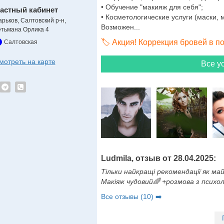
• Обучение "макияж для себя";
астный кабинет
• Косметологические услуги (маски,
арьков, Салтовский р-н,
Возможен...
етьмана Орлика 4
🏷️ Акция! Коррекция бровей в п
Салтовская
мотреть на карте
Все ус
Ludmila, отзыв от 28.04.2025:
Тільки найкращі рекомендації як ма
Макіяж чудовий🌈 +розмова з псих
Все отзывы (10) ➡️