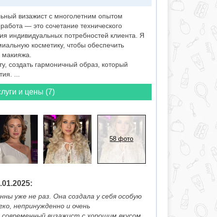
ьный визажист с многолетним опытом
работа — это сочетание технического
ния индивидуальных потребностей клиента. Я
миальную косметику, чтобы обеспечить
ь макияжа.
у, создать гармоничный образ, который
я. ...
луги и цены (7)
58 фото
01.2025:
ны уже не раз. Она создала у себя особую
ко, непринужденно и очень
 современный визажист с хорошим вкусом