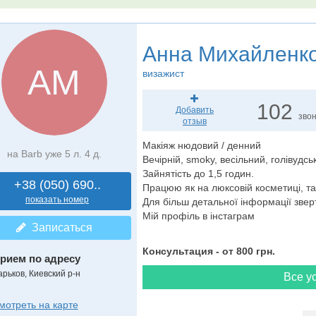
Анна Михайленк
АМ
визажист
102
Добавить
зво
отзыв
Макіяж нюдовий / денний
на Barb уже 5 л. 4 д.
Вечірній, smoky, весільний, голівудськи
Зайнятість до 1,5 годин.
+38 (050) 690..
Працюю як на люксовій косметиці, так
показать номер
Для більш детальної інформації звер
Мій профіль в інстаграм
Записаться
Консультация - от 800 грн.
рием по адресу
арьков, Киевский р-н
Все ус
мотреть на карте