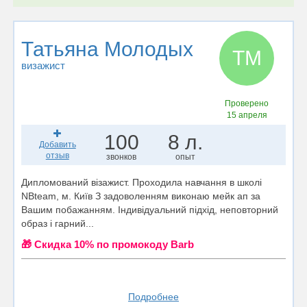
Татьяна Молодых
ТМ
визажист
Проверено
15 апреля
100
8 л.
Добавить
отзыв
звонков
опыт
Дипломований візажист. Проходила навчання в школі
NBteam, м. Київ З задоволенням виконаю мейк ап за
Вашим побажанням. Індивідуальний підхід, неповторний
образ і гарний...
🎁 Cкидка 10% по промокоду Barb
Подробнее