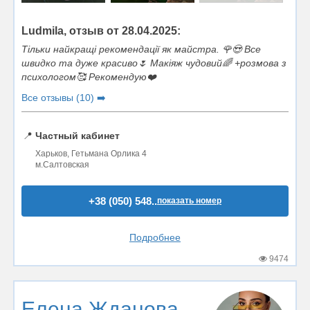
Ludmila, отзыв от 28.04.2025:
Тільки найкращі рекомендації як майстра. 🌹😍 Все
швидко та дуже красиво🌷 Макіяж чудовий🌈 +розмова з
психологом🥰 Рекомендую❤️
Все отзывы (10) ➡️
📍
Частный кабинет
Харьков, Гетьмана Орлика 4
м.Салтовская
+38 (050) 548..
показать номер
Подробнее
9474
Елена Жданова