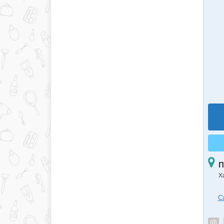
П
Х
С