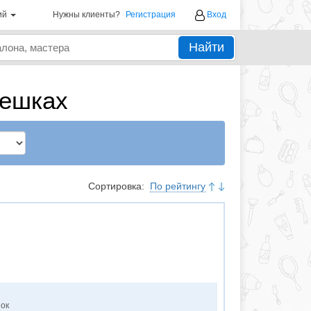
ий
Нужны клиенты?
Регистрация
Вход
Найти
лешках
Сортировка:
По рейтингу
нок