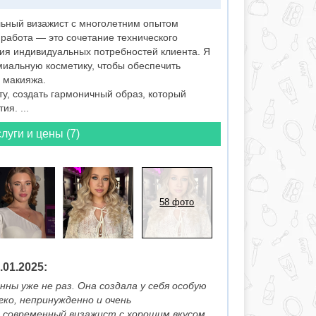
ьный визажист с многолетним опытом
работа — это сочетание технического
ния индивидуальных потребностей клиента. Я
миальную косметику, чтобы обеспечить
ь макияжа.
у, создать гармоничный образ, который
я. ...
луги и цены (7)
58 фото
01.2025:
ны уже не раз. Она создала у себя особую
ко, непринужденно и очень
 современный визажист с хорошим вкусом