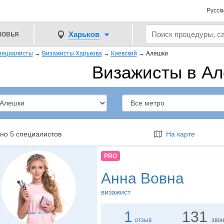
Русск
ровья
Харьков
пециалисты
→
Визажисты Харькова
→
Киевский
→
Алешки
Визажисты в А
но 5 специалистов
На карте
PRO
Анна Вовна
визажист
1
131
отзыв
зво