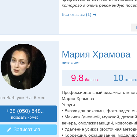
которого я очень рекомендую посет
Все отзывы (1) ➡️
Мария Храмова
визажист
9.8
10
баллов
отзыв
Профессиональный визажист с много
на Barb уже 9 л. 6 мес.
Мария Храмова.
Услуги:
+38 (050) 548..
• Визаж для рекламы, фото-видео съ
• Макияж (дневной, мужской, детски
показать номер
вечера, омолаживающий, новогодний,
• Удаление усиков (восточная методи
Записаться
• Коррекция, окрашивание, моделир