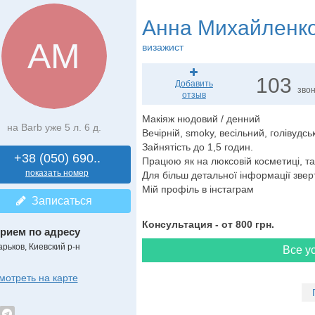
Анна Михайленк
АМ
визажист
103
Добавить
зво
отзыв
Макіяж нюдовий / денний
на Barb уже 5 л. 6 д.
Вечірній, smoky, весільний, голівудськи
Зайнятість до 1,5 годин.
+38 (050) 690..
Працюю як на люксовій косметиці, так
показать номер
Для більш детальної інформації звер
Мій профіль в інстаграм
Записаться
Консультация - от 800 грн.
рием по адресу
арьков, Киевский р-н
Все ус
мотреть на карте