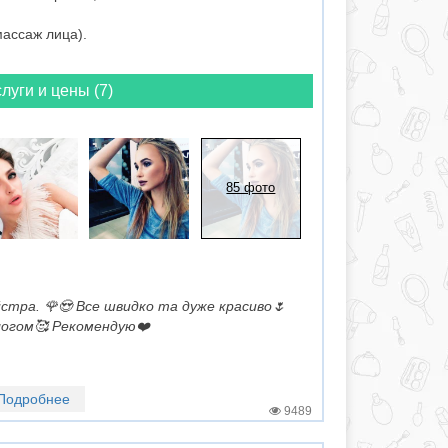
 массаж лица).
луги и цены (7)
85 фото
йстра. 🌹😍 Все швидко та дуже красиво🌷
ологом🥰 Рекомендую❤️
Подробнее
9489