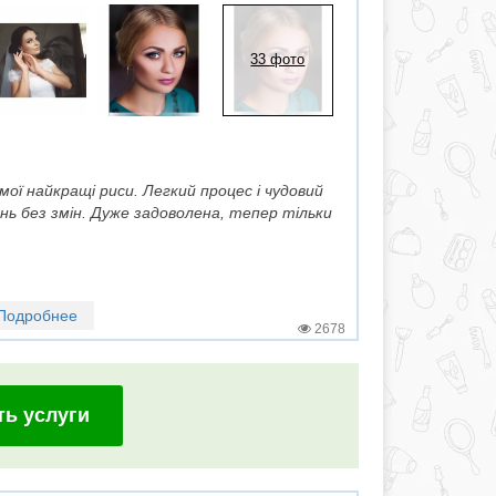
33 фото
 мої найкращі риси. Легкий процес і чудовий
нь без змін. Дуже задоволена, тепер тільки
Подробнее
2678
ть услуги