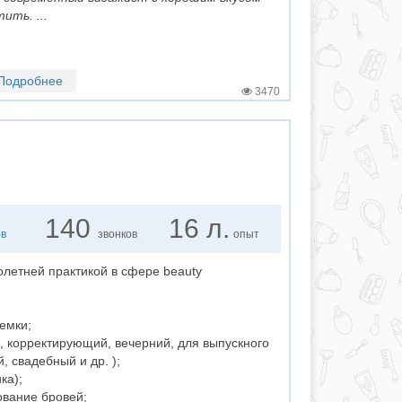
ить. ...
Подробнее
3470
140
16 л.
ов
звонков
опыт
летней практикой в сфере beauty
емки;
й, корректирующий, вечерний, для выпускного
 свадебный и др. );
ка);
ование бровей;