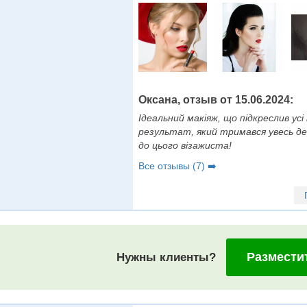
Оксана, отзыв от 15.06.2024:
Ідеальний макіяж, що підкреслив усі
результат, який тримався увесь де
до цього візажиста!
Все отзывы (7) ➡️
Размести
Нужны клиенты?