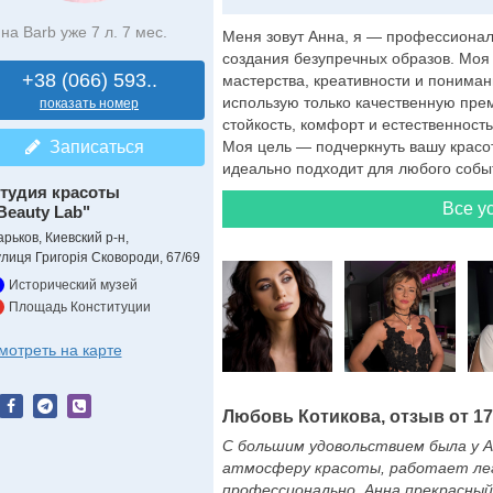
на Barb уже 7 л. 7 мес.
Меня зовут Анна, я — профессионал
создания безупречных образов. Моя 
+38 (066) 593..
мастерства, креативности и понима
использую только качественную пре
показать номер
стойкость, комфорт и естественност
Записаться
Моя цель — подчеркнуть вашу красот
идеально подходит для любого событи
тудия красоты
Все ус
Beauty Lab"
арьков, Киевский р-н,
улиця Григорія Сковороди, 67/69
Исторический музей
Площадь Конституции
мотреть на карте
Любовь Котикова, отзыв от 17.
С большим удовольствием была у Ан
атмосферу красоты, работает лег
профессионально. Анна прекрасный