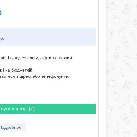
о
нка
й, luxury, celebrity, ліфтин / віковий.
 і на бюджетній.
тайтеся в дірект або телефонуйте.
луги и цены (7)
Подробнее