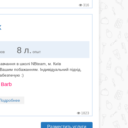
316
х
8 л.
ков
опыт
авчання в школі NBteam, м. Київ
Вашим побажанням. Індивідуальний підхід,
забезпечую :)
 Barb
Подробнее
1823
Разместить услуги