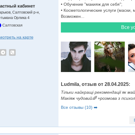
• Обучение "макияж для себя";
астный кабинет
• Косметологические услуги (маски,
арьков, Салтовский р-н,
Возможен...
етьмана Орлика 4
Салтовская
Все ус
мотреть на карте
Ludmila, отзыв от 28.04.2025:
Тільки найкращі рекомендації як ма
Макіяж чудовий🌈 +розмова з псих
Все отзывы (10) ➡️