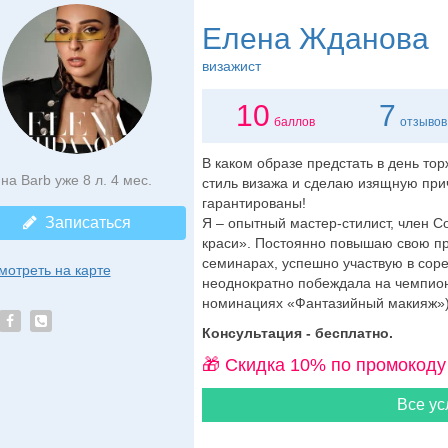
Елена Жданова
визажист
10
7
баллов
отзывов
В каком образе предстать в день то
на Barb уже 8 л. 4 мес.
стиль визажа и сделаю изящную при
гарантированы!
Записаться
Я – опытный мастер-стилист, член С
краси». Постоянно повышаю свою п
семинарах, успешно участвую в соре
мотреть на карте
неоднократно побеждала на чемпион
номинациях «Фантазийный макияж»).
Консультация - бесплатно.
🎁 Cкидка 10% по промокоду
Все ус