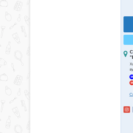
С
"
Х
в
M
M
С