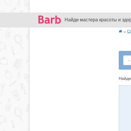
Найди мастера красоты и здо
→
С
Найде