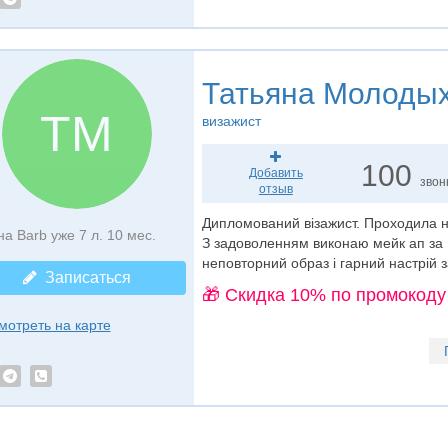
Татьяна Молоды
ТМ
визажист
100
Добавить
звон
отзыв
Дипломований візажист. Проходила н
на Barb уже 7 л. 10 мес.
З задоволенням виконаю мейк ап за 
неповторний образ і гарний настрій 
Записаться
🎁 Cкидка 10% по промокоду
мотреть на карте