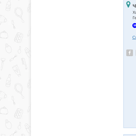
Ч
Х
Г
M
С