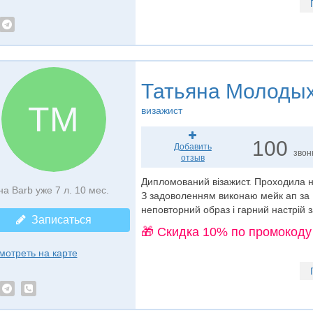
Татьяна Молоды
ТМ
визажист
100
Добавить
звон
отзыв
Дипломований візажист. Проходила н
на Barb уже 7 л. 10 мес.
З задоволенням виконаю мейк ап за 
неповторний образ і гарний настрій 
Записаться
🎁 Cкидка 10% по промокоду
мотреть на карте