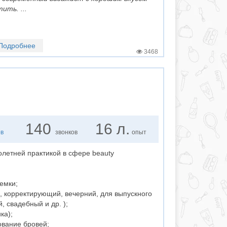
ить. ...
Подробнее
3468
140
16 л.
ов
звонков
опыт
летней практикой в сфере beauty
емки;
й, корректирующий, вечерний, для выпускного
 свадебный и др. );
ка);
ование бровей;