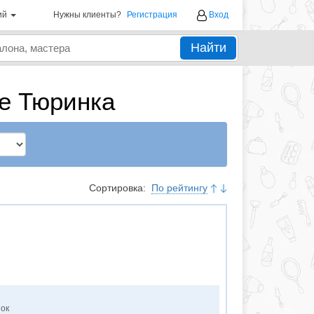
ий
Нужны клиенты?
Регистрация
Вход
Найти
е Тюринка
Сортировка:
По рейтингу
нок