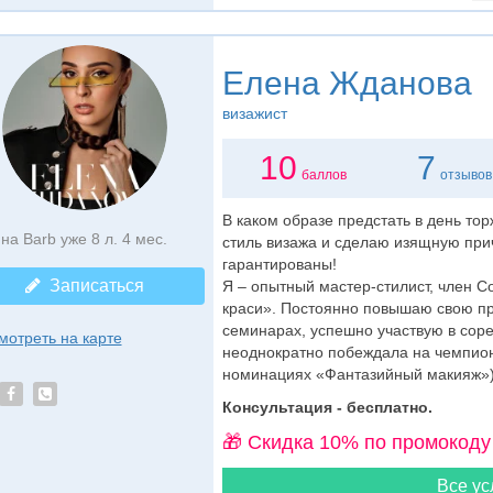
Елена Жданова
визажист
10
7
баллов
отзывов
В каком образе предстать в день то
на Barb уже 8 л. 4 мес.
стиль визажа и сделаю изящную при
гарантированы!
Записаться
Я – опытный мастер-стилист, член С
краси». Постоянно повышаю свою п
семинарах, успешно участвую в соре
мотреть на карте
неоднократно побеждала на чемпион
номинациях «Фантазийный макияж»).
Консультация - бесплатно.
🎁 Cкидка 10% по промокоду
Все ус