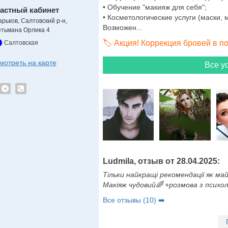
• Обучение "макияж для себя";
астный кабинет
• Косметологические услуги (маски,
арьков, Салтовский р-н,
Возможен...
етьмана Орлика 4
🏷️ Акция! Коррекция бровей в п
Салтовская
мотреть на карте
Все ус
Ludmila, отзыв от 28.04.2025:
Тільки найкращі рекомендації як ма
Макіяж чудовий🌈 +розмова з псих
Все отзывы (10) ➡️