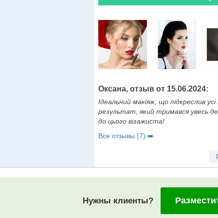
Оксана, отзыв от 15.06.2024:
Ідеальний макіяж, що підкреслив усі
результат, який тримався увесь де
до цього візажиста!
Все отзывы (7) ➡️
Размести
Нужны клиенты?