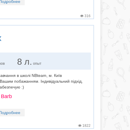
Подробнее
316
х
8 л.
ков
опыт
авчання в школі NBteam, м. Київ
Вашим побажанням. Індивідуальний підхід,
забезпечую :)
 Barb
Подробнее
1822