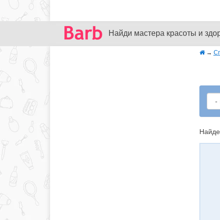
Найди мастера красоты и здо
→
С
Найде