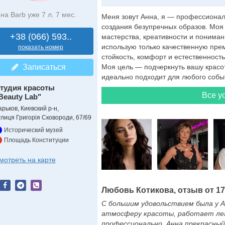
на Barb уже 7 л. 7 мес.
Меня зовут Анна, я — профессионал
создания безупречных образов. Моя 
+38 (066) 593..
мастерства, креативности и понима
использую только качественную пре
показать номер
стойкость, комфорт и естественност
Записаться
Моя цель — подчеркнуть вашу красот
идеально подходит для любого событи
тудия красоты
Все ус
Beauty Lab"
арьков, Киевский р-н,
улиця Григорія Сковороди, 67/69
Исторический музей
Площадь Конституции
мотреть на карте
Любовь Котикова, отзыв от 17.
С большим удовольствием была у Ан
атмосферу красоты, работает лег
профессионально. Анна прекрасный