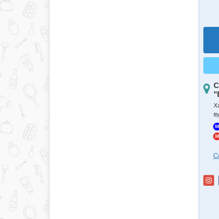
С
"
Х
в
M
M
С