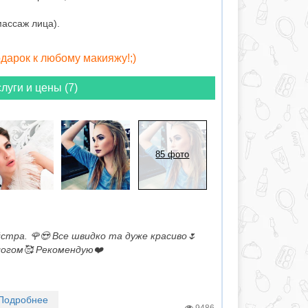
 массаж лица).
одарок к любому макияжу!;)
луги и цены (7)
85 фото
йстра. 🌹😍 Все швидко та дуже красиво🌷
ологом🥰 Рекомендую❤️
Подробнее