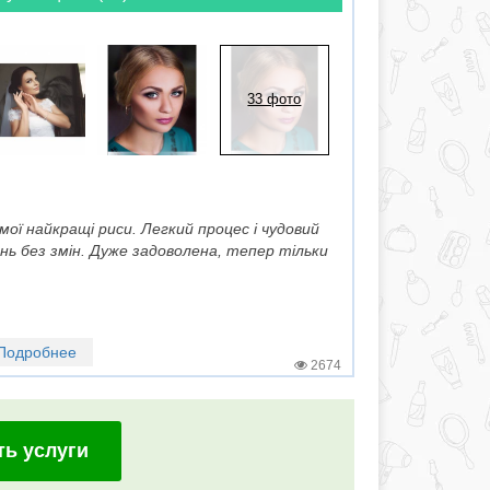
33 фото
 мої найкращі риси. Легкий процес і чудовий
нь без змін. Дуже задоволена, тепер тільки
Подробнее
2674
ть услуги