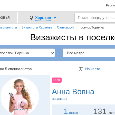
Русск
ровья
Харьков
пециалисты
→
Визажисты Харькова
→
Салтовский
→
поселок Тюринка
Визажисты в поселк
но 5 специалистов
На карте
PRO
Анна Вовна
визажист
1
131
отзыв
зво