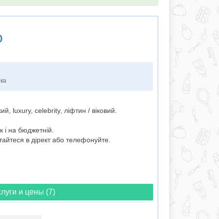
о
нка
й, luxury, celebrity, ліфтин / віковий.
 і на бюджетній.
тайтеся в дірект або телефонуйте.
луги и цены (7)