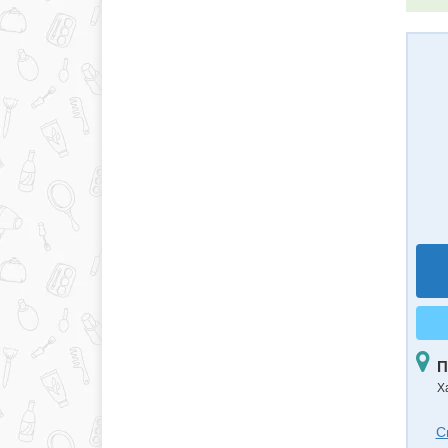
П
Х
С