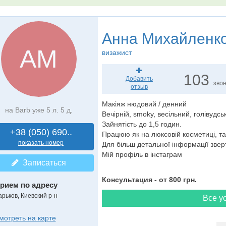
Анна Михайленк
АМ
визажист
103
Добавить
зво
отзыв
Макіяж нюдовий / денний
на Barb уже 5 л. 5 д.
Вечірній, smoky, весільний, голівудськи
Зайнятість до 1,5 годин.
+38 (050) 690..
Працюю як на люксовій косметиці, так
показать номер
Для більш детальної інформації звер
Мій профіль в інстаграм
Записаться
Консультация - от 800 грн.
рием по адресу
арьков, Киевский р-н
Все ус
мотреть на карте