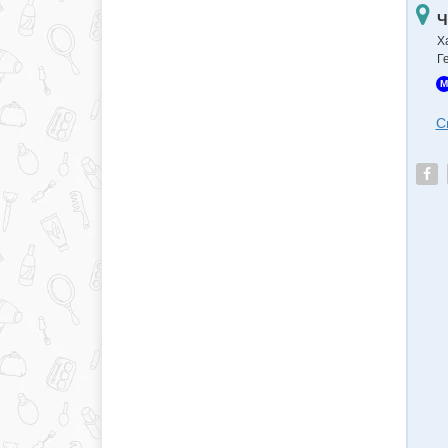
Ч
Х
Г
M
С