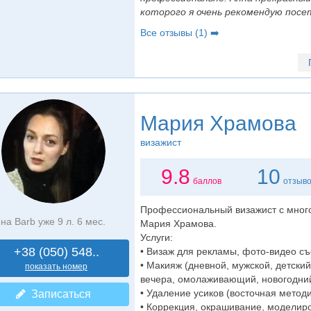
которого я очень рекомендую посет
Все отзывы (1) ➡️
Мария Храмова
визажист
9.8
10
баллов
отзыв
Профессиональный визажист с много
на Barb уже 9 л. 6 мес.
Мария Храмова.
Услуги:
+38 (050) 548..
• Визаж для рекламы, фото-видео съ
• Макияж (дневной, мужской, детски
показать номер
вечера, омолаживающий, новогодний,
• Удаление усиков (восточная методи
Записаться
• Коррекция, окрашивание, моделир