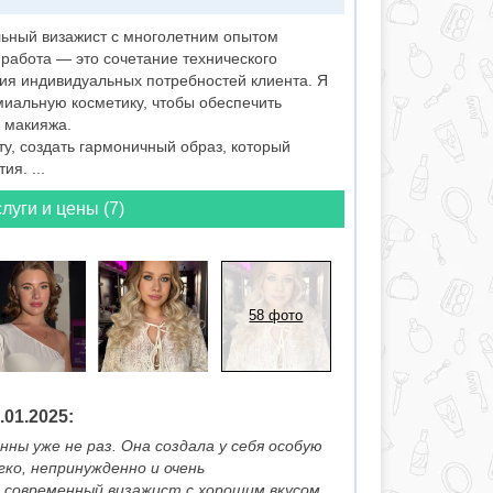
ьный визажист с многолетним опытом
работа — это сочетание технического
ния индивидуальных потребностей клиента. Я
миальную косметику, чтобы обеспечить
ь макияжа.
у, создать гармоничный образ, который
я. ...
луги и цены (7)
58 фото
01.2025:
ны уже не раз. Она создала у себя особую
ко, непринужденно и очень
 современный визажист с хорошим вкусом