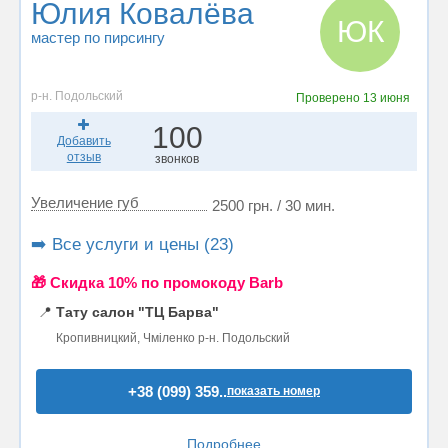
Юлия Ковалёва
ЮК
мастер по пирсингу
р-н. Подольский
Проверено
13 июня
100
Добавить
отзыв
звонков
Увеличение губ
2500 грн. / 30 мин.
➡️ Все услуги и цены (23)
🎁 Cкидка 10% по промокоду Barb
📍
Тату салон "ТЦ Барва"
Кропивницкий, Чміленко р-н. Подольский
+38 (099) 359..
показать номер
Подробнее