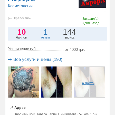
Косметология
р-н. Крепостной
Заходил(а)
3 дня назад
10
1
144
баллов
отзыв
звонка
Увеличение губ
от 4000 грн.
➡️ Все услуги и цены (190)
4 фото
📍
Адрес
Кропивницкий, Тараса Карпы (Тимирязева), 57, оф. 1 р-н.