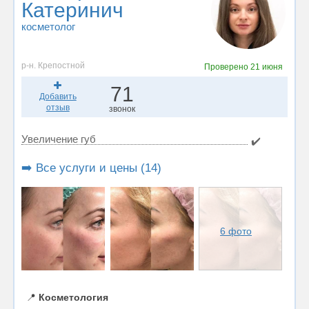
Катеринич
косметолог
р-н. Крепостной
Проверено
21 июня
71
Добавить
отзыв
звонок
Увеличение губ
✔️
➡️ Все услуги и цены (14)
6 фото
📍
Косметология