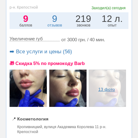
р-н. Крепостной
Заходил(а)
сегодня
9
9
219
12 л.
баллов
отзывов
звонков
опыт
Увеличение губ
от 3000 грн. / 40 мин.
➡️ Все услуги и цены (56)
🎁 Cкидка 5% по промокоду Barb
13 фото
📍
Косметология
Кропивницкий, вулиця Академика Королева 11 р-н.
Крепостной