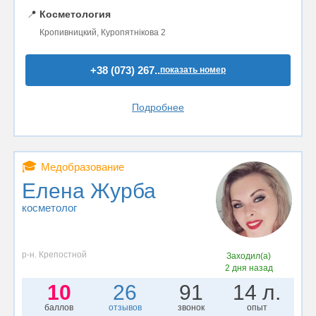
📍
Косметология
Кропивницкий, Куропятнікова 2
+38 (073) 267..
показать номер
Подробнее
🎓
Медобразование
Елена Журба
косметолог
р-н. Крепостной
Заходил(а)
2 дня назад
10
26
91
14 л.
баллов
отзывов
звонок
опыт