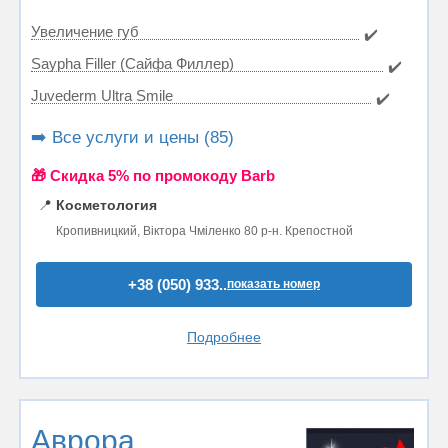
Увеличение губ
✔️
Saypha Filler (Сайфа Филлер)
✔️
Juvederm Ultra Smile
✔️
➡️ Все услуги и цены (85)
🎁 Cкидка 5% по промокоду Barb
📍
Косметология
Кропивницкий, Віктора Чміленко 80 р-н. Крепостной
+38 (050) 933..
показать номер
Подробнее
Аврора