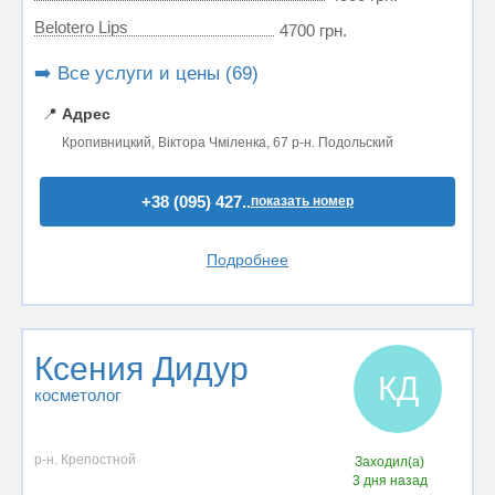
Belotero Lips
4700 грн.
➡️ Все услуги и цены (69)
📍
Адрес
Кропивницкий, Віктора Чміленка, 67 р-н. Подольский
+38 (095) 427..
показать номер
Подробнее
Ксения Дидур
КД
косметолог
р-н. Крепостной
Заходил(а)
3 дня назад