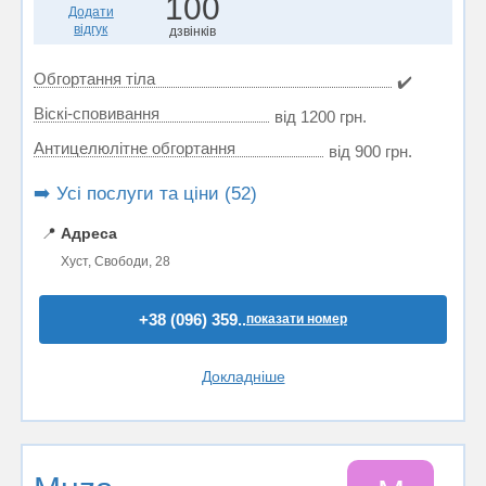
100
Додати
відгук
дзвінків
Обгортання тіла
✔️
Віскі-сповивання
від 1200 грн.
Антицелюлітне обгортання
від 900 грн.
➡️ Усі послуги та ціни (52)
📍
Адреса
Хуст, Свободи, 28
+38 (096) 359..
показати номер
Докладніше