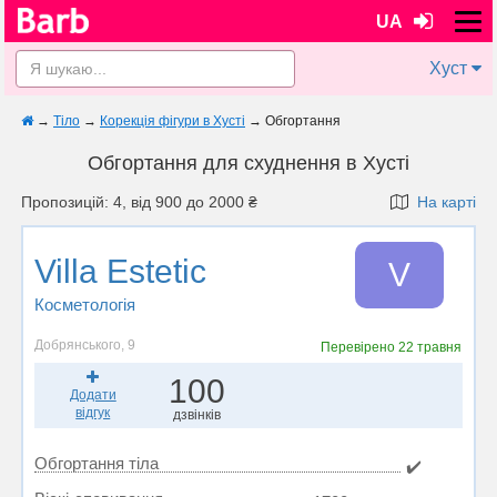
UA
Хуст
→
Тіло
→
Корекція фігури в Хусті
→
Обгортання
Обгортання для схуднення в Хусті
Пропозицій: 4, від 900 до 2000 ₴
На карті
Villa Estetic
V
Косметологія
Добрянського, 9
Перевірено
22 травня
100
Додати
відгук
дзвінків
Обгортання тіла
✔️