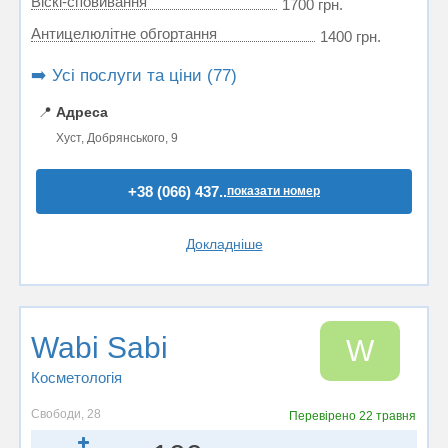
Віскі-сповивання
1700 грн.
Антицелюлітне обгортання
1400 грн.
➡️ Усі послуги та ціни (77)
📍
Адреса
Хуст, Добрянського, 9
+38 (066) 437..
показати номер
Докладніше
Wabi Sabi
W
Косметологія
Свободи, 28
Перевірено
22 травня