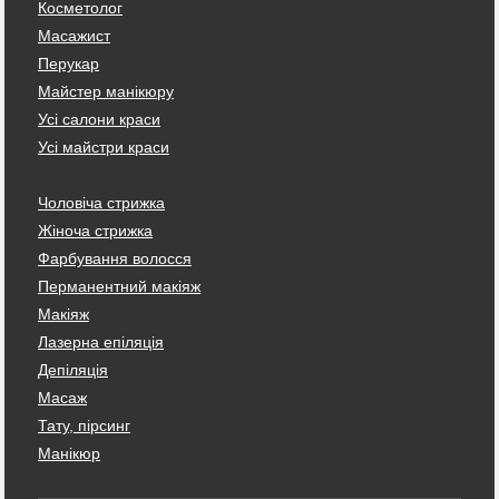
Косметолог
Масажист
Перукар
Майстер манікюру
Усі салони краси
Усі майстри краси
Чоловіча стрижка
Жіноча стрижка
Фарбування волосся
Перманентний макіяж
Макіяж
Лазерна епіляція
Депіляція
Масаж
Тату, пірсинг
Манікюр