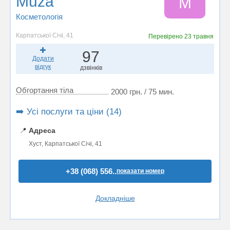
Muza
M
Косметологія
Карпатської Січі, 41
Перевірено
23 травня
97
Додати
відгук
дзвінків
Обгортання тіла
2000 грн. / 75 мин.
➡️ Усі послуги та ціни (14)
📍
Адреса
Хуст, Карпатської Січі, 41
+38 (068) 556..
показати номер
Докладніше