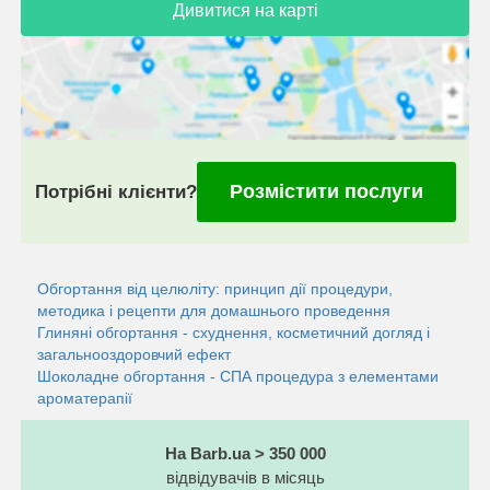
Дивитися на карті
Розмістити послуги
Потрібні клієнти?
Обгортання від целюліту: принцип дії процедури,
методика і рецепти для домашнього проведення
Глиняні обгортання - схуднення, косметичний догляд і
загальнооздоровчий ефект
Шоколадне обгортання - СПА процедура з елементами
ароматерапії
На Barb.ua > 350 000
відвідувачів в місяць