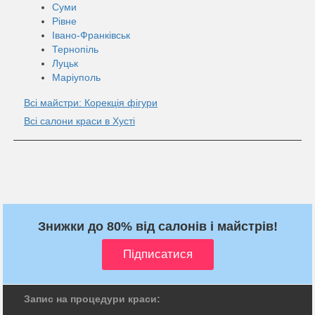
Суми
Рівне
Івано-Франківськ
Тернопіль
Луцьк
Маріуполь
Всі майстри: Корекція фігури
Всі салони краси в Хусті
Знижки до 80% від салонів і майстрів!
Запис на процедури краси: