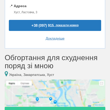
📍
Адреса
Хуст, Ластовча, 3
+38 (097) 915..
показати номер
Докладніше
Обгортання для схуднення
поряд зі мною
Україна, Закарпатська, Хуст