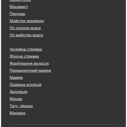
Масажист
Перукар
Майстер манікюру
Усі салони краси
Усі майстри краси
Чоловіча стрижка
Жіноча стрижка
Фарбування волосся
Перманентний макіяж
Макіяж
Лазерна епіляція
Депіляція
Масаж
Тату, пірсинг
Манікюр