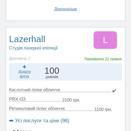
Докладніше
Lazerhall
L
Студія лазерної епіляції
Духновича, 2
Перевірено
22 травня
100
Додати
відгук
дзвінків
Кислотний пілінг обличчя
✔️
PRX-t33
2100 грн.
Ретиноловий пілінг обличчя
1100 грн.
➡️ Усі послуги та ціни (96)