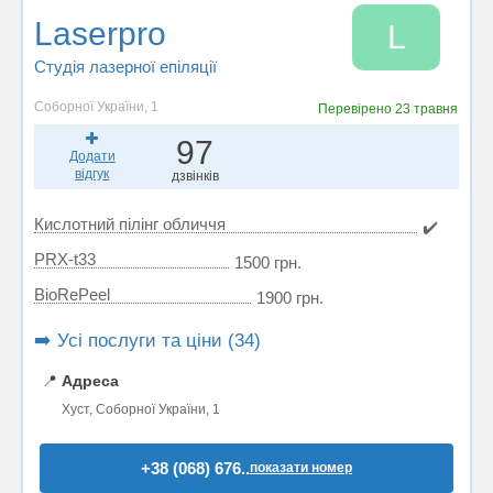
Laserpro
L
Студія лазерної епіляції
Соборної України, 1
Перевірено
23 травня
97
Додати
відгук
дзвінків
Кислотний пілінг обличчя
✔️
PRX-t33
1500 грн.
BioRePeel
1900 грн.
➡️ Усі послуги та ціни (34)
📍
Адреса
Хуст, Соборної України, 1
+38 (068) 676..
показати номер