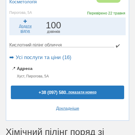
Косметологія
Пирогова, 5А
Перевірено
22 травня
100
Додати
відгук
дзвінків
Кислотний пілінг обличчя
✔️
➡️ Усі послуги та ціни (16)
📍
Адреса
Хуст, Пирогова, 5А
+38 (097) 580..
показати номер
Докладніше
Хімічний пілінг поряд зі