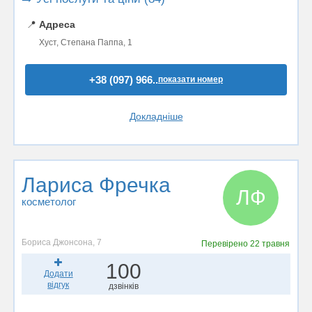
📍
Адреса
Хуст, Степана Паппа, 1
+38 (097) 966..
показати номер
Докладніше
Лариса Фречка
ЛФ
косметолог
Бориса Джонсона, 7
Перевірено
22 травня
100
Додати
відгук
дзвінків