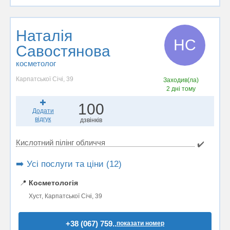
Наталія
НС
Савостянова
косметолог
Карпатської Січі, 39
Заходив(ла)
2 дні тому
100
Додати
відгук
дзвінків
Кислотний пілінг обличчя
✔️
➡️ Усі послуги та ціни (12)
📍
Косметологія
Хуст, Карпатської Січі, 39
+38 (067) 759..
показати номер