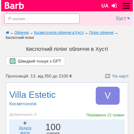
UA
Хуст
→
Обличчя
→
Косметологія обличчя в Хусті
→
Пілінг обличчя
→
Кислотний пілінг
Кислотний пілінг обличчя в Хусті
Швидкий пошук з GPT
Пропозицій: 13, від 350 до 2100 ₴
На карті
Villa Estetic
V
Косметологія
Добрянського, 9
Перевірено
22 травня
100
Додати
відгук
дзвінків