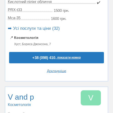
Кислотний пілінг обличчя
✔️
PRX-t33
1500 грн.
Mса-35
1600 грн.
➡️ Усі послуги та ціни (32)
📍
Косметологія
Хуст, Бориса Джонсона, 7
+38 (098) 410..
показати номер
Докладніше
V and p
V
Косметологія