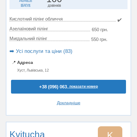
Додати
відгук
дзвінків
Кислотний пілінг обличчя
✔️
Азелаїновий пілінг
650 грн.
Мигдальний пілінг
550 грн.
➡️ Усі послуги та ціни (83)
📍
Адреса
Хуст, Львівська, 12
+38 (096) 063..
показати номер
Докладніше
Kvitucha
K