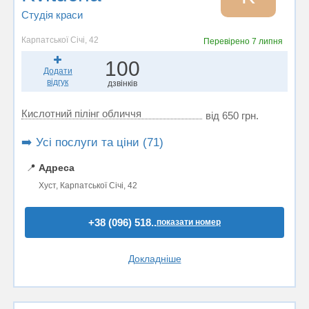
Студія краси
Карпатської Січі, 42
Перевірено
7 липня
100
Додати
відгук
дзвінків
Кислотний пілінг обличчя
від 650 грн.
➡️ Усі послуги та ціни (71)
📍
Адреса
Хуст, Карпатської Січі, 42
+38 (096) 518..
показати номер
Докладніше