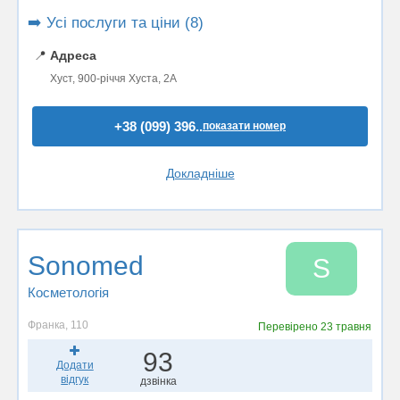
➡️ Усі послуги та ціни (8)
📍
Адреса
Хуст, 900-річчя Хуста, 2А
+38 (099) 396..
показати номер
Докладніше
Sonomed
S
Косметологія
Франка, 110
Перевірено
23 травня
93
Додати
відгук
дзвінка