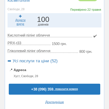
Косметологія
Свободи, 28
Перевірено
22 травня
100
Додати
відгук
дзвінків
Кислотний пілінг обличчя
✔️
PRX-t33
1500 грн.
Гліколевий пілінг обличчя
800 грн.
➡️ Усі послуги та ціни (52)
📍
Адреса
Хуст, Свободи, 28
+38 (096) 359..
показати номер
Докладніше