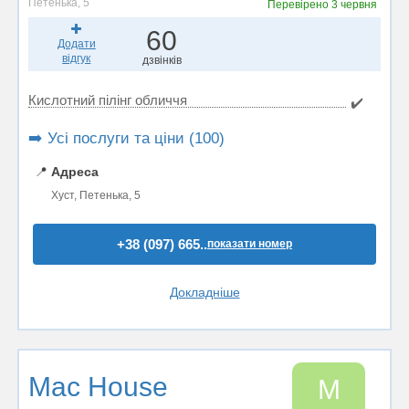
Петенька, 5
Перевірено
3 червня
60
Додати
відгук
дзвінків
Кислотний пілінг обличчя
✔️
➡️ Усі послуги та ціни (100)
📍
Адреса
Хуст, Петенька, 5
+38 (097) 665..
показати номер
Докладніше
Mac House
M