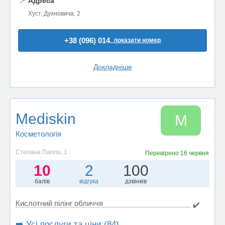
📍
Адреса
Хуст, Духновича, 2
+38 (096) 014..
показати номер
Докладніше
Mediskin
M
Косметологія
Степана Паппа, 1
Перевірено
16 червня
10
2
100
балів
відгука
дзвінків
Кислотний пілінг обличчя
✔️
➡️ Усі послуги та ціни (84)