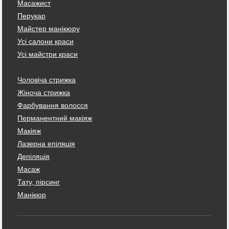
Масажист
Перукар
Майстер манікюру
Усі салони краси
Усі майстри краси
Чоловіча стрижка
Жіноча стрижка
Фарбування волосся
Перманентний макіяж
Макіяж
Лазерна епіляція
Депіляція
Масаж
Тату, пірсинг
Манікюр