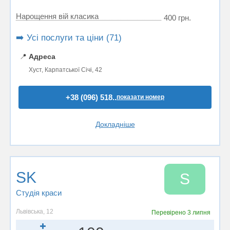
Нарощення вій класика
400 грн.
➡️ Усі послуги та ціни (71)
📍
Адреса
Хуст, Карпатської Січі, 42
+38 (096) 518..
показати номер
Докладніше
SK
S
Студія краси
Львівська, 12
Перевірено
3 липня