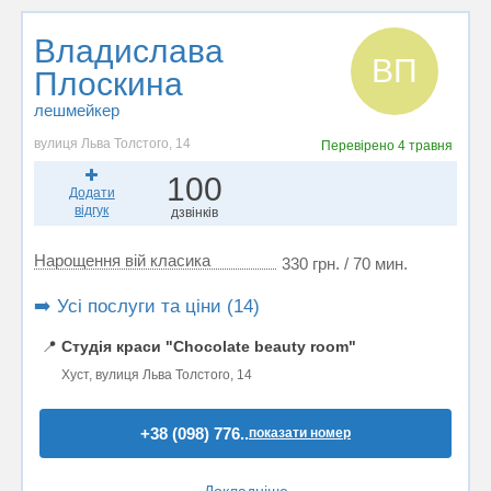
Владислава
ВП
Плоскина
лешмейкер
вулиця Льва Толстого, 14
Перевірено
4 травня
100
Додати
відгук
дзвінків
Нарощення вій класика
330 грн. / 70 мин.
➡️ Усі послуги та ціни (14)
📍
Студія краси "Chocolate beauty room"
Хуст, вулиця Льва Толстого, 14
+38 (098) 776..
показати номер