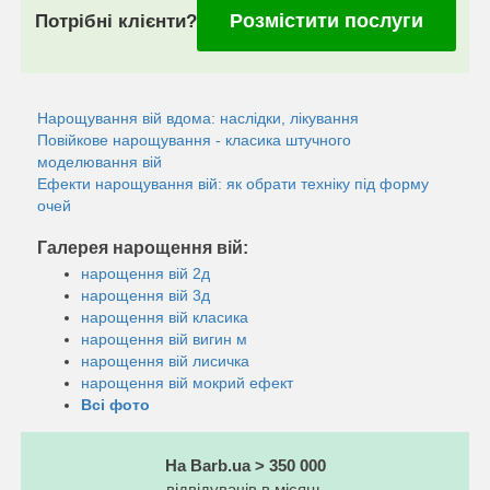
Розмістити послуги
Потрібні клієнти?
Нарощування вій вдома: наслідки, лікування
Повійкове нарощування - класика штучного
моделювання вій
Ефекти нарощування вій: як обрати техніку під форму
очей
Галерея нарощення вій:
нарощення вій 2д
нарощення вій 3д
нарощення вій класика
нарощення вій вигин м
нарощення вій лисичка
нарощення вій мокрий ефект
Всі фото
На Barb.ua > 350 000
відвідувачів в місяць