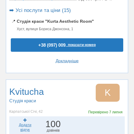
➡️ Усі послуги та ціни (15)
📍
Студія краси "Kurta Aesthetic Room"
Хуст, вулиця Бориса Джонсона, 1
+38 (097) 009..
показати номер
Докладніше
Kvitucha
K
Студія краси
Карпатської Січі, 42
Перевірено
7 липня
100
Додати
відгук
дзвінків