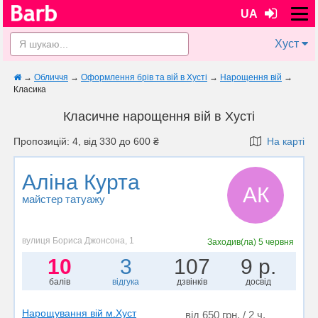
UA
Хуст
→
Обличчя
→
Оформлення брів та вій в Хусті
→
Нарощення вій
→
Класика
Класичне нарощення вій в Хусті
Пропозицій: 4, від 330 до 600 ₴
На карті
Аліна Курта
АК
майстер татуажу
вулиця Бориса Джонсона, 1
Заходив(ла)
5 червня
10
3
107
9 р.
балів
відгука
дзвінків
досвід
Нарощування вій м.Хуст
від 650 грн. / 2 ч.