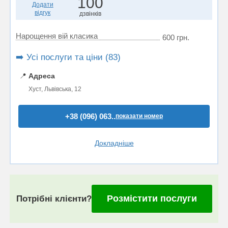
100
Додати
відгук
дзвінків
Нарощення вій класика
600 грн.
➡️ Усі послуги та ціни (83)
📍
Адреса
Хуст, Львівська, 12
+38 (096) 063..
показати номер
Докладніше
Розмістити послуги
Потрібні клієнти?