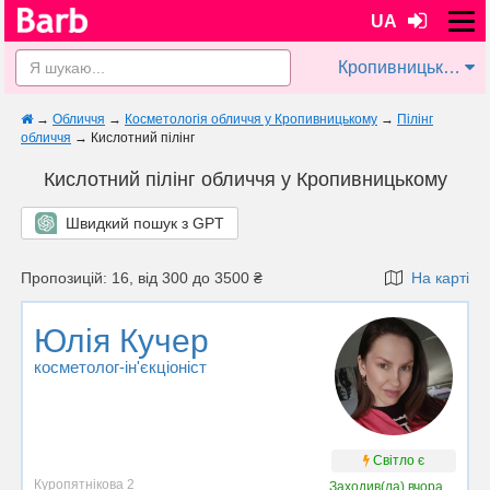
UA
Кропивницький
→
Обличчя
→
Косметологія обличчя у Кропивницькому
→
Пілінг
обличчя
→
Кислотний пілінг
Кислотний пілінг обличчя у Кропивницькому
Швидкий пошук з GPT
Пропозицій: 16, від 300 до 3500 ₴
На карті
Юлія Кучер
косметолог-ін'єкціоніст
Світло є
Куропятнікова 2
Заходив(ла)
вчора