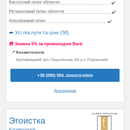
Кислотний пілінг обличчя
✔️
Ретиноловий пілінг обличчя
✔️
Азелаїновий пілінг
✔️
➡️ Усі послуги та ціни (50)
🎁 Знижка 5% за промокодом Barb
📍
Косметологія
Кропивницький, вул. Пашутинська, 44г р-н. Подільський
+38 (095) 504..
показати номер
Докладніше
Эгоистка
Косметологія