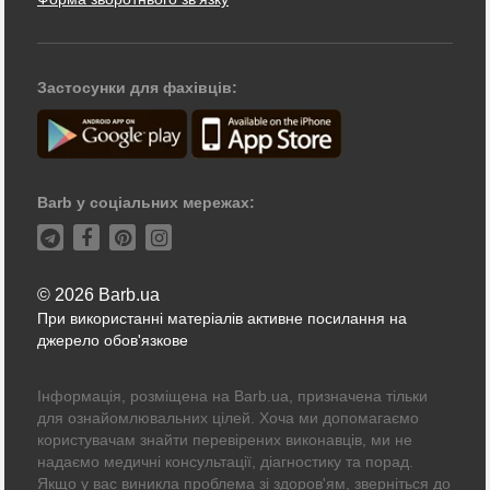
Застосунки для фахівців:
Barb у соціальних мережах:
© 2026 Barb.ua
При використанні матеріалів активне посилання на
джерело обов'язкове
Інформація, розміщена на Barb.ua, призначена тільки
для ознайомлювальних цілей. Хоча ми допомагаємо
користувачам знайти перевірених виконавців, ми не
надаємо медичні консультації, діагностику та порад.
Якщо у вас виникла проблема зі здоров'ям, зверніться до