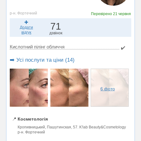
р-н. Фортечний
Перевірено
21 червня
71
Додати
відгук
дзвінок
Кислотний пілінг обличчя
✔️
➡️ Усі послуги та ціни (14)
6 фото
📍
Косметологія
Кропивницький, Пашутинская, 57. K'lab Beauty&Cosmetology
р-н. Фортечний