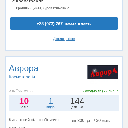
📍
Косметологія
Кропивницький, Куропятнікова 2
+38 (073) 267..
показати номер
Докладніше
Аврора
Косметологія
р-н. Фортечний
Заходив(ла)
27 липня
10
1
144
балів
відгук
дзвінка
Кислотний пілінг обличчя
від 800 грн. / 30 мин.