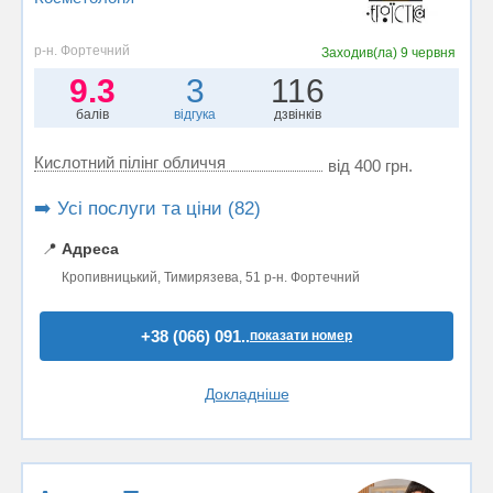
р-н. Фортечний
Заходив(ла)
9 червня
9.3
3
116
балів
відгука
дзвінків
Кислотний пілінг обличчя
від 400 грн.
➡️ Усі послуги та ціни (82)
📍
Адреса
Кропивницький, Тимирязева, 51 р-н. Фортечний
+38 (066) 091..
показати номер
Докладніше