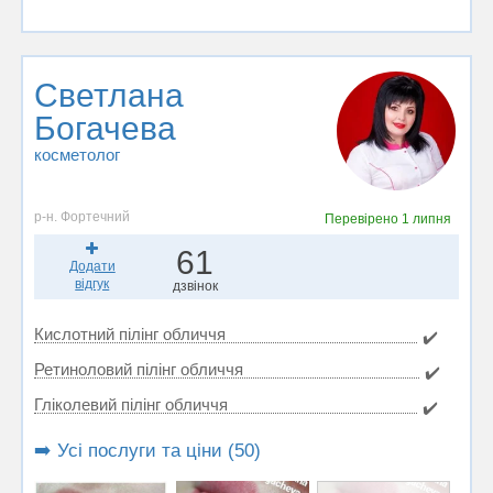
Светлана
Богачева
косметолог
р-н. Фортечний
Перевірено
1 липня
61
Додати
відгук
дзвінок
Кислотний пілінг обличчя
✔️
Ретиноловий пілінг обличчя
✔️
Гліколевий пілінг обличчя
✔️
➡️ Усі послуги та ціни (50)