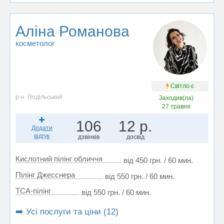
Аліна Романова
косметолог
Світло є
р-н. Подільський
Заходив(ла)
27 травня
106
12 р.
Додати
відгук
дзвінків
досвід
Кислотний пілінг обличчя
від 450 грн. / 60 мин.
Пілінг Джесснера
від 550 грн. / 60 мин.
ТСА-пілінг
від 550 грн. / 60 мин.
➡️ Усі послуги та ціни (12)