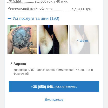
PRX-t33
від 600 грн. / 40 мин.
Ретиноловий пілінг обличчя
від 2000 грн.
➡️ Усі послуги та ціни (190)
4 фото
📍
Адреса
Кропивницький, Тараса Карпы (Тимирязева), 57, оф. 1 р-н.
Фортечний
+38 (050) 046..
показати номер
Докладніше