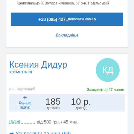
Кропивницький, Віктора Чміленка, 67 р-н. Подільський
+38 (095) 427..
показати номер
Докладніше
Ксения Дидур
КД
косметолог
р-н. Фортечний
Заходив(ла)
27 липня
185
10 р.
Додати
відгук
дзвінків
досвід
Пілінг
від 500 грн. / 45 мин.
➡️ Усі послуги та ціни (63)