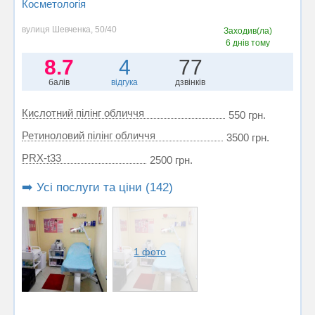
Косметологія
вулиця Шевченка, 50/40
Заходив(ла)
6 днів тому
8.7
4
77
балів
відгука
дзвінків
Кислотний пілінг обличчя
550 грн.
Ретиноловий пілінг обличчя
3500 грн.
PRX-t33
2500 грн.
➡️ Усі послуги та ціни (142)
1 фото