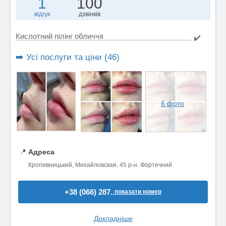
1
100
відгук
дзвінків
Кислотний пілінг обличчя
✔️
➡️ Усі послуги та ціни (46)
6 фото
📍
Адреса
Кропивницький, Михайловская, 45 р-н. Фортечний
+38 (066) 287..
показати номер
Докладніше