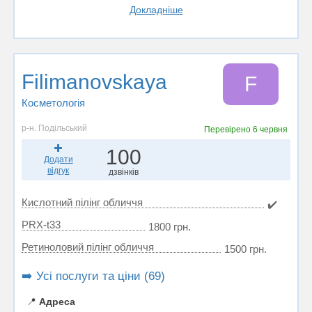
Докладніше
Filimanovskaya
F
Косметологія
р-н. Подільський
Перевірено
6 червня
100
Додати
відгук
дзвінків
Кислотний пілінг обличчя
✔️
PRX-t33
1800 грн.
Ретиноловий пілінг обличчя
1500 грн.
➡️ Усі послуги та ціни (69)
📍
Адреса