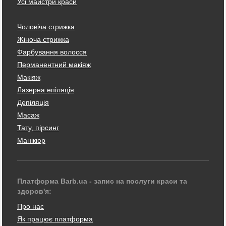
Усі майстри краси
Чоловіча стрижка
Жіноча стрижка
Фарбування волосся
Перманентний макіяж
Макіяж
Лазерна епіляція
Депіляція
Масаж
Тату, пірсинг
Манікюр
Платформа Barb.ua - запис на послуги краси та
здоров'я:
Про нас
Як працює платформа