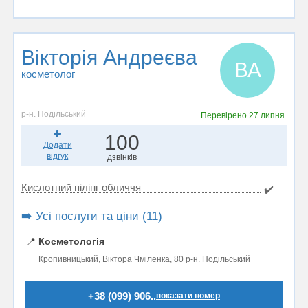
Вікторія Андреєва
ВА
косметолог
р-н. Подільський
Перевірено
27 липня
100
Додати
відгук
дзвінків
Кислотний пілінг обличчя
✔️
➡️ Усі послуги та ціни (11)
📍
Косметологія
Кропивницький, Віктора Чміленка, 80 р-н. Подільський
+38 (099) 906..
показати номер