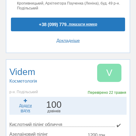
Кропивницький, Архітектора Паученка (Леніна), буд. 49 р-н.
Подільський
+38 (099) 779..
показати номер
Докладніше
Videm
V
Косметологія
р-н. Подільський
Перевірено
22 травня
100
Додати
відгук
дзвінків
Кислотний пілінг обличчя
✔️
Азелаїновий пілінг
1200 грн.