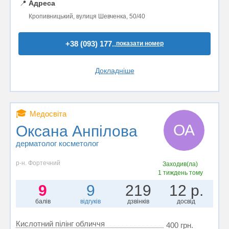
📍
Адреса
Кропивницький, вулиця Шевченка, 50/40
+38 (093) 177..
показати номер
Докладніше
🎓
Медосвіта
ОА
Оксана Анпілова
дерматолог косметолог
р-н. Фортечний
Заходив(ла)
1 тиждень тому
9
9
219
12 р.
балів
відгуків
дзвінків
досвід
Кислотний пілінг обличчя
400 грн.