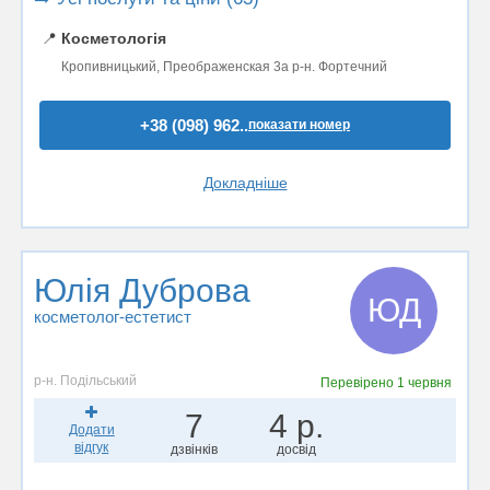
📍
Косметологія
Кропивницький, Преображенская 3а р-н. Фортечний
+38 (098) 962..
показати номер
Докладніше
Юлія Дуброва
ЮД
косметолог-естетист
р-н. Подільський
Перевірено
1 червня
7
4 р.
Додати
відгук
дзвінків
досвід