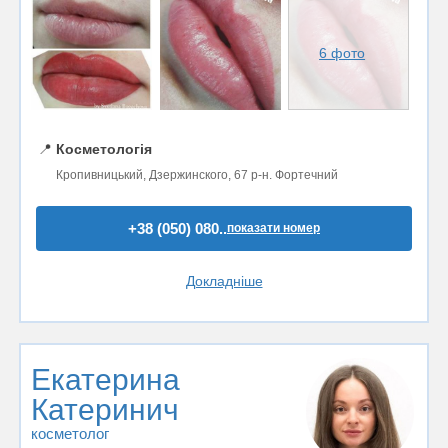
6 фото
📍
Косметологія
Кропивницький, Дзержинского, 67 р-н. Фортечний
+38 (050) 080..
показати номер
Докладніше
Екатерина
Катеринич
косметолог