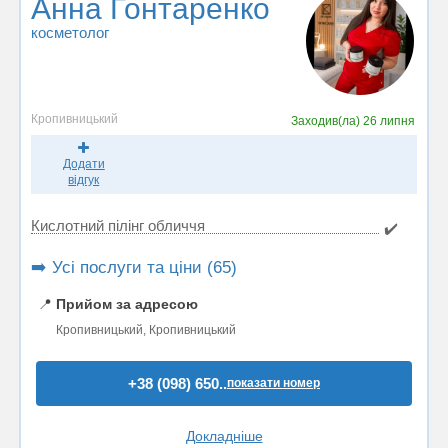
Анна Гонтаренко
косметолог
Кропивницький
Заходив(ла)
26 липня
Додати
відгук
Кислотний пілінг обличчя
✔️
➡️ Усі послуги та ціни (65)
📍
Прийом за адресою
Кропивницький, Кропивницький
+38 (098) 650..
показати номер
Докладніше