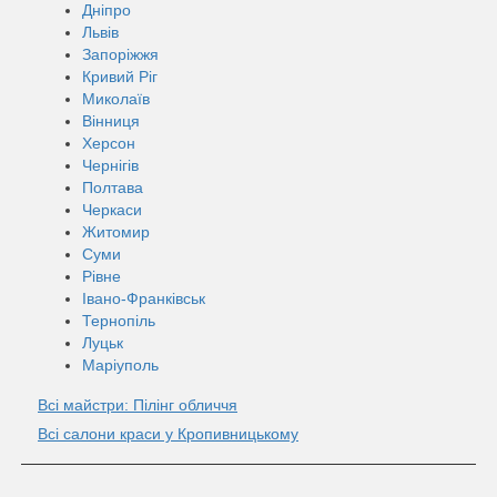
Дніпро
Львів
Запоріжжя
Кривий Ріг
Миколаїв
Вінниця
Херсон
Чернігів
Полтава
Черкаси
Житомир
Суми
Рівне
Івано-Франківськ
Тернопіль
Луцьк
Маріуполь
Всі майстри: Пілінг обличчя
Всі салони краси у Кропивницькому