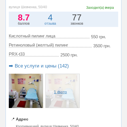
вулиця Шевченка, 50/40
Заходил(а)
вчера
8.7
4
77
баллов
отзыва
звонков
Кислотный пилинг лица
550 грн.
Ретиноловый (желтый) пилинг
3500 грн.
PRX-t33
2500 грн.
➡️ Все услуги и цены (142)
1 фото
📍
Адрес
Кропивницкий, вулиця Шевченка, 50/40