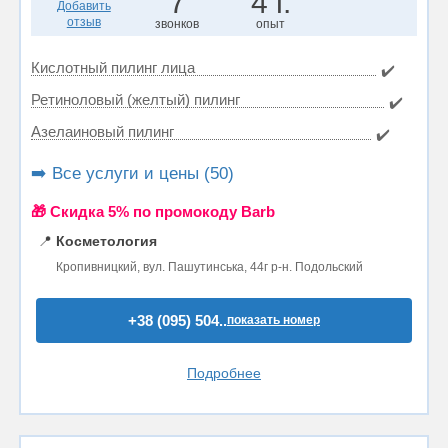
7
4 г.
Добавить
отзыв
звонков
опыт
Кислотный пилинг лица
✔️
Ретиноловый (желтый) пилинг
✔️
Азелаиновый пилинг
✔️
➡️ Все услуги и цены (50)
🎁 Cкидка 5% по промокоду Barb
📍
Косметология
Кропивницкий, вул. Пашутинська, 44г р-н. Подольский
+38 (095) 504..
показать номер
Подробнее