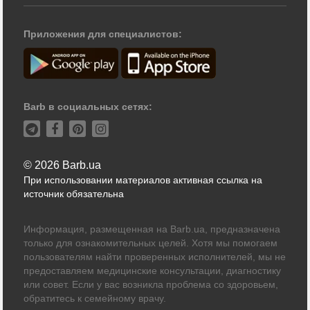
Приложения для специалистов:
Barb в социальных сетях:
© 2026 Barb.ua
При использовании материалов активная ссылка на
источник обязательна
Информация, размещенная на Barb.ua, предназначена
только для ознакомительных целей. Хотя мы помогаем
пользователям найти проверенных исполнителей, мы не
предоставляем медицинские консультации, диагностику
или совет. Если у вас возникла проблема со здоровьем,
обратитесь к семейному врачу.