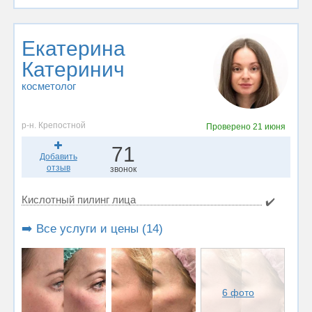
Екатерина
Катеринич
косметолог
р-н. Крепостной
Проверено
21 июня
71
Добавить
отзыв
звонок
Кислотный пилинг лица
✔️
➡️ Все услуги и цены (14)
6 фото