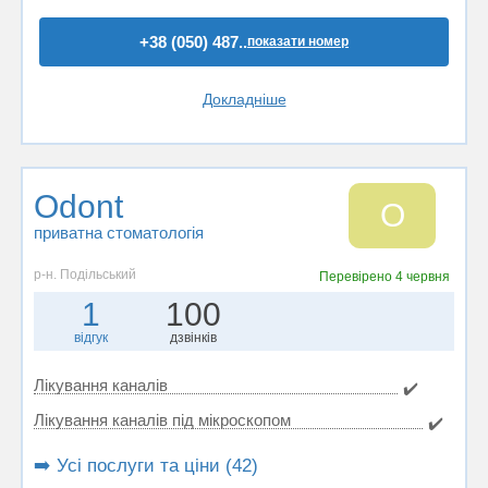
+38 (050) 487..
показати номер
Докладніше
Odont
O
приватна стоматологія
р-н. Подільський
Перевірено
4 червня
1
100
відгук
дзвінків
Лікування каналів
✔️
Лікування каналів під мікроскопом
✔️
➡️ Усі послуги та ціни (42)