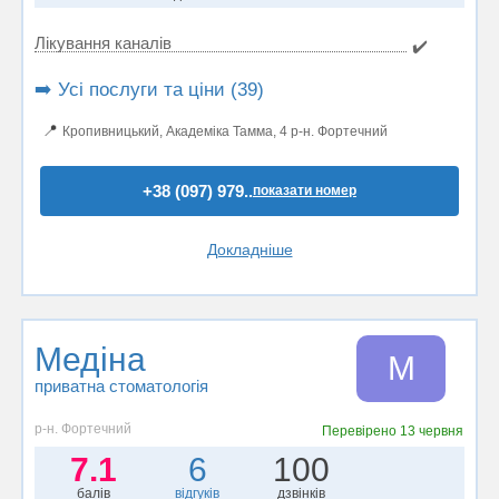
Лікування каналів
✔️
➡️ Усі послуги та ціни (39)
📍
Кропивницький, Академіка Тамма, 4 р-н. Фортечний
+38 (097) 979..
показати номер
Докладніше
Медіна
М
приватна стоматологія
р-н. Фортечний
Перевірено
13 червня
7.1
6
100
балів
відгуків
дзвінків