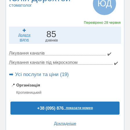
ЮД
стоматолог
Перевірено
28 червня
85
Додати
відгук
дзвінків
Лікування каналів
✔️
Лікування каналів під мікроскопом
✔️
➡️ Усі послуги та ціни (19)
📍
Організація
Кропивницький
+38 (095) 876..
показати номер
Докладніше