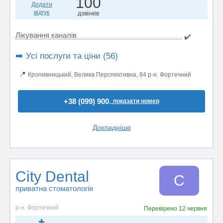
100
Додати
відгук
дзвінків
Лікування каналів
✔️
➡️ Усі послуги та ціни (56)
📍
Кропивницький, Велика Перспективна, 84 р-н. Фортечний
+38 (099) 900..
показати номер
Докладніше
City Dental
C
приватна стоматологія
р-н. Фортечний
Перевірено
12 червня