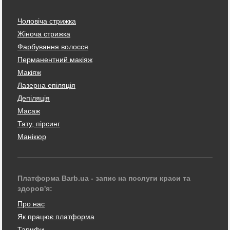
Чоловіча стрижка
Жіноча стрижка
Фарбування волосся
Перманентний макіяж
Макіяж
Лазерна епіляція
Депіляція
Масаж
Тату, пірсинг
Манікюр
Платформа Barb.ua - запис на послуги краси та
здоров'я:
Про нас
Як працює платформа
Тарифи