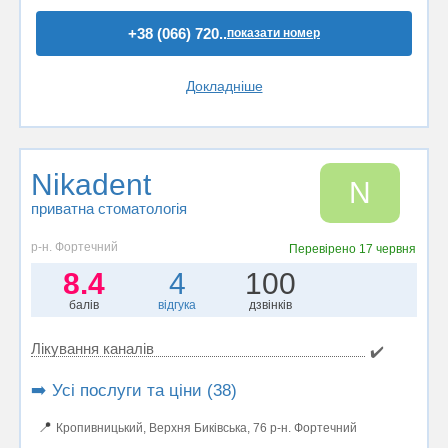
+38 (066) 720..
показати номер
Докладніше
Nikadent
N
приватна стоматологія
р-н. Фортечний
Перевірено
17 червня
8.4
4
100
балів
відгука
дзвінків
Лікування каналів
✔️
➡️ Усі послуги та ціни (38)
📍
Кропивницький, Верхня Биківська, 76 р-н. Фортечний