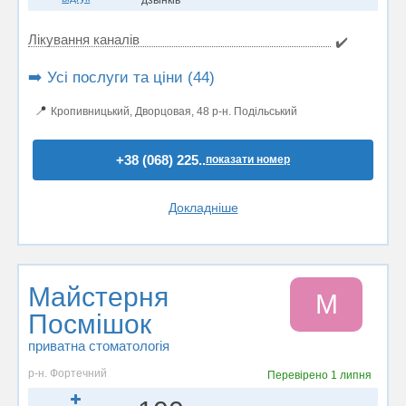
дзвінків
Лікування каналів
✔️
➡️ Усі послуги та ціни (44)
📍
Кропивницький, Дворцовая, 48 р-н. Подільський
+38 (068) 225..
показати номер
Докладніше
Майстерня
М
Посмішок
приватна стоматологія
р-н. Фортечний
Перевірено
1 липня