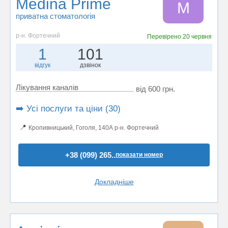
Medina Prime
M
приватна стоматологія
р-н. Фортечний
Перевірено
20 червня
1
101
відгук
дзвінок
Лікування каналів
від 600 грн.
➡️ Усі послуги та ціни (30)
📍
Кропивницький, Гоголя, 140А р-н. Фортечний
+38 (099) 265..
показати номер
Докладніше