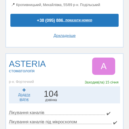
📍
Кропивницький, Михайлівка, 55/89 р-н. Подільський
+38 (095) 886..
показати номер
Докладніше
ASTERIA
A
стоматологія
р-н. Фортечний
Заходив(ла)
15 січня
104
Додати
відгук
дзвінка
Лікування каналів
✔️
Лікування каналів під мікроскопом
✔️