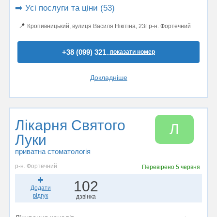
➡️ Усі послуги та ціни (53)
📍
Кропивницький, вулиця Василя Нікітіна, 23г р-н. Фортечний
+38 (099) 321..
показати номер
Докладніше
Лікарня Святого
Л
Луки
приватна стоматологія
р-н. Фортечний
Перевірено
5 червня
102
Додати
відгук
дзвінка