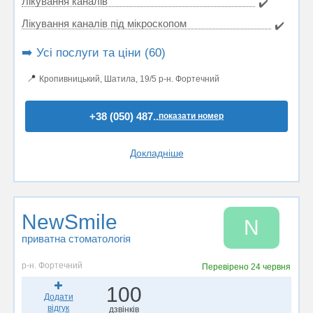
Лікування каналів
✔️
Лікування каналів під мікроскопом
✔️
➡️ Усі послуги та ціни (60)
📍
Кропивницький, Шатила, 19/5 р-н. Фортечний
+38 (050) 487..
показати номер
Докладніше
NewSmile
N
приватна стоматологія
р-н. Фортечний
Перевірено
24 червня
100
Додати
відгук
дзвінків