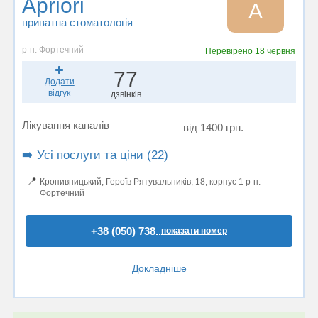
Apriori
A
приватна стоматологія
р-н. Фортечний
Перевірено
18 червня
77
Додати
відгук
дзвінків
Лікування каналів
від 1400 грн.
➡️ Усі послуги та ціни (22)
📍
Кропивницький, Героїв Рятувальників, 18, корпус 1 р-н.
Фортечний
+38 (050) 738..
показати номер
Докладніше