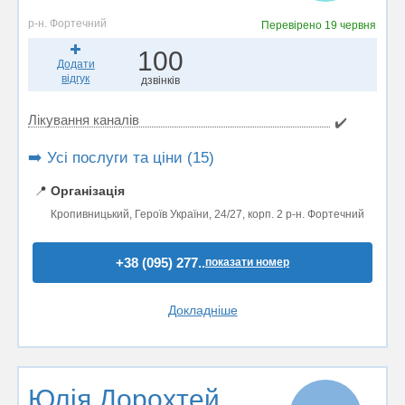
р-н. Фортечний
Перевірено
19 червня
100
Додати
відгук
дзвінків
Лікування каналів
✔️
➡️ Усі послуги та ціни (15)
📍
Організація
Кропивницький, Героїв України, 24/27, корп. 2 р-н. Фортечний
+38 (095) 277..
показати номер
Докладніше
Юлія Дорохтей