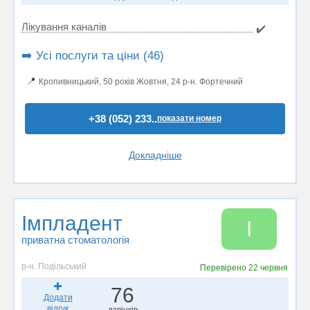
Лікування каналів
✔️
➡️ Усі послуги та ціни (46)
📍
Кропивницький, 50 років Жовтня, 24 р-н. Фортечний
+38 (052) 233..
показати номер
Докладніше
Імпладент
І
приватна стоматологія
р-н. Подільський
Перевірено
22 червня
76
Додати
відгук