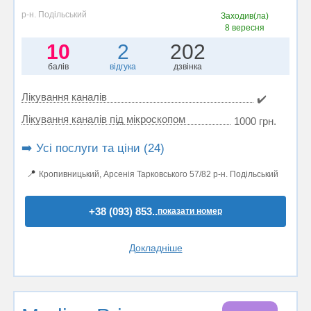
р-н. Подільський
Заходив(ла)
8 вересня
10
2
202
балів
відгука
дзвінка
Лікування каналів
✔️
Лікування каналів під мікроскопом
1000 грн.
➡️ Усі послуги та ціни (24)
📍
Кропивницький, Арсенія Тарковського 57/82 р-н. Подільський
+38 (093) 853..
показати номер
Докладніше