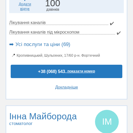
100
Додати
відгук
дзвінків
Лікування каналів
✔️
Лікування каналів під мікроскопом
✔️
➡️ Усі послуги та ціни (69)
📍
Кропивницький, Шульгиних, 17/60 р-н. Фортечний
+38 (068) 543..
показати номер
Докладніше
Інна Майборода
ІМ
стоматолог