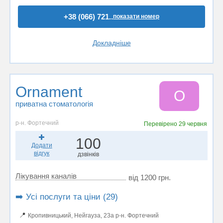
+38 (066) 721..
показати номер
Докладніше
Ornament
O
приватна стоматологія
р-н. Фортечний
Перевірено
29 червня
100
Додати
відгук
дзвінків
Лікування каналів
від 1200 грн.
➡️ Усі послуги та ціни (29)
📍
Кропивницький, Нейгауза, 23а р-н. Фортечний