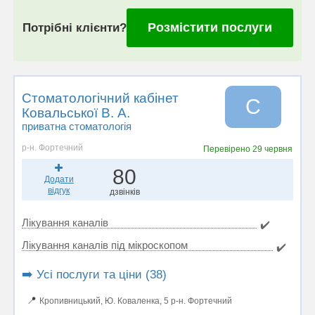
Розмістити послуги
Потрібні клієнти?
Стоматологічний кабінет
С
Ковальської В. А.
приватна стоматологія
р-н. Фортечний
Перевірено
29 червня
80
Додати
відгук
дзвінків
Лікування каналів
✔️
Лікування каналів під мікроскопом
✔️
➡️ Усі послуги та ціни (38)
📍
Кропивницький, Ю. Коваленкa, 5 р-н. Фортечний