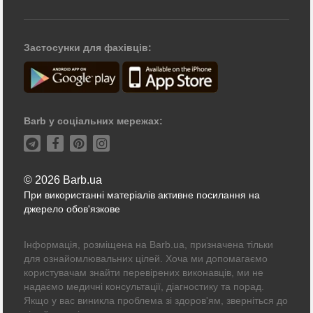
Застосунки для фахівців:
Barb у соціальних мережах:
© 2026 Barb.ua
При використанні матеріалів активне посилання на
джерело обов'язкове
Інформація, розміщена на Barb.ua, призначена тільки
для ознайомлювальних цілей. Хоча ми допомагаємо
користувачам знайти перевірених виконавців, ми не
надаємо медичні консультації, діагностику та порад.
Якщо у вас виникла проблема зі здоров'ям, зверніться до