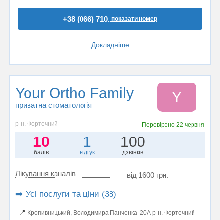
+38 (066) 710..
показати номер
Докладніше
Your Ortho Family
Y
приватна стоматологія
р-н. Фортечний
Перевірено
22 червня
10
1
100
балів
відгук
дзвінків
Лікування каналів
від 1600 грн.
➡️ Усі послуги та ціни (38)
📍
Кропивницький, Володимира Панченка, 20А р-н. Фортечний