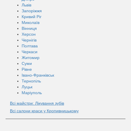
Львів
Запоріжжя
Кривий Ріг
Миколаїв
Вінниця
Херсон
Чернігів
Полтава
Черкаси
Житомир
Суми
Рівне
Івано-Франківськ
Тернопіль
Луцьк
Маріуполь
Всі майстри: Лікування зубів
Всі салони краси у Кропивницькому