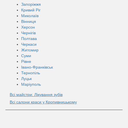
Запоріжжя
Кривий Ріг
Миколаїв
Вінниця
Херсон
Чернігів
Полтава
Черкаси
Житомир
Суми
Рівне
Івано-Франківськ
Тернопіль
Луцьк
Маріуполь
Всі майстри: Лікування зубів
Всі салони краси у Кропивницькому