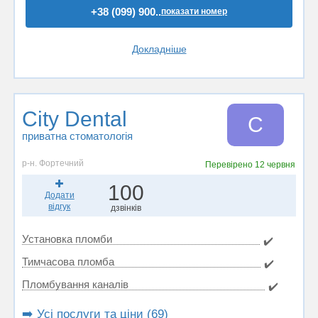
+38 (099) 900..
показати номер
Докладніше
City Dental
C
приватна стоматологія
р-н. Фортечний
Перевірено
12 червня
100
Додати
відгук
дзвінків
Установка пломби
✔️
Тимчасова пломба
✔️
Пломбування каналів
✔️
➡️ Усі послуги та ціни (69)