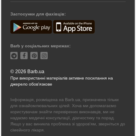
Застосунки для фахівців:
Barb у соціальних мережах:
© 2026 Barb.ua
При використанні матеріалів активне посилання на
джерело обов'язкове
Інформація, розміщена на Barb.ua, призначена тільки
для ознайомлювальних цілей. Хоча ми допомагаємо
користувачам знайти перевірених виконавців, ми не
надаємо медичні консультації, діагностику та порад.
Якщо у вас виникла проблема зі здоров'ям, зверніться до
сімейного лікаря.