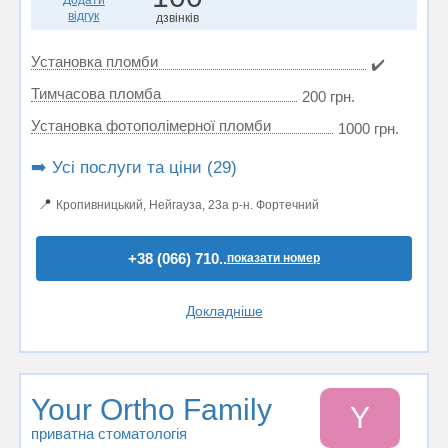
Додати
відгук
дзвінків
Установка пломби
✔️
Тимчасова пломба
200 грн.
Установка фотополімерної пломби
1000 грн.
➡️ Усі послуги та ціни (29)
📍
Кропивницький, Нейгауза, 23а р-н. Фортечний
+38 (066) 710..
показати номер
Докладніше
Your Ortho Family
Y
приватна стоматологія