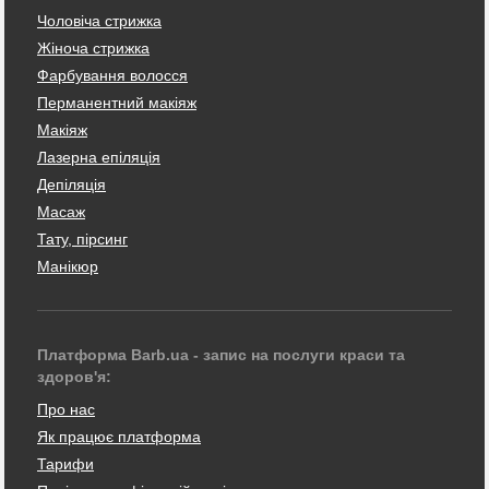
Чоловіча стрижка
Жіноча стрижка
Фарбування волосся
Перманентний макіяж
Макіяж
Лазерна епіляція
Депіляція
Масаж
Тату, пірсинг
Манікюр
Платформа Barb.ua - запис на послуги краси та
здоров'я:
Про нас
Як працює платформа
Тарифи