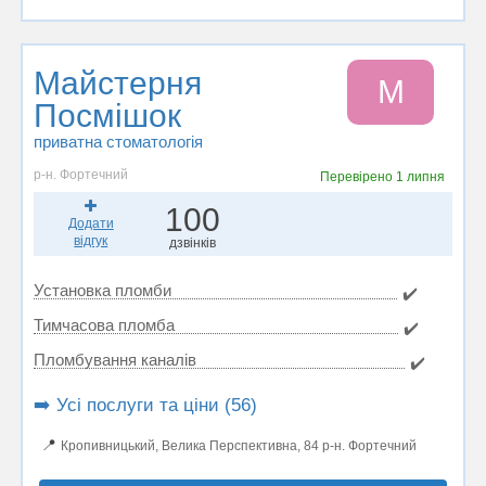
Майстерня
М
Посмішок
приватна стоматологія
р-н. Фортечний
Перевірено
1 липня
100
Додати
відгук
дзвінків
Установка пломби
✔️
Тимчасова пломба
✔️
Пломбування каналів
✔️
➡️ Усі послуги та ціни (56)
📍
Кропивницький, Велика Перспективна, 84 р-н. Фортечний