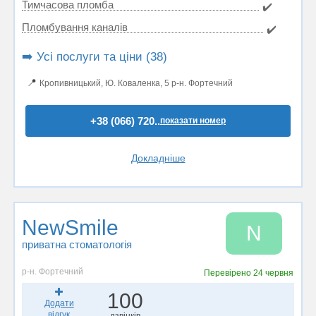
Тимчасова пломба
✔️
Пломбування каналів
✔️
➡️ Усі послуги та ціни (38)
📍
Кропивницький, Ю. Коваленкa, 5 р-н. Фортечний
+38 (066) 720..
показати номер
Докладніше
NewSmile
N
приватна стоматологія
р-н. Фортечний
Перевірено
24 червня
100
Додати
відгук