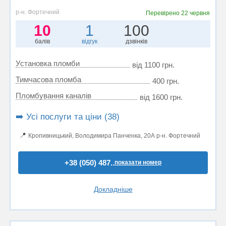
р-н. Фортечний
Перевірено
22 червня
10
1
100
балів
відгук
дзвінків
Установка пломби
від 1100 грн.
Тимчасова пломба
400 грн.
Пломбування каналів
від 1600 грн.
➡️ Усі послуги та ціни (38)
📍
Кропивницький, Володимира Панченка, 20А р-н. Фортечний
+38 (050) 487..
показати номер
Докладніше