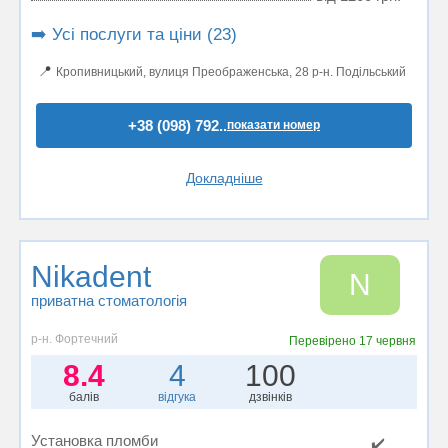
➡️ Усі послуги та ціни (23)
📍
Кропивницький, вулиця Преображенська, 28 р-н. Подільський
+38 (098) 792..
показати номер
Докладніше
Nikadent
N
приватна стоматологія
р-н. Фортечний
Перевірено
17 червня
8.4
4
100
балів
відгука
дзвінків
Установка пломби
✔️