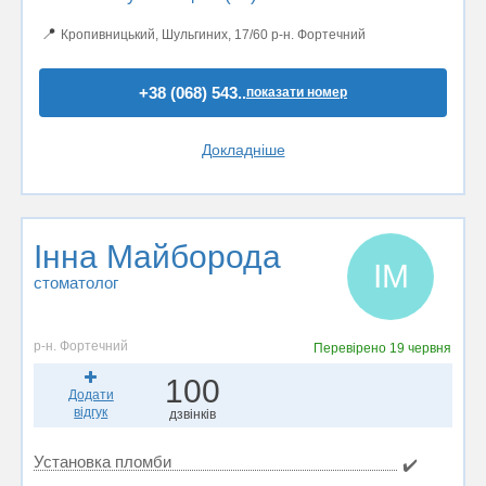
📍
Кропивницький, Шульгиних, 17/60 р-н. Фортечний
+38 (068) 543..
показати номер
Докладніше
Інна Майборода
ІМ
стоматолог
р-н. Фортечний
Перевірено
19 червня
100
Додати
відгук
дзвінків
Установка пломби
✔️