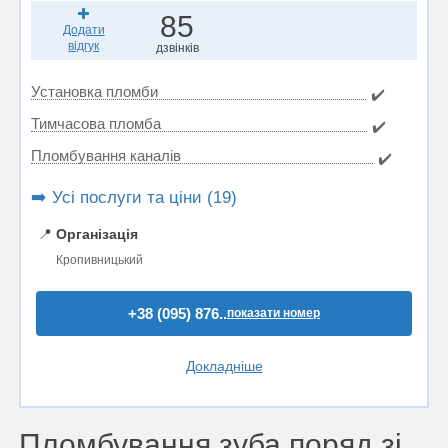
85
Додати
відгук
дзвінків
Установка пломби
✔️
Тимчасова пломба
✔️
Пломбування каналів
✔️
➡️ Усі послуги та ціни (19)
📍
Організація
Кропивницький
+38 (095) 876..
показати номер
Докладніше
Пломбування зуба поряд зі