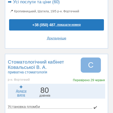
➡️ Усі послуги та ціни (60)
📍
Кропивницький, Шатила, 19/5 р-н. Фортечний
+38 (050) 487..
показати номер
Докладніше
Стоматологічний кабінет
С
Ковальської В. А.
приватна стоматологія
р-н. Фортечний
Перевірено
29 червня
80
Додати
відгук
дзвінків
Установка пломби
✔️