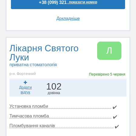
+38 (099) 321..
показати номер
Докладніше
Лікарня Святого
Л
Луки
приватна стоматологія
р-н. Фортечний
Перевірено
5 червня
102
Додати
відгук
дзвінка
Установка пломби
✔️
Тимчасова пломба
✔️
Пломбування каналів
✔️