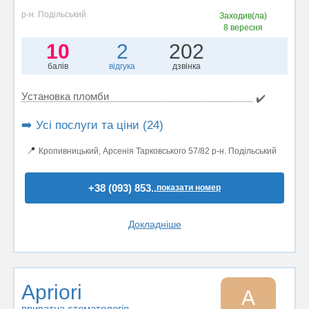
р-н. Подільський
Заходив(ла)
8 вересня
10
2
202
балів
відгука
дзвінка
Установка пломби
✔️
➡️ Усі послуги та ціни (24)
📍
Кропивницький, Арсенія Тарковського 57/82 р-н. Подільський
+38 (093) 853..
показати номер
Докладніше
Apriori
A
приватна стоматологія