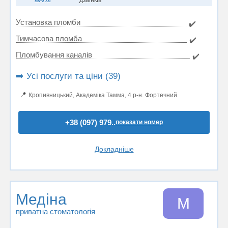
дзвінків
Установка пломби
✔️
Тимчасова пломба
✔️
Пломбування каналів
✔️
➡️ Усі послуги та ціни (39)
📍
Кропивницький, Академіка Тамма, 4 р-н. Фортечний
+38 (097) 979..
показати номер
Докладніше
Медіна
М
приватна стоматологія