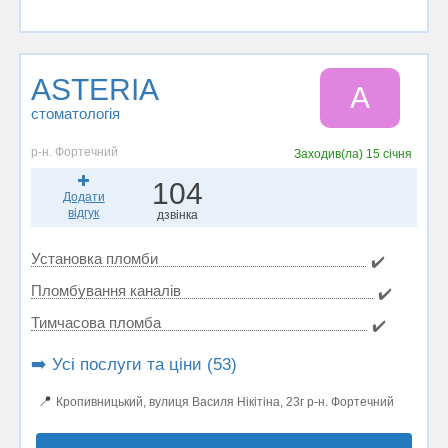
ASTERIA
A
стоматологія
р-н. Фортечний
Заходив(ла)
15 січня
104
Додати
відгук
дзвінка
Установка пломби
✔️
Пломбування каналів
✔️
Тимчасова пломба
✔️
➡️ Усі послуги та ціни (53)
📍
Кропивницький, вулиця Василя Нікітіна, 23г р-н. Фортечний