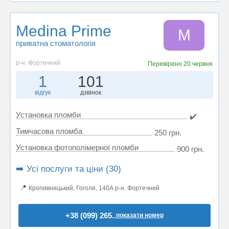
Medina Prime
M
приватна стоматологія
р-н. Фортечний
Перевірено
20 червня
1
101
відгук
дзвінок
Установка пломби
✔️
Тимчасова пломба
250 грн.
Установка фотополімерної пломби
900 грн.
➡️ Усі послуги та ціни (30)
📍
Кропивницький, Гоголя, 140А р-н. Фортечний
+38 (099) 265..
показати номер