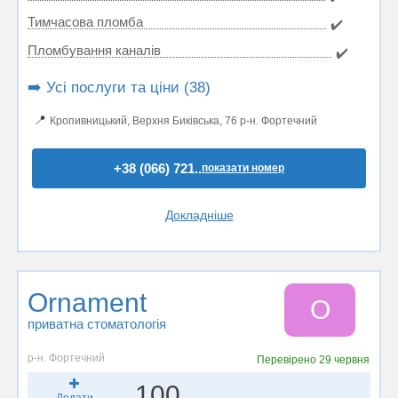
Тимчасова пломба
✔️
Пломбування каналів
✔️
➡️ Усі послуги та ціни (38)
📍
Кропивницький, Верхня Биківська, 76 р-н. Фортечний
+38 (066) 721..
показати номер
Докладніше
Ornament
O
приватна стоматологія
р-н. Фортечний
Перевірено
29 червня
100