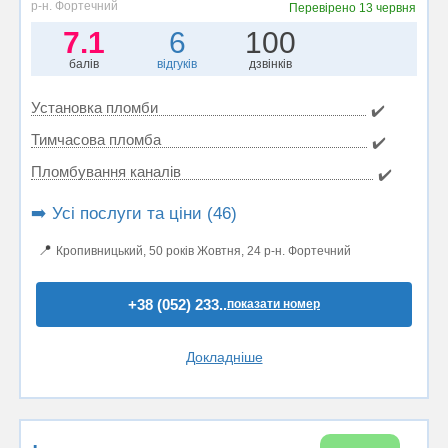
р-н. Фортечний
Перевірено
13 червня
7.1
6
100
балів
відгуків
дзвінків
Установка пломби
✔️
Тимчасова пломба
✔️
Пломбування каналів
✔️
➡️ Усі послуги та ціни (46)
📍
Кропивницький, 50 років Жовтня, 24 р-н. Фортечний
+38 (052) 233..
показати номер
Докладніше