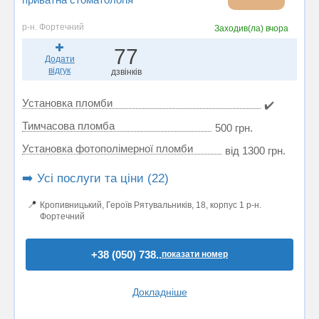
р-н. Фортечний
Заходив(ла)
вчора
77
Додати
відгук
дзвінків
Установка пломби
✔️
Тимчасова пломба
500 грн.
Установка фотополімерної пломби
від 1300 грн.
➡️ Усі послуги та ціни (22)
📍
Кропивницький, Героїв Рятувальників, 18, корпус 1 р-н.
Фортечний
+38 (050) 738..
показати номер
Докладніше