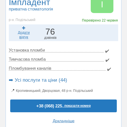
Імпладент
І
приватна стоматологія
р-н. Подільський
Перевірено
22 червня
76
Додати
відгук
дзвінків
Установка пломби
✔️
Тимчасова пломба
✔️
Пломбування каналів
✔️
➡️ Усі послуги та ціни (44)
📍
Кропивницький, Дворцовая, 48 р-н. Подільський
+38 (068) 225..
показати номер
Докладніше