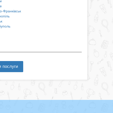
и
е
о-Франківськ
нопіль
ьк
іуполь
и послуги