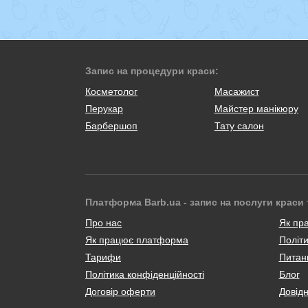
Запис на процедури краси:
Косметолог
Масажист
Перукар
Майстер манікюру
Барбершоп
Тату салон
Платформа Barb.ua - запис на послуги краси 
Про нас
Як пр
Як працює платформа
Політи
Тарифи
Питанн
Політика конфіденційності
Блог
Договір оферти
Довід