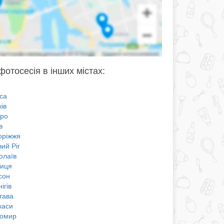
фотосесія в інших містах:
са
ів
про
в
оріжжя
ий Ріг
олаїв
ниця
сон
ігів
тава
каси
омир