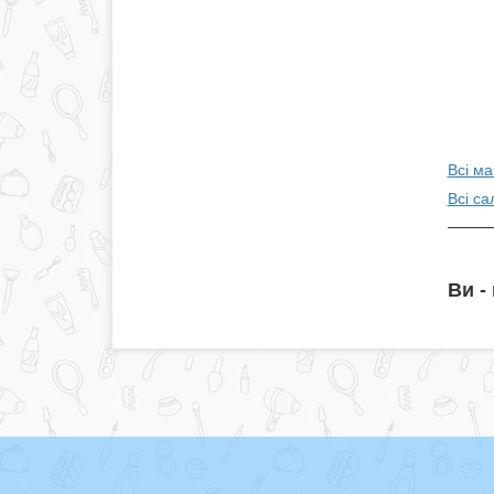
Всі ма
Всі са
Ви -