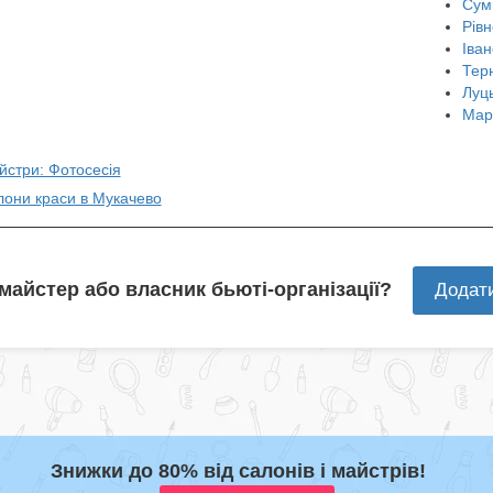
Сум
Рівн
Іван
Тер
Луц
Мар
йстри: Фотосесія
лони краси в Мукачево
 майстер або власник бьюті-організації?
Додат
Знижки до 80% від салонів і майстрів!