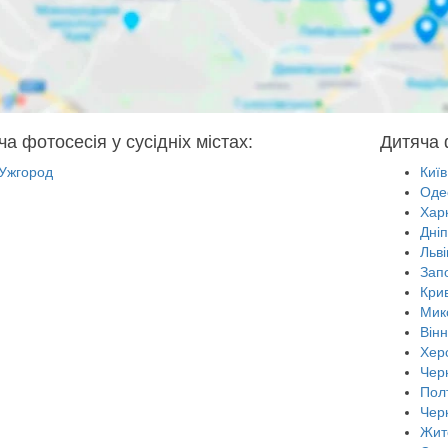
а фотосесія у сусідніх містах:
Дитяча 
Ужгород
Київ
Оде
Харк
Дні
Льві
Зап
Крив
Мик
Він
Хер
Черн
Пол
Чер
Жит