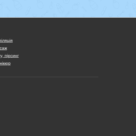
іляція
саж
у, пірсинг
нікюр