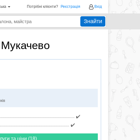
ська
Потрібні клієнти?
Реєстрація
Вхід
Знайти
 Мукачево
ків
✔️
✔️
луги та ціни (18)