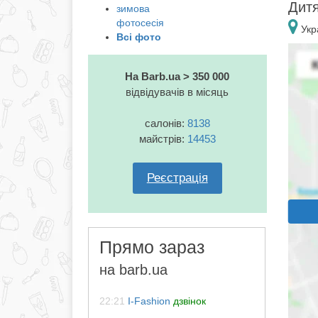
Дитя
зимова
фотосесія
Укр
Всі фото
На Barb.ua > 350 000
відвідувачів в місяць
салонів:
8138
майстрів:
14453
Реєстрація
Прямо зараз
на barb.ua
22:21
I-Fashion
дзвінок