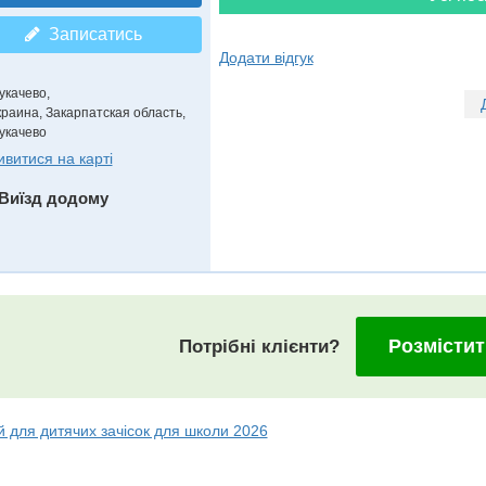
Записатись
Додати відгук
укачево,
краина, Закарпатская область,
укачево
ивитися на карті
Виїзд додому
Розмістит
Потрібні клієнти?
й для дитячих зачісок для школи 2026