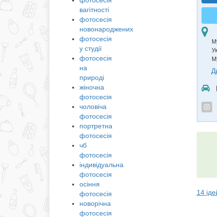
фотосесія
вагітності
фотосесія
новонароджених
фотосесія
М
у студії
У
фотосесія
М
на
Д
природі
жіночна
фотосесія
чоловіча
фотосесія
портретна
фотосесія
чб
фотосесія
індивідуальна
фотосесія
осіння
14 іде
фотосесія
новорічна
фотосесія