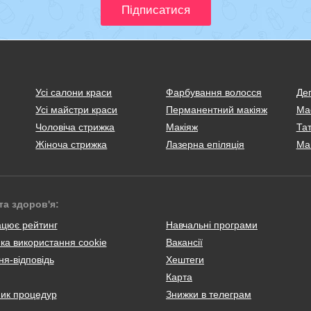
Усі салони краси
Фарбування волосся
Деп
Усі майстри краси
Перманентний макіяж
Ма
Чоловіча стрижка
Макіяж
Тат
Жіноча стрижка
Лазерна епіляція
Ма
та здоров'я:
ацює рейтинг
Навчальні програми
ка використання cookie
Вакансії
я-відповідь
Хештеги
Карта
ник процедур
Знижки в телеграм