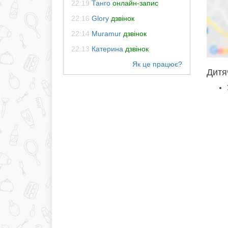
22:19
Танго
онлайн-запис
22:16
Glory
дзвінок
22:14
Muramur
дзвінок
22:13
Катерина
дзвінок
Дитяч