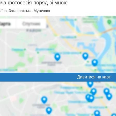
ча фотосесія поряд зі мною
аїна, Закарпатська, Мукачево
Дивитися на карті