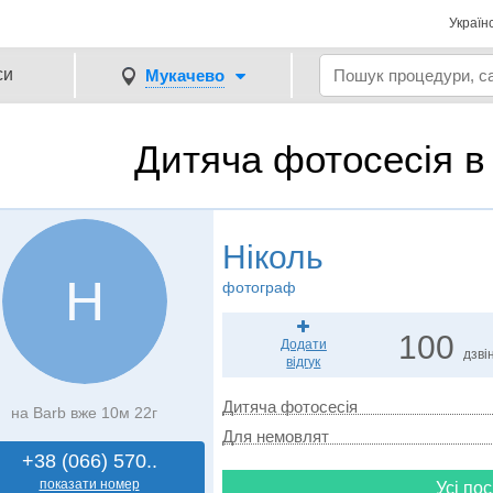
Україн
си
Мукачево
Дитяча фотосесія в
Ніколь
Н
фотограф
100
Додати
дзвін
відгук
Дитяча фотосесія
на Barb вже 10м 22г
Для немовлят
+38 (066) 570..
показати номер
Усі пос