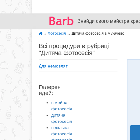
Знайди свого майстра кра
→
Фотосесія
→
Дитяча фотосесія в Мукачево
Всі процедури в рубриці
"Дитяча фотосесія"
Для немовлят
Галерея
идей:
сімейна
фотосесія
дитяча
фотосесія
весільна
фотосесія