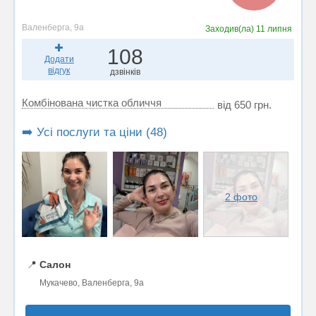
Валенберга, 9а
Заходив(ла)
11 липня
108
Додати
відгук
дзвінків
Комбінована чистка обличчя
від 650 грн.
➡️ Усі послуги та ціни (48)
2 фото
📍
Салон
Мукачево, Валенберга, 9а