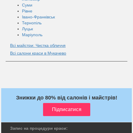
Суми
Рівне
Івано-Франківськ
Тернопіль
Луцьк
Маріуполь
Всі майстри: Чистка обличчя
Всі салони краси в Мукачево
Знижки до 80% від салонів і майстрів!
Запис на процедури краси: