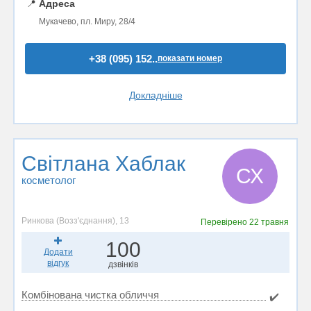
📍
Адреса
Мукачево, пл. Миру, 28/4
+38 (095) 152..
показати номер
Докладніше
Світлана Хаблак
СХ
косметолог
Ринкова (Возз'єднання), 13
Перевірено
22 травня
100
Додати
відгук
дзвінків
Комбінована чистка обличчя
✔️