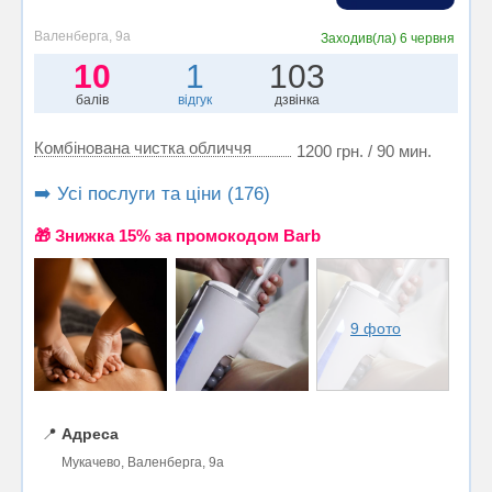
Валенберга, 9а
Заходив(ла)
6 червня
10
1
103
балів
відгук
дзвінка
Комбінована чистка обличчя
1200 грн. / 90 мин.
➡️ Усі послуги та ціни (176)
🎁 Знижка 15% за промокодом Barb
9 фото
📍
Адреса
Мукачево, Валенберга, 9а