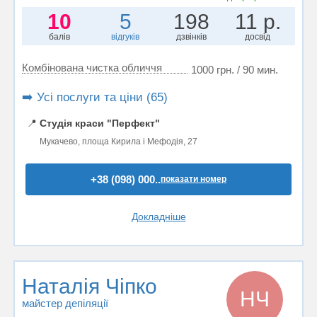
10
5
198
11 р.
балів
відгуків
дзвінків
досвід
Комбінована чистка обличчя
1000 грн. / 90 мин.
➡️ Усі послуги та ціни (65)
📍
Студія краси "Перфект"
Мукачево, площа Кирила і Мефодія, 27
+38 (098) 000..
показати номер
Докладніше
Наталія Чіпко
НЧ
майстер депіляції