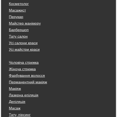
Косметолог
Масажист
Перукар
Майстер манікюру
Барбершоп
Тату салон
Усі салони краси
Усі майстри краси
Чоловіча стрижка
Жіноча стрижка
Фарбування волосся
Перманентний макіяж
Макіяж
Лазерна епіляція
Депіляція
Масаж
Тату, пірсинг