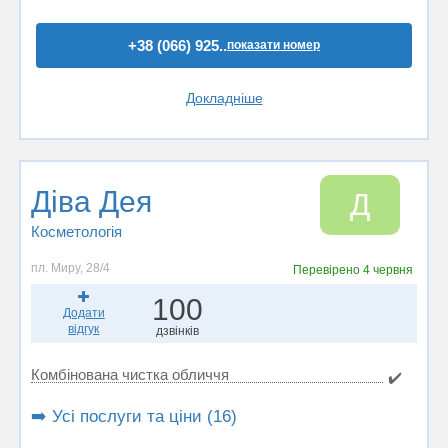
+38 (066) 925..
показати номер
Докладніше
Діва Дея
Д
Косметологія
пл. Миру, 28/4
Перевірено
4 червня
100
Додати
відгук
дзвінків
Комбінована чистка обличчя
✔️
➡️ Усі послуги та ціни (16)