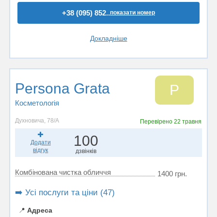
+38 (095) 852..
показати номер
Докладніше
Persona Grata
P
Косметологія
Духновича, 78/А
Перевірено
22 травня
100
Додати
відгук
дзвінків
Комбінована чистка обличчя
1400 грн.
➡️ Усі послуги та ціни (47)
📍
Адреса