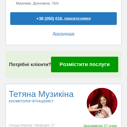
Мукачево, Духновича, 78/А
+38 (050) 016..
показати номер
Докладніше
Розмістити послуги
Потрібні клієнти?
Тетяна Музикіна
косметолог-ін'єкціоніст
площа Кирила і Мефодія, 27
Заходив(ла)
27 січня