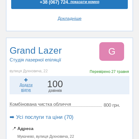
+38 (067) 724..
показати номер
Докладніше
Grand Lazer
G
Студія лазерної епіляції
вулиця Духновича, 22
Перевірено
27 травня
100
Додати
відгук
дзвінків
Комбінована чистка обличчя
800 грн.
➡️ Усі послуги та ціни (70)
📍
Адреса
Мукачево, вулиця Духновича, 22