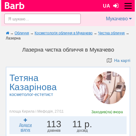
UA
Мукачево
→
Обличчя
→
Косметологія обличчя в Мукачево
→
Чистка обличчя
→
Лазерна
Лазерна чистка обличчя в Мукачево
На карті
Тетяна
Казарінова
косметолог-естетист
площа Кирила і Мефодія, 27/11
Заходив(ла)
вчора
113
11 р.
Додати
відгук
дзвінків
досвід