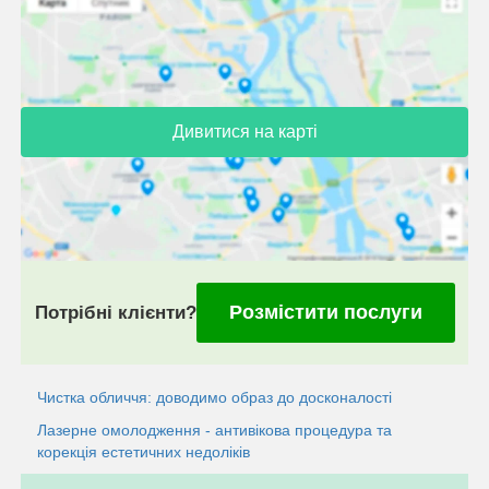
Дивитися на карті
Розмістити послуги
Потрібні клієнти?
Чистка обличчя: доводимо образ до досконалості
Лазерне омолодження - антивікова процедура та
корекція естетичних недоліків