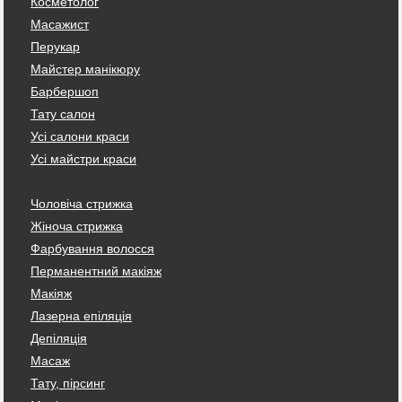
Косметолог
Масажист
Перукар
Майстер манікюру
Барбершоп
Тату салон
Усі салони краси
Усі майстри краси
Чоловіча стрижка
Жіноча стрижка
Фарбування волосся
Перманентний макіяж
Макіяж
Лазерна епіляція
Депіляція
Масаж
Тату, пірсинг