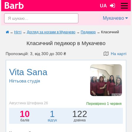
UA
Мукачево
→
Нігті
→
Догляд за ногами в Мукачево
→
Педикюр
→
Класичний
Класичний педикюр в Мукачево
Пропозицій: 3, від 300 до 300 ₴
На карті
Vita Sana
Нігтьова студія
Августина Штефана 26
Перевірено
1 червня
10
1
122
балів
відгук
дзвінка