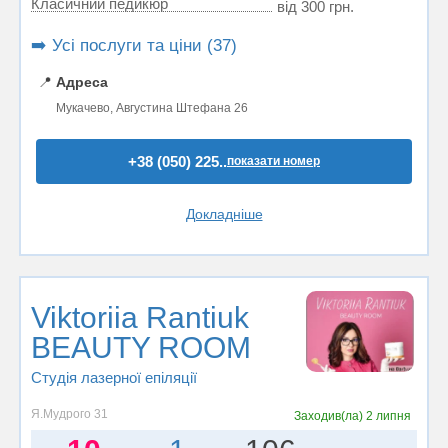
Класичний педикюр
від 300 грн.
➡️ Усі послуги та ціни (37)
📍
Адреса
Мукачево, Августина Штефана 26
+38 (050) 225..
показати номер
Докладніше
Viktoriia Rantiuk
BEAUTY ROOM
Студія лазерної епіляції
Я.Мудрого 31
Заходив(ла)
2 липня