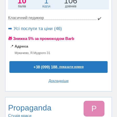
10
1
106
балів
відгук
дзвінків
Класичний педикюр
✔️
➡️ Усі послуги та ціни (46)
🎁 Знижка 5% за промокодом Barb
📍
Адреса
Мукачево, Я.Мудрого 31
+38 (099) 188..
показати номер
Докладніше
Propaganda
P
Студія краси