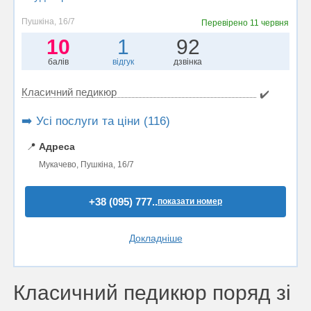
Пушкіна, 16/7
Перевірено
11 червня
10
1
92
балів
відгук
дзвінка
Класичний педикюр
✔️
➡️ Усі послуги та ціни (116)
📍
Адреса
Мукачево, Пушкіна, 16/7
+38 (095) 777..
показати номер
Докладніше
Класичний педикюр поряд зі