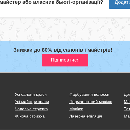
 майстер або власник бьюті-організації?
Додат
Знижки до 80% від салонів і майстрів!
Усі салони краси
Фарбування волосся
Деп
Усі майстри краси
Перманентний макіяж
Ма
Чоловіча стрижка
Макіяж
Тат
Жіноча стрижка
Лазерна епіляція
Ма