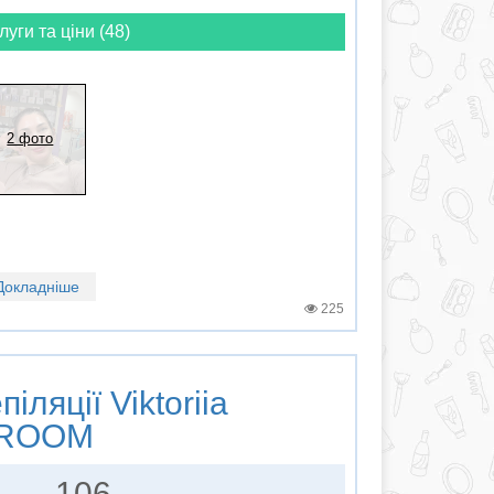
луги та ціни (48)
2 фото
Докладніше
225
піляції
Viktoriia
 ROOM
106