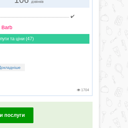
дзвінків
✔️
 Barb
луги та ціни (47)
Докладніше
1704
и послуги