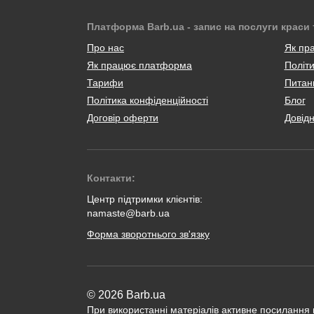
Платформа Barb.ua - запис на послуги краси 
Про нас
Як пр
Як працює платформа
Політи
Тарифи
Питанн
Політика конфіденційності
Блог
Договір оферти
Довід
Контакти:
Центр підтримки клієнтів:
namaste@barb.ua
Форма зворотнього зв'язку
© 2026 Barb.ua
При використанні матеріалів активне посилання