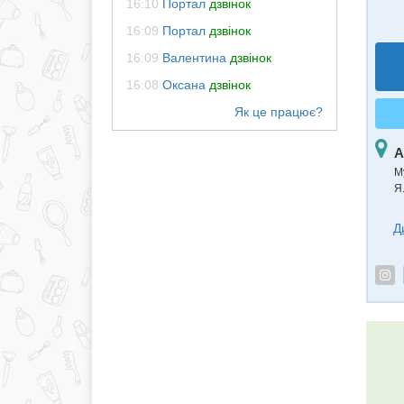
16:10
Портал
дзвінок
16:09
Портал
дзвінок
16:09
Валентина
дзвінок
16:08
Оксана
дзвінок
А
М
Я
Д