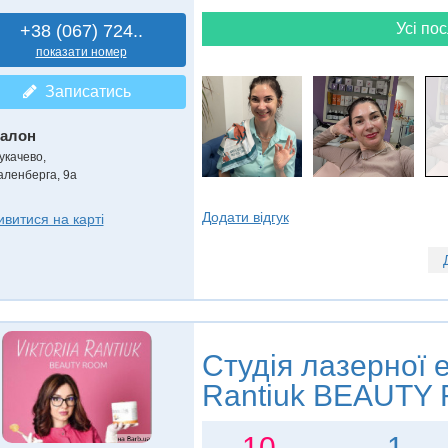
Усі пос
+38 (067) 724..
показати номер
Записатись
алон
укачево,
аленберга, 9а
Додати відгук
ивитися на карті
Студія лазерної е
Rantiuk BEAUTY
10
1