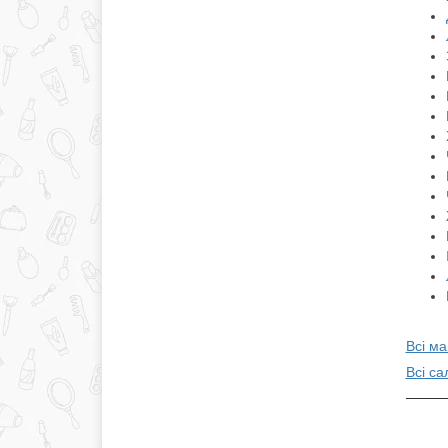
Всі ма
Всі са