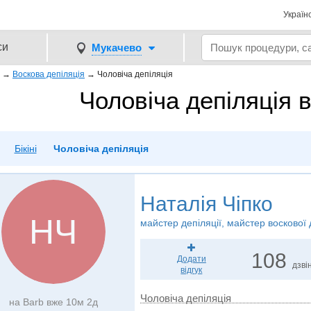
Україн
си
Мукачево
→
Воскова депіляція
→
Чоловіча депіляція
Чоловіча депіляція 
Бікіні
Чоловіча депіляція
Наталія Чіпко
НЧ
майстер депіляції, майстер воскової 
108
Додати
дзвін
відгук
Чоловіча депіляція
на Barb вже 10м 2д