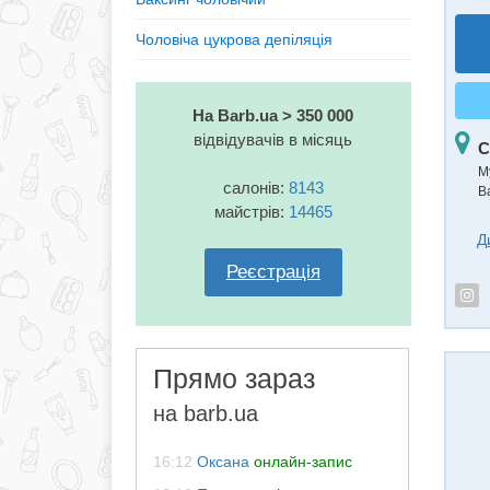
Чоловіча цукрова депіляція
На Barb.ua > 350 000
відвідувачів в місяць
С
М
салонів:
8143
В
майстрів:
14465
Д
Реєстрація
Прямо зараз
на barb.ua
16:12
Оксана
онлайн-запис