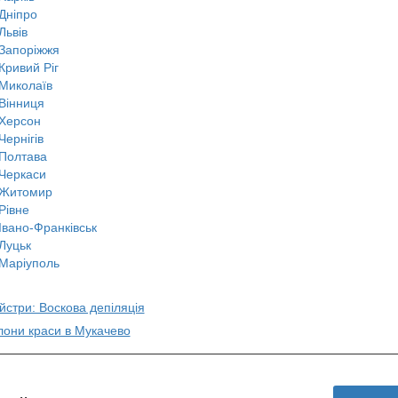
Дніпро
Львів
Запоріжжя
Кривий Ріг
Миколаїв
Вінниця
Херсон
Чернігів
Полтава
Черкаси
Житомир
Рівне
Івано-Франківськ
Луцьк
Маріуполь
йстри: Воскова депіляція
лони краси в Мукачево