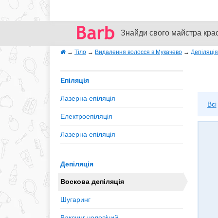
Знайди свого майстра кра
→
Тіло
→
Видалення волосся в Мукачево
→
Депіляція
Епіляція
Лазерна епіляція
Всі
Електроепіляція
Лазерна епіляція
Депіляція
Воскова депіляція
Шугаринг
Ваксинг чоловічий