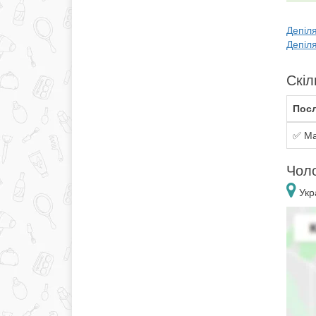
Депіля
Депіля
Скіл
Посл
✅ Ма
Чоло
Укр