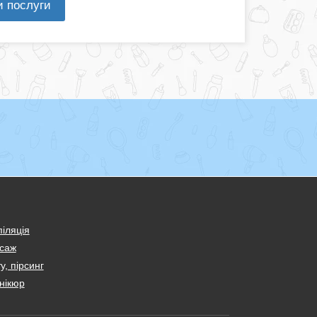
и послуги
іляція
саж
у, пірсинг
нікюр