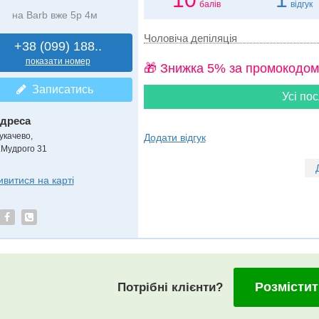
балів
відгук
на Barb вже 5р 4м
Чоловіча депіляція
+38 (099) 188..
показати номер
🎁 Знижка 5% за промокодом
Записатись
Усі пос
дреса
укачево
,
Додати відгук
.Мудрого 31
ивитися на карті
Розмістит
Потрібні клієнти?