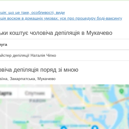
ція: що це таке, особливості, види
ція воском в домашніх умовах: усе про процедуру боді-ваксингу
ьки коштує чоловіча депіляція в Мукачево
уга
йстер депіляції Наталія Чіпко
віча депіляція поряд зі мною
аїна, Закарпатська, Мукачево