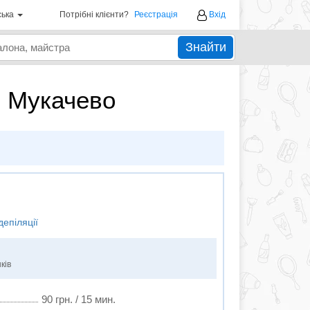
ська
Потрібні клієнти?
Реєстрація
Вхід
Знайти
в Мукачево
депіляції
ків
90 грн. / 15 мин.