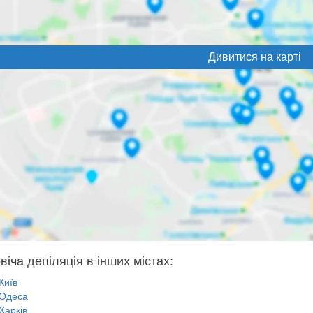
Дивитися на карті
віча депіляція в інших містах:
Київ
Одеса
Харків