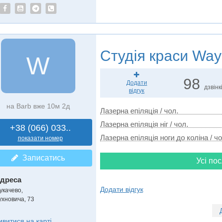
Студія краси
Way 
W
98
Додати
дзвінк
відгук
на Barb вже 10м 2д
Лазерна епіляція / чол.
Лазерна епіляція ніг / чол.
+38 (066) 033..
Лазерна епіляція ноги до коліна / чо
показати номер
Записатись
Усі пос
дреса
Додати відгук
укачево
,
ухновича, 73
ивитися на карті