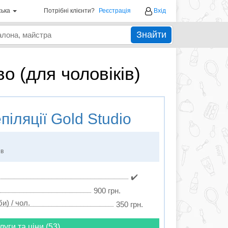
ська
Потрібні клієнти?
Реєстрація
Вхід
Знайти
о (для чоловіків)
піляції
Gold Studio
ів
✔️
900 грн.
и) / чол.
350 грн.
луги та ціни (53)