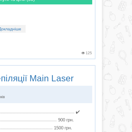
Докладніше
125
піляції
Main Laser
ків
✔️
900 грн.
1500 грн.