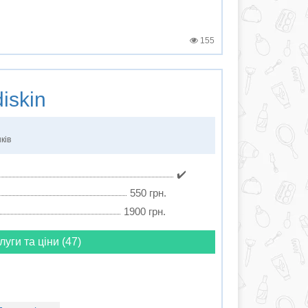
155
iskin
ків
✔️
550 грн.
1900 грн.
луги та ціни (47)