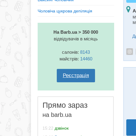
А
Чоловіча цукрова депіляція
М
М
На Barb.ua > 350 000
Д
відвідувачів в місяць
салонів:
8143
майстрів:
14460
Реєстрація
Прямо зараз
на barb.ua
15:22
дзвінок