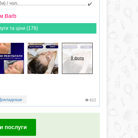
и) / чол.
✔️
м Barb
луги та ціни (176)
9 фото
Докладніше
622
и послуги