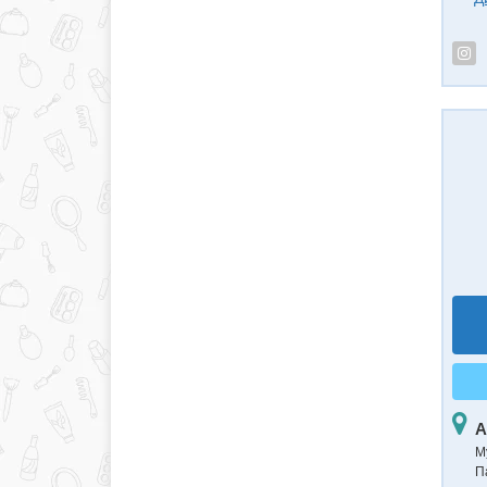
А
М
П