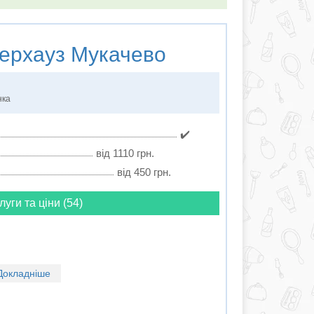
ерхауз Мукачево
нка
✔️
від 1110 грн.
від 450 грн.
луги та ціни (54)
Докладніше