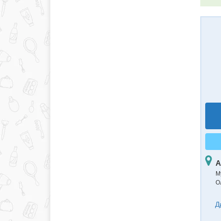
А
М
О
Д