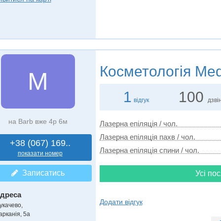
Косметологія
Med
M
1
100
відгук
дзвін
на Barb вже 4р 6м
Лазерна епіляція / чол.
Лазерна епіляція пахв / чол.
+38 (067) 169..
Лазерна епіляція спини / чол.
показати номер
Записатись
Усі пос
дреса
Додати відгук
укачево
,
арканія, 5а