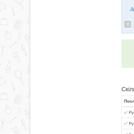
Д
Скіл
Посл
✅ Ру
✅ Ру