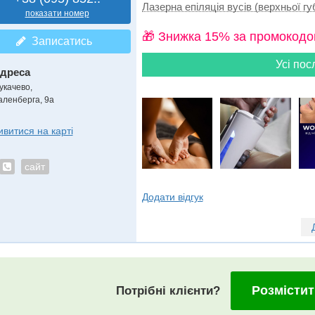
Лазерна епіляція вусів (верхньої губ
показати номер
🎁 Знижка 15% за промокодо
Записатись
Усі пос
дреса
укачево
,
аленберга, 9а
ивитися на карті
сайт
Додати відгук
Розмістит
Потрібні клієнти?