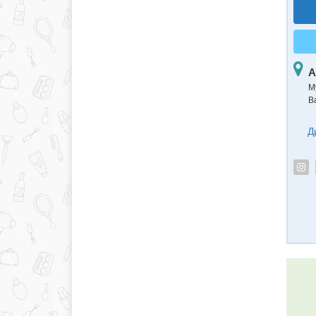
А
М
В
Д