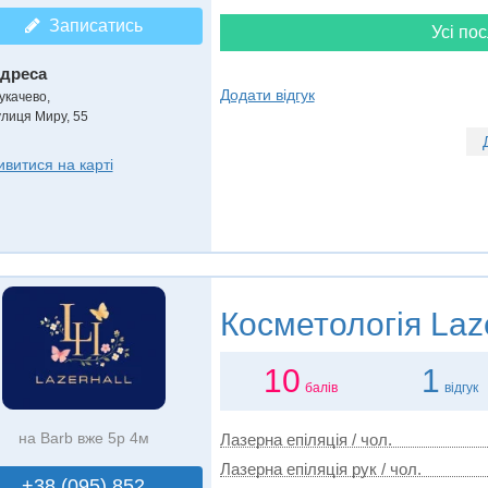
Записатись
Усі пос
дреса
Додати відгук
укачево
,
улиця Миру, 55
ивитися на карті
Косметологія
Laze
10
1
балів
відгук
на Barb вже 5р 4м
Лазерна епіляція / чол.
Лазерна епіляція рук / чол.
+38 (095) 852..