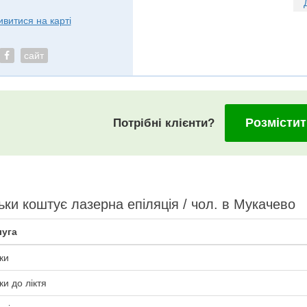
ивитися на карті
сайт
Розмістит
Потрібні клієнти?
ьки коштує лазерна епіляція / чол. в Мукачево
уга
ки
ки до ліктя