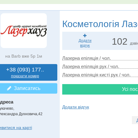
Косметологія
Лаз
102
Додати
дзві
відгук
на Barb вже 5р 1м
Лазерна епіляція / чол.
Лазерна епіляція рук / чол.
+38 (093) 177..
Лазерна епіляція кисті рук / чол.
показати номер
Записатись
Усі пос
дреса
Додати відгук
укачево
,
лександра Духновича,42
ивитися на карті