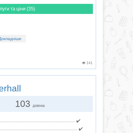
луги та ціни (35)
Докладніше
141
rhall
103
дзвінка
✔️
✔️