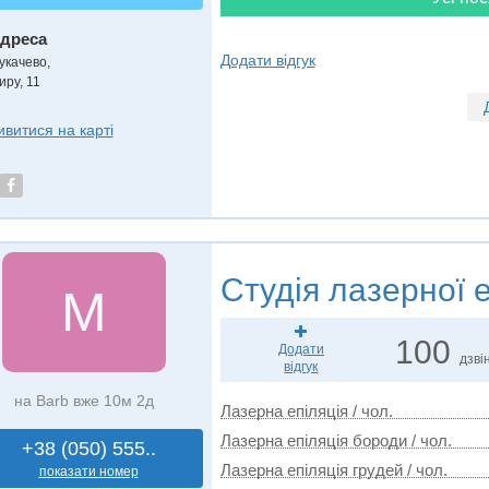
дреса
Додати відгук
укачево
,
иру, 11
ивитися на карті
Студія лазерної е
M
100
Додати
дзвін
відгук
на Barb вже 10м 2д
Лазерна епіляція / чол.
Лазерна епіляція бороди / чол.
+38 (050) 555..
Лазерна епіляція грудей / чол.
показати номер