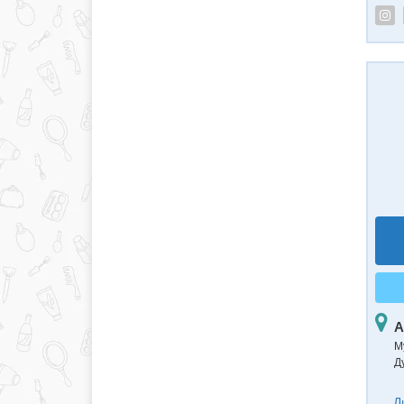
А
М
Д
Д