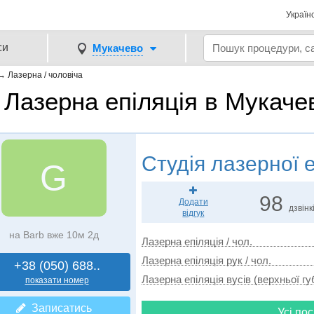
Україн
си
Мукачево
→
Лазерна / чоловіча
Лазерна епіляція в Мукачев
Студія лазерної е
G
98
Додати
дзвінк
відгук
на Barb вже 10м 2д
Лазерна епіляція / чол.
Лазерна епіляція рук / чол.
+38 (050) 688..
Лазерна епіляція вусів (верхньої губ
показати номер
Записатись
Усі пос