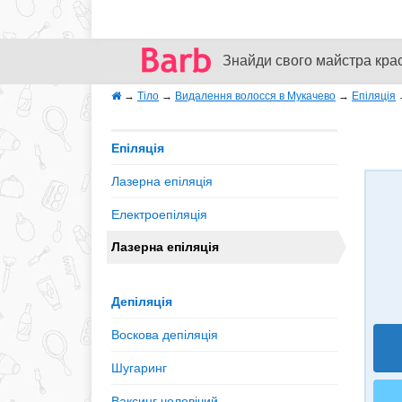
Знайди свого майстра кра
→
Тіло
→
Видалення волосся в Мукачево
→
Епіляція
Епіляція
Лазерна епіляція
Електроепіляція
Лазерна епіляція
Депіляція
Воскова депіляція
Шугаринг
Ваксинг чоловічий