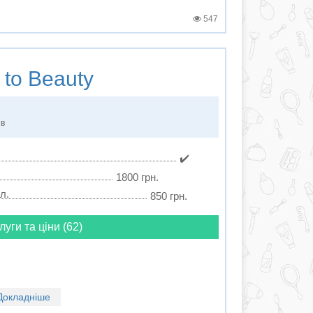
547
to Beauty
ів
✔️
1800 грн.
л.
850 грн.
луги та ціни (62)
Докладніше