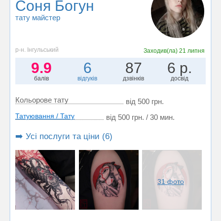
Соня Богун
тату майстер
р-н. Інгульський
Заходив(ла)
21 липня
9.9
6
87
6 р.
балів
відгуків
дзвінків
досвід
Кольорове тату
від 500 грн.
Татуювання / Тату
від 500 грн. / 30 мин.
➡️ Усі послуги та ціни (6)
31 фото