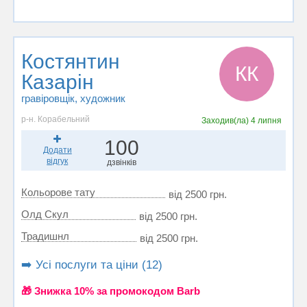
Костянтин
КК
Казарін
гравіровщік, художник
р-н. Корабельний
Заходив(ла)
4 липня
100
Додати
відгук
дзвінків
Кольорове тату
від 2500 грн.
Олд Скул
від 2500 грн.
Традишнл
від 2500 грн.
➡️ Усі послуги та ціни (12)
🎁 Знижка 10% за промокодом Barb