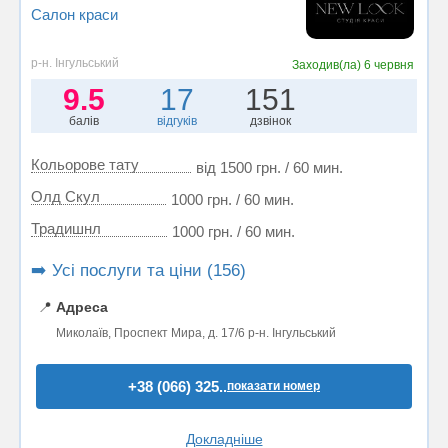
Салон краси
р-н. Інгульський
Заходив(ла)
6 червня
9.5
17
151
балів
відгуків
дзвінок
Кольорове тату
від 1500 грн. / 60 мин.
Олд Скул
1000 грн. / 60 мин.
Традишнл
1000 грн. / 60 мин.
➡️ Усі послуги та ціни (156)
📍
Адреса
Миколаїв, Проспект Мира, д. 17/6 р-н. Інгульський
+38 (066) 325..
показати номер
Докладніше