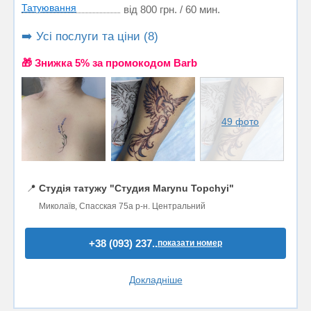
Татуювання
від 800 грн. / 60 мин.
➡️ Усі послуги та ціни (8)
🎁 Знижка 5% за промокодом Barb
49 фото
📍
Студія татужу "Студия Marynu Topchyi"
Миколаїв, Спасская 75а р-н. Центральний
+38 (093) 237..
показати номер
Докладніше