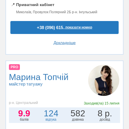
📍
Приватний кабінет
Миколаїв, Провулок Полярний 2Б р-н. Інгульський
+38 (096) 615..
показати номер
Докладніше
PRO
Марина Топчій
майстер татуажу
р-н. Центральний
Заходив(ла)
15 липня
9.9
124
582
8 р.
балів
відгука
дзвінка
досвід