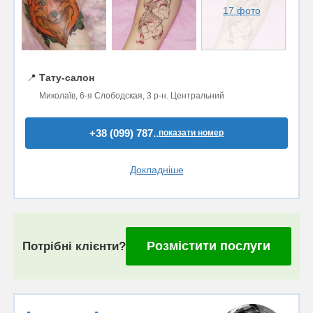
17 фото
📍
Тату-салон
Миколаїв, 6-я Слободская, 3 р-н. Центральний
+38 (099) 787..
показати номер
Докладніше
Розмістити послуги
Потрібні клієнти?