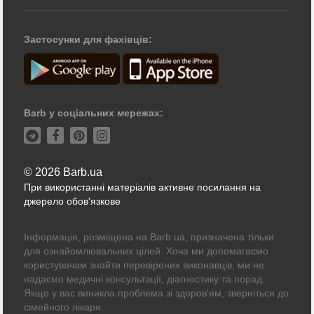
Застосунки для фахівців:
Barb у соціальних мережах:
© 2026 Barb.ua
При використанні матеріалів активне посилання на
джерело обов'язкове
Інформація, розміщена на Barb.ua, призначена тільки
для ознайомлювальних цілей. Хоча ми допомагаємо
користувачам знайти перевірених виконавців, ми не
надаємо медичні консультації, діагностику та порад.
Якщо у вас виникла проблема зі здоров'ям, зверніться до
сімейного лікаря.