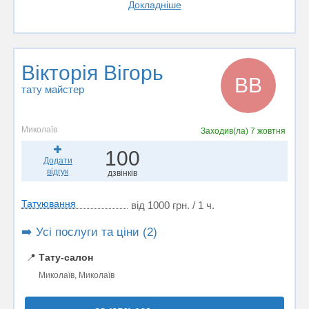
Докладніше
Вікторія Вігорь
ВВ
тату майстер
Миколаїв
Заходив(ла)
7 жовтня
100
Додати
відгук
дзвінків
Татуювання
від 1000 грн. / 1 ч.
➡️ Усі послуги та ціни (2)
📍
Тату-салон
Миколаїв, Миколаїв