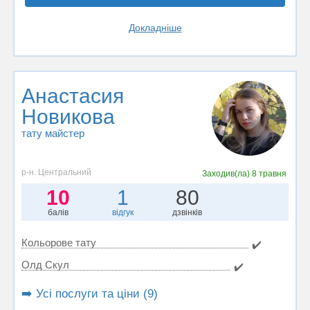
Докладніше
Анастасия
Новикова
тату майстер
р-н. Центральний
Заходив(ла)
8 травня
10
1
80
балів
відгук
дзвінків
Кольорове тату
✔️
Олд Скул
✔️
➡️ Усі послуги та ціни (9)