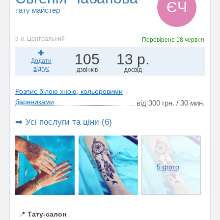
ЄЧ
тату майстер
р-н. Центральний
Перевірено
18 червня
105
13 р.
Додати
відгук
дзвінків
досвід
Розпис білою хною, кольоровими
барвниками
від 300 грн. / 30 мин.
➡️ Усі послуги та ціни (6)
5 фото
📍
Тату-салон