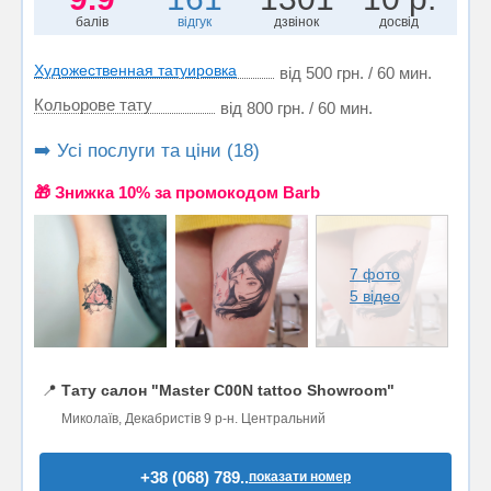
балів
відгук
дзвінок
досвід
Художественная татуировка
від 500 грн. / 60 мин.
Кольорове тату
від 800 грн. / 60 мин.
➡️ Усі послуги та ціни (18)
🎁 Знижка 10% за промокодом Barb
7 фото
5 відео
📍
Тату салон "Master C00N tattoo Showroom"
Миколаїв, Декабристів 9 р-н. Центральний
+38 (068) 789..
показати номер