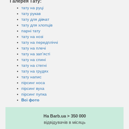
Галерея Тату:
тату на руці
тату рукав
тату для дівчат
тату для хлопців
парні тату
тату на нозі
тату на передпліччі
тату на плечі
тату на зап'ясті
тату на спині
тату на стегні
тату на грудях
тату напис
пірсинг носа
пірсинг вуха
пірсинг пупка
Всі фото
На Barb.ua > 350 000
відвідувачів в місяць