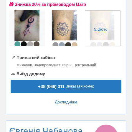
🎁 Знижка 20% за промокодом Barb
5 фото
📍
Приватний кабінет
Миколаїв, Водопроводная 15 р-н. Центральний
🚗
Виїзд додому
+38 (066) 311..
показати номер
Докладніше
Євгенія Чабанова