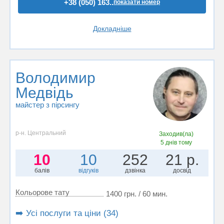
+38 (050) 163..
показати номер
Докладніше
Володимир
Медвідь
майстер з пірсингу
р-н. Центральний
Заходив(ла)
5 днів тому
10
10
252
21 р.
балів
відгуків
дзвінка
досвід
Кольорове тату
1400 грн. / 60 мин.
➡️ Усі послуги та ціни (34)