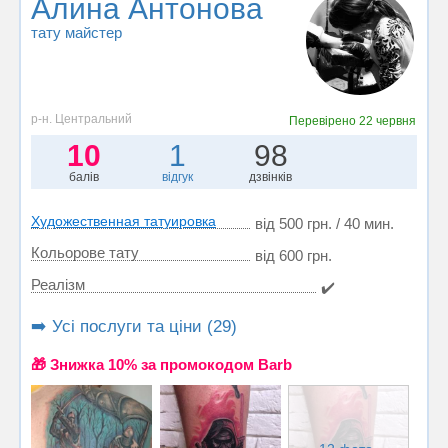
Алина Антонова
тату майстер
р-н. Центральний
Перевірено
22 червня
10
1
98
балів
відгук
дзвінків
Художественная татуировка
від 500 грн. / 40 мин.
Кольорове тату
від 600 грн.
Реалізм
✔️
➡️ Усі послуги та ціни (29)
🎁 Знижка 10% за промокодом Barb