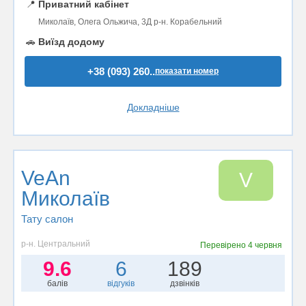
📍
Приватний кабінет
Миколаїв, Олега Ольжича, 3Д р-н. Корабельний
🚗
Виїзд додому
+38 (093) 260..
показати номер
Докладніше
VeAn
V
Миколаїв
Тату салон
р-н. Центральний
Перевірено
4 червня
9.6
6
189
балів
відгуків
дзвінків