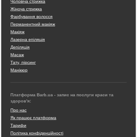
Чоловіча стрижка
Жіноча стрижка
Фарбування волосся
Перманентний макіяж
Макіяж
Лазерна епіляція
Депіляція
Масаж
Тату, пірсинг
Манікюр
Платформа Barb.ua - запис на послуги краси та
здоров'я:
Про нас
Як працює платформа
Тарифи
Політика конфіденційності