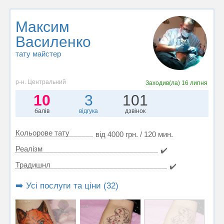
Максим
Василенко
тату майстер
р-н. Центральний
Заходив(ла)
16 липня
10
3
101
балів
відгука
дзвінок
Кольорове тату
від 4000 грн. / 120 мин.
Реалізм
✔️
Традишнл
✔️
➡️ Усі послуги та ціни (32)