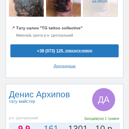
12 фото
📍
Тату салон "TG tattoo collective"
Миколаїв, Центр р-н. Центральний
+38 (073) 125..
показати номер
Докладніше
Денис Архипов
ДА
тату майстер
р-н. Центральний
Заходив(ла)
1 травня
9.9
161
1301
10 р.