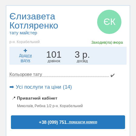
Єлизавета
ЄК
Котляренко
тату майстер
р-н. Корабельний
Заходив(ла)
вчора
101
3 р.
Додати
відгук
дзвінок
досвід
Кольорове тату
✔️
➡️ Усі послуги та ціни (14)
📍
Приватний кабінет
Миколаїв, Рибна 1/2 р-н. Корабельний
+38 (099) 751..
показати номер