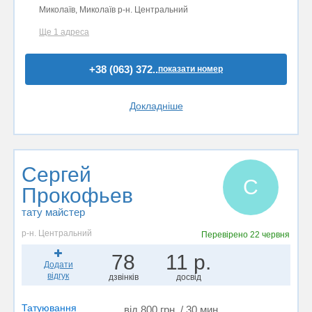
Миколаїв, Миколаїв р-н. Центральний
Ще 1 адреса
+38 (063) 372..
показати номер
Докладніше
Сергей
С
Прокофьев
тату майстер
р-н. Центральний
Перевірено
22 червня
78
11 р.
Додати
відгук
дзвінків
досвід
Татуювання
від 800 грн. / 30 мин.