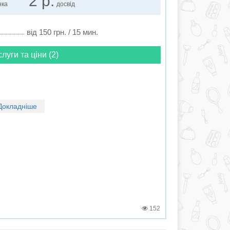
2 р.
нка
досвід
від 150 грн. / 15 мин.
слуги та ціни (2)
Докладніше
152