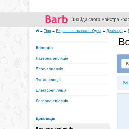
Знайди свого майстра кра
→
Тіло
→
Видалення волосся в Одесі
→
Депіляція
→
Во
Епіляція
Лазерна епіляція
Елос-епиляція
Фотоепіляція
Всі
Електроепіляція
Лазерна епіляція
Депіляція
Воскова депіляція