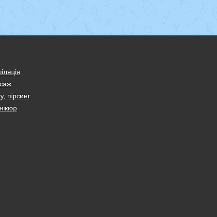
іляція
саж
у, пірсинг
нікюр