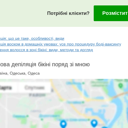
Розмістит
Потрібні клієнти?
ція: що це таке, особливості, види
ція воском в домашніх умовах: усе про процедуру боді-ваксингу
ння волосся в зоні бікіні: види, методи та догляд
ова депіляція бікіні поряд зі мною
аїна, Одеська, Одеса