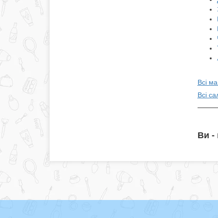
Всі ма
Всі са
Ви -