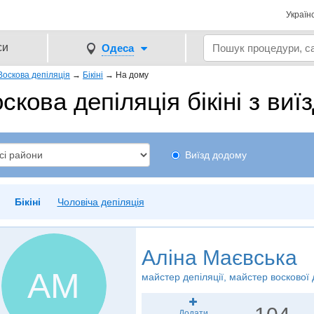
Україн
си
Одеса
Воскова депіляція
→
Бікіні
→
На дому
скова депіляція бікіні з ви
Виїзд додому
Бікіні
Чоловіча депіляція
Аліна Маєвська
АМ
майстер депіляції, майстер воскової 
Додати