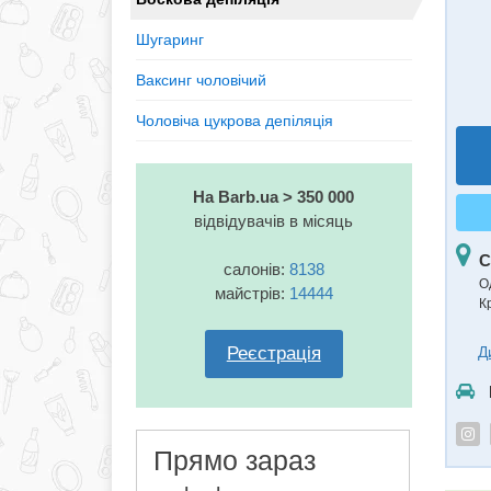
Шугаринг
Ваксинг чоловічий
Чоловіча цукрова депіляція
На Barb.ua > 350 000
відвідувачів в місяць
С
салонів:
8138
О
майстрів:
14444
К
Реєстрація
Д
Прямо зараз