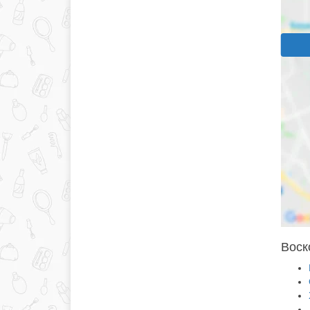
Воско