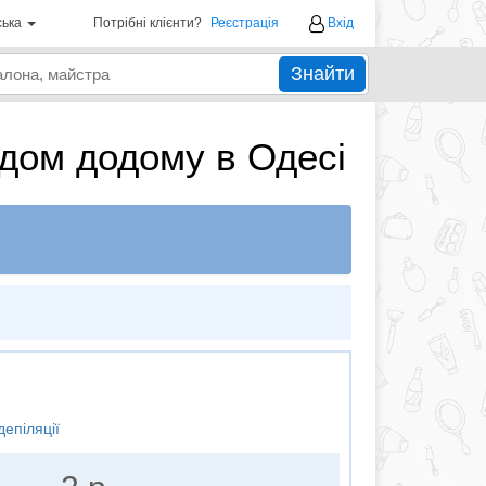
ська
Потрібні клієнти?
Реєстрація
Вхід
Знайти
їздом додому в Одесі
депіляції