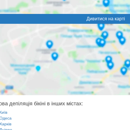
Дивитися на карті
ва депіляція бікіні в інших містах:
Київ
Одеса
Харків
Дніпро