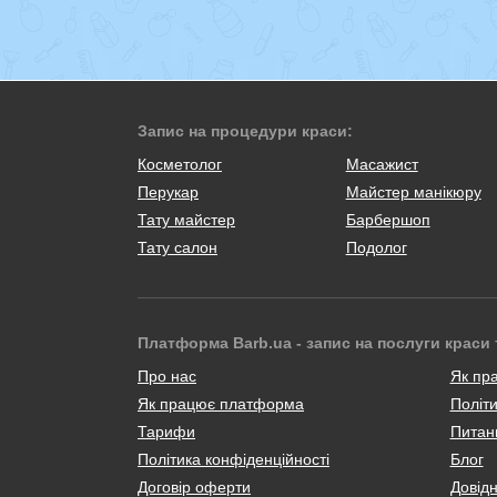
Запис на процедури краси:
Косметолог
Масажист
Перукар
Майстер манікюру
Тату майстер
Барбершоп
Тату салон
Подолог
Платформа Barb.ua - запис на послуги краси 
Про нас
Як пр
Як працює платформа
Політи
Тарифи
Питанн
Політика конфіденційності
Блог
Договір оферти
Довід