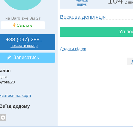
104
дзві
відгук
Воскова депіляція
на Barb вже 9м 2т
Світло є
Усі по
+38 (097) 288..
показати номер
Додати відгук
Записатись
алон
деса,
ругова,20
ивитися на карті
Виїзд додому