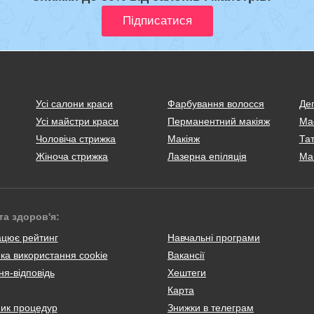
Усі салони краси
Фарбування волосся
Деп
Усі майстри краси
Перманентний макіяж
Ма
Чоловіча стрижка
Макіяж
Тат
Жіноча стрижка
Лазерна епіляція
Ма
та здоров'я:
ацює рейтинг
Навчальні програми
ка використання cookie
Вакансії
я-відповідь
Хештеги
Карта
ник процедур
Знижки в телеграм