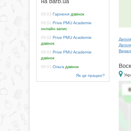
на barb.ua
09:03
Гарнюня
дзвінок
09:02
Prive PMU Academie
онлайн-запис
09:02
Prive PMU Academie
Депіля
дзвінок
Депіля
Видале
09:01
Prive PMU Academie
дзвінок
Воск
09:01
Ольга
дзвінок
Укр