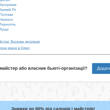
Запоріжжя
Кривий Ріг
Полтава
Черкаси
Тернопіль
Луцьк
йстри: Воскова депіляція
лони краси в Одесі
 майстер або власник бьюті-організації?
Додат
Знижки до 80% від салонів і майстрів!