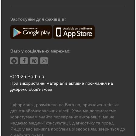
Застосунки для фахівців:
Barb у соціальних мережах:
© 2026 Barb.ua
При використанні матеріалів активне посилання на
джерело обов'язкове
Інформація, розміщена на Barb.ua, призначена тільки
для ознайомлювальних цілей. Хоча ми допомагаємо
користувачам знайти перевірених виконавців, ми не
надаємо медичні консультації, діагностику та порад.
Якщо у вас виникла проблема зі здоров'ям, зверніться до
сімейного лікаря.