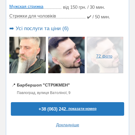
Мужская стрижка
від 150 грн. / 30 мин.
Стрижки для чоловіків
✔️ / 50 мин.
➡️ Усі послуги та ціни (6)
72 фото
📍
Барбершоп "СТРІЖМЕН"
Павлоград, вулиця Ватоліної, 9
+38 (063) 242..
показати номер
Докладніше