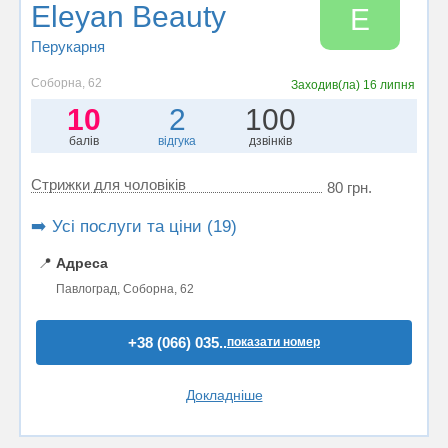
Eleyan Beauty
E
Перукарня
Соборна, 62
Заходив(ла)
16 липня
10
2
100
балів
відгука
дзвінків
Стрижки для чоловіків
80 грн.
➡️ Усі послуги та ціни (19)
📍
Адреса
Павлоград, Соборна, 62
+38 (066) 035..
показати номер
Докладніше