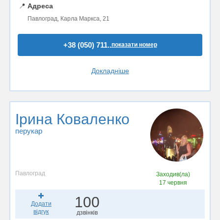
📍
Адреса
Павлоград, Карла Маркса, 21
+38 (050) 711..
показати номер
Докладніше
Ірина Коваленко
перукар
Павлоград
Заходив(ла)
17 червня
100
Додати
відгук
дзвінків