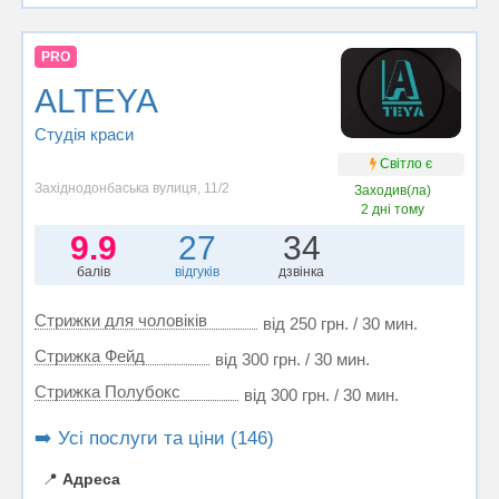
PRO
ALTEYA
Студія краси
Світло є
Західнодонбаська вулиця, 11/2
Заходив(ла)
2 дні тому
9.9
27
34
балів
відгуків
дзвінка
Стрижки для чоловіків
від 250 грн. / 30 мин.
Стрижка Фейд
від 300 грн. / 30 мин.
Стрижка Полубокс
від 300 грн. / 30 мин.
➡️ Усі послуги та ціни (146)
📍
Адреса