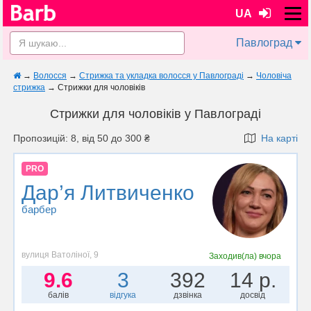
UA
Павлоград
→
Волосся
→
Стрижка та укладка волосся у Павлограді
→
Чоловіча
стрижка
→
Стрижки для чоловіків
Стрижки для чоловіків у Павлограді
Пропозицій: 8, від 50 до 300 ₴
На карті
PRO
Дар’я Литвиченко
барбер
вулиця Ватоліної, 9
Заходив(ла)
вчора
9.6
3
392
14 р.
балів
відгука
дзвінка
досвід