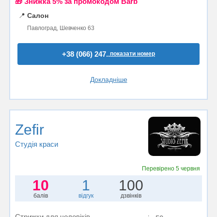
🎁 Знижка 5% за промокодом Barb
📍
Салон
Павлоград, Шевченко 63
+38 (066) 247..
показати номер
Докладніше
Zefir
Студія краси
Перевірено
5 червня
10
1
100
балів
відгук
дзвінків
Стрижки для чоловіків