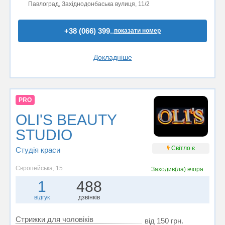
Павлоград, Західнодонбаська вулиця, 11/2
+38 (066) 399..
показати номер
Докладніше
PRO
OLI'S BEAUTY
STUDIO
Світло є
Студія краси
Європейська, 15
Заходив(ла)
вчора
1
488
відгук
дзвінків
Стрижки для чоловіків
від 150 грн.