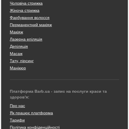
Чоловіча стрижка
Жіноча стрижка
Фарбування волосся
Перманентний макіяж
Макіяж
Лазерна епіляція
Депіляція
Масаж
Тату, пірсинг
Манікюр
Платформа Barb.ua - запис на послуги краси та
здоров'я:
Про нас
Як працює платформа
Тарифи
Політика конфіденційності