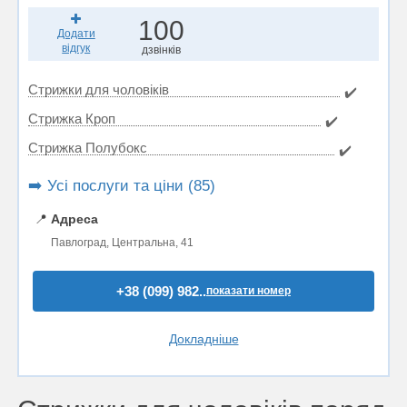
100
Додати
відгук
дзвінків
Стрижки для чоловіків
✔️
Стрижка Кроп
✔️
Стрижка Полубокс
✔️
➡️ Усі послуги та ціни (85)
📍
Адреса
Павлоград, Центральна, 41
+38 (099) 982..
показати номер
Докладніше