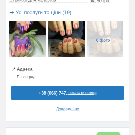
від 50 грн.
➡️ Усі послуги та ціни (19)
6 фото
📍
Адреса
Павлоград
+38 (066) 747..
показати номер
Докладніше