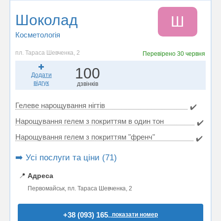
Шоколад
Ш
Косметологія
пл. Тараса Шевченка, 2
Перевірено
30 червня
100
Додати
відгук
дзвінків
Гелеве нарощування нігтів
✔️
Нарощування гелем з покриттям в один тон
✔️
Нарощування гелем з покриттям "френч"
✔️
➡️ Усі послуги та ціни (71)
📍
Адреса
Первомайськ, пл. Тараса Шевченка, 2
+38 (093) 165..
показати номер