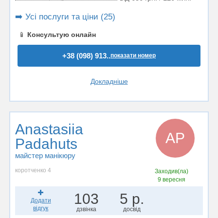
➡️ Усі послуги та ціни (25)
📱
Консультую онлайн
+38 (098) 913..
показати номер
Докладніше
Anastasiia
AP
Padahuts
майстер манікюру
коротченко 4
Заходив(ла)
9 вересня
103
5 р.
Додати
відгук
дзвінка
досвід