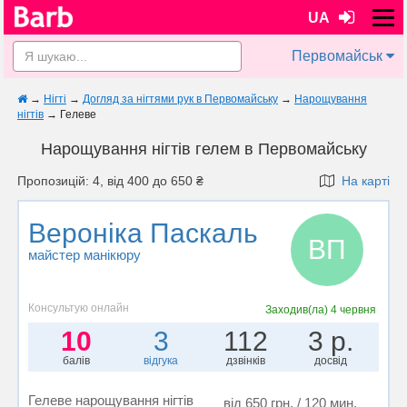
UA
Первомайськ
→
Нігті
→
Догляд за нігтями рук в Первомайську
→
Нарощування
нігтів
→
Гелеве
Нарощування нігтів гелем в Первомайську
Пропозицій: 4, від 400 до 650 ₴
На карті
Вероніка Паскаль
ВП
майстер манікюру
Консультую онлайн
Заходив(ла)
4 червня
10
3
112
3 р.
балів
відгука
дзвінків
досвід
Гелеве нарощування нігтів
від 650 грн. / 120 мин.