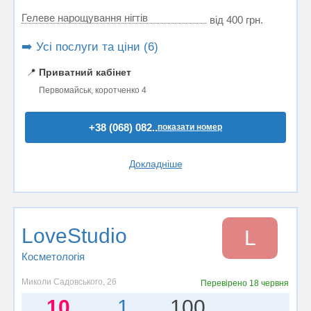
Гелеве нарощування нігтів
від 400 грн.
➡️ Усі послуги та ціни (6)
📍
Приватний кабінет
Первомайськ, коротченко 4
+38 (068) 082..
показати номер
Докладніше
LoveStudio
L
Косметологія
Миколи Садовського, 26
Перевірено
18 червня
10
1
100