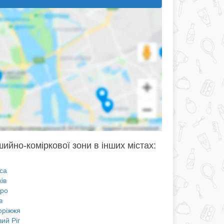
ийно-коміркової зони в інших містах:
са
ів
про
в
оріжжя
ий Ріг