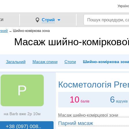
Україн
си
Стрий
чний
→
Шийно-коміркова зона
Масаж шийно-коміркової
Загальний
Масаж спини
Стопи
Шийно-коміркова зон
Косметологія
Pre
P
10
6
балів
відгуків
на Barb вже 2р 10м
Масаж шийно-комірцевої зони
Парний масаж
+38 (097) 008..