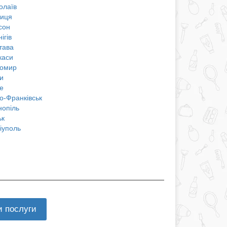
олаїв
ниця
сон
ігів
тава
каси
омир
и
е
о-Франківськ
нопіль
ьк
іуполь
и послуги