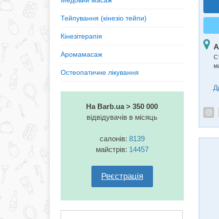
Медовий масаж
Тейпування (кінезiо тейпи)
Кінезітерапія
А
Аромамасаж
С
м
Остеопатичне лікування
Д
На Barb.ua > 350 000
відвідувачів в місяць
салонів:
8139
майстрів:
14457
Реєстрація