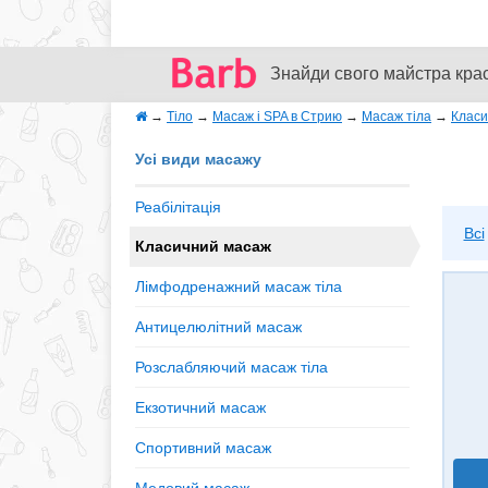
Знайди свого майстра кра
→
Тіло
→
Масаж і SPA в Стрию
→
Масаж тіла
→
Класи
Усі види масажу
Реабілітація
Всі
Класичний масаж
Лімфодренажний масаж тіла
Антицелюлітний масаж
Розслабляючий масаж тіла
Екзотичний масаж
Спортивний масаж