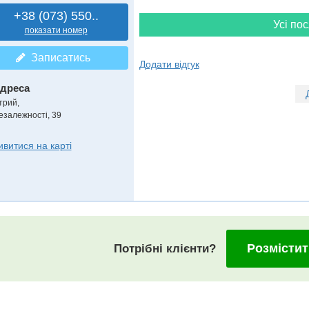
+38 (073) 550..
Усі пос
показати номер
Записатись
Додати відгук
дреса
трий
,
езалежності, 39
ивитися на карті
Розмістит
Потрібні клієнти?