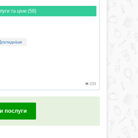
луги та ціни (58)
Докладніше
233
и послуги