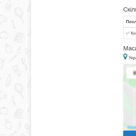
Скіл
Посл
✅ Ко
Маса
Укра