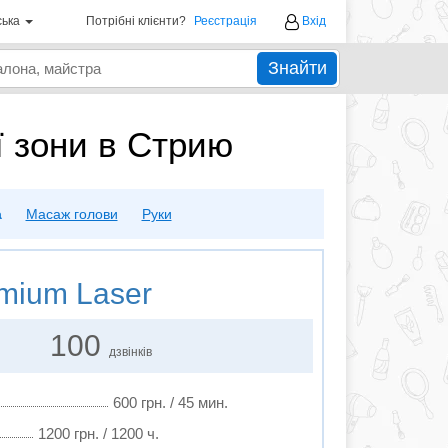
ська
Потрібні клієнти?
Реєстрація
Вхід
Знайти
 зони в Стрию
а
Масаж голови
Руки
mium Laser
100
дзвінків
600 грн. / 45 мин.
1200 грн. / 1200 ч.