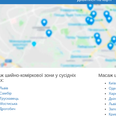
ж шийно-коміркової зони у сусідніх
Масаж ш
х:
Київ
Львів
Оде
Самбір
Харк
Трускавець
Дні
Мостиська
Льві
Дрогобич
Зап
Крив