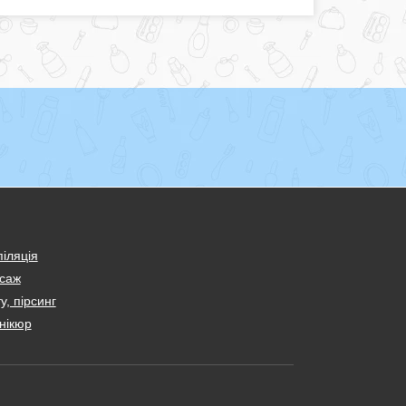
іляція
саж
у, пірсинг
нікюр