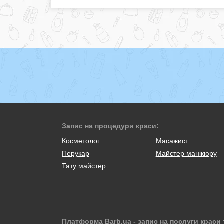
Запис на процедури краси:
Косметолог
Масажист
Перукар
Майстер манікюру
Тату майстер
Платформа Barb.ua - запис на послуги краси 