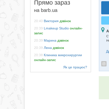
Прямо зараз
на barb.ua
20:40
Виктория
дзвінок
20:39
Lmakeup Studio
онлайн-
А
запис
С
20:39
Марина
дзвінок
Н
20:39
Лена
дзвінок
Д
20:38
Клиника микрохирургии
онлайн-запис