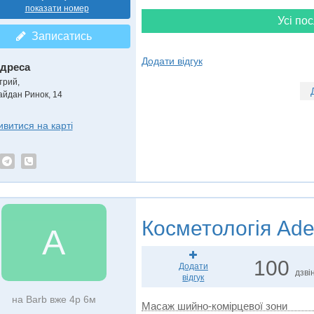
показати номер
Усі пос
Записатись
Додати відгук
дреса
трий
,
айдан Ринок, 14
ивитися на карті
Косметологія
Ade
A
100
Додати
дзвін
відгук
на Barb вже 4р 6м
Масаж шийно-комірцевої зони