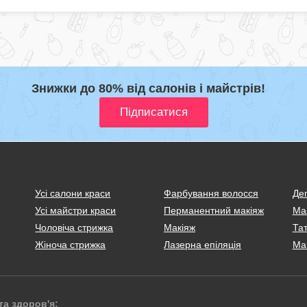
Знижки до 80% від салонів і майстрів!
Усі салони краси
Фарбування волосся
Деп
Усі майстри краси
Перманентний макіяж
Ма
Чоловіча стрижка
Макіяж
Тат
Жіноча стрижка
Лазерна епіляція
Ма
та здоров'я: