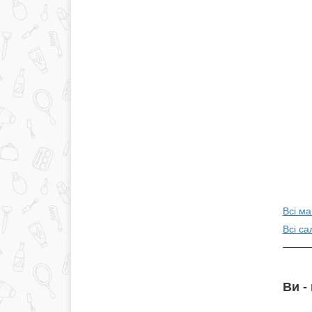
Всі м
Всі са
Ви -