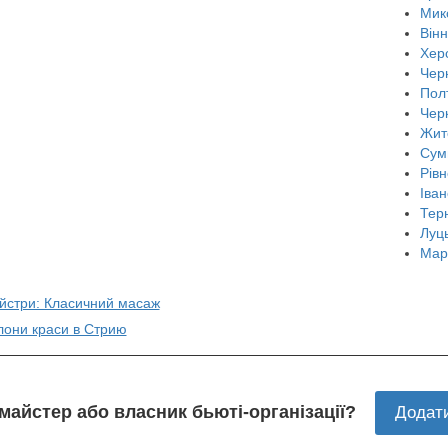
Мик
Він
Хер
Черн
Пол
Чер
Жит
Сум
Рівн
Іван
Тер
Луц
Мар
айстри: Класичний масаж
лони краси в Стрию
 майстер або власник бьюті-організації?
Додат