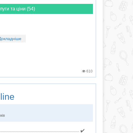
луги та ціни (54)
Докладніше
610
line
ків
✔️