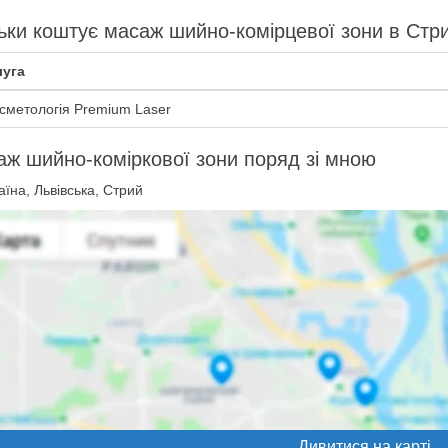
ьки коштує масаж шийно-комірцевої зони в Стр
уга
сметологія Premium Laser
ж шийно-коміркової зони поряд зі мною
їна, Львівська, Стрий
Дивитися на карті