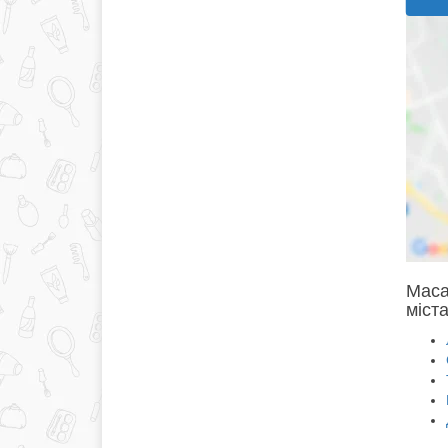
Маса
міста