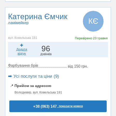
Катерина Ємчик
КЄ
ламімейкер
вул. Ковельська 181
Перевірено
23 травня
96
Додати
відгук
дзвінків
Фарбування брів
від 150 грн.
➡️ Усі послуги та ціни (9)
📍
Прийом за адресою
Володимир, вул. Ковельська 181
+38 (063) 147..
показати номер