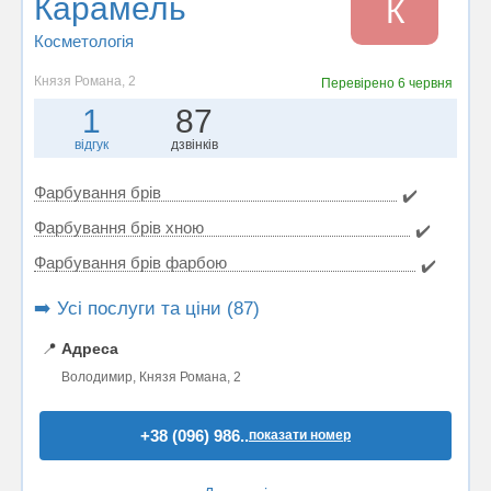
Карамель
К
Косметологія
Князя Романа, 2
Перевірено
6 червня
1
87
відгук
дзвінків
Фарбування брів
✔️
Фарбування брів хною
✔️
Фарбування брів фарбою
✔️
➡️ Усі послуги та ціни (87)
📍
Адреса
Володимир, Князя Романа, 2
+38 (096) 986..
показати номер