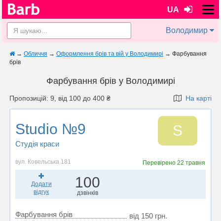
UA
Володимир
→
Обличчя
→
Оформлення брів та вій у Володимирі
→
Фарбування
брів
Фарбування брів у Володимирі
Пропозицій: 9, від 100 до 400 ₴
На карті
Studio №9
S
Студія краси
вул. Ковельська 181
Перевірено
22 травня
100
Додати
відгук
дзвінків
Фарбування брів
від 150 грн.