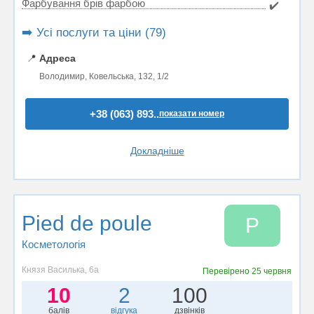
Фарбування брів фарбою
✔️
➡️ Усі послуги та ціни (79)
📍
Адреса
Володимир, Ковельська, 132, 1/2
+38 (063) 893..
показати номер
Докладніше
Pied de poule
P
Косметологія
Князя Василька, 6а
Перевірено
25 червня
10
2
100
балів
відгука
дзвінків