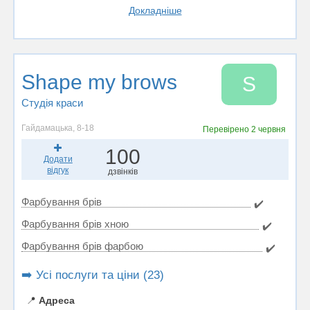
Докладніше
Shape my brows
S
Студія краси
Гайдамацька, 8-18
Перевірено
2 червня
100
Додати
відгук
дзвінків
Фарбування брів
✔️
Фарбування брів хною
✔️
Фарбування брів фарбою
✔️
➡️ Усі послуги та ціни (23)
📍
Адреса