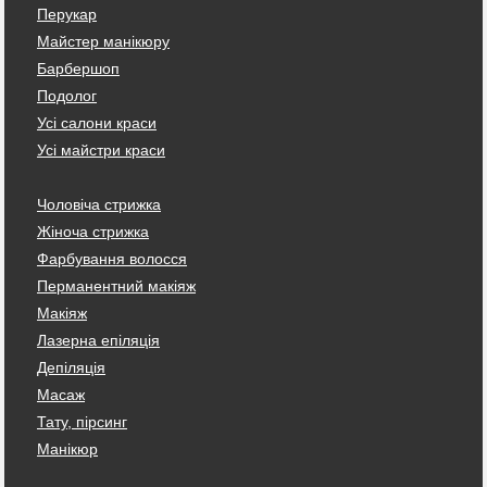
Перукар
Майстер манікюру
Барбершоп
Подолог
Усі салони краси
Усі майстри краси
Чоловіча стрижка
Жіноча стрижка
Фарбування волосся
Перманентний макіяж
Макіяж
Лазерна епіляція
Депіляція
Масаж
Тату, пірсинг
Манікюр