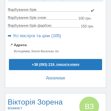
Фарбування брів
✔️
Фарбування брів хною
100 грн.
Фарбування брів фарбою
150 грн.
➡️ Усі послуги та ціни (105)
📍
Адреса
Володимир, Князя Василька, 6а
+38 (093) 219..
показати номер
Докладніше
Вікторія Зорена
ВЗ
візажист