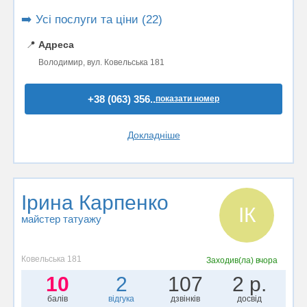
➡️ Усі послуги та ціни (22)
📍
Адреса
Володимир, вул. Ковельська 181
+38 (063) 356..
показати номер
Докладніше
Ірина Карпенко
ІК
майстер татуажу
Ковельська 181
Заходив(ла)
вчора
10
2
107
2 р.
балів
відгука
дзвінків
досвід