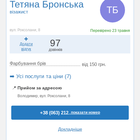
Тетяна Бронська
ТБ
візажист
вул. Роксолани, 8
Перевірено
23 травня
97
Додати
відгук
дзвінків
Фарбування брів
від 150 грн.
➡️ Усі послуги та ціни (7)
📍
Прийом за адресою
Володимир, вул. Роксолани, 8
+38 (063) 212..
показати номер
Докладніше