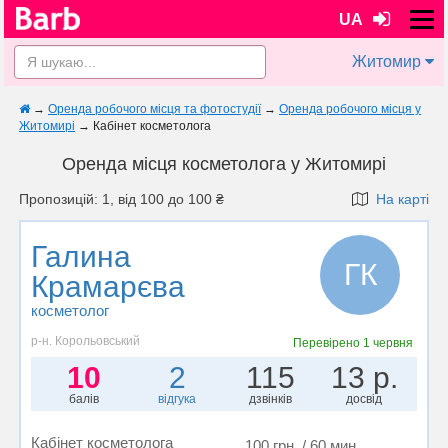
UA
Житомир
→
Оренда робочого місця та фотостудії
→
Оренда робочого місця у
Житомирі
→
Кабінет косметолога
Оренда місця косметолога у Житомирі
Пропозицій: 1, від 100 до 100 ₴
На карті
Галина
ГК
Крамарєва
косметолог
р-н. Корольовський
Перевірено
1 червня
10
2
115
13 р.
балів
відгука
дзвінків
досвід
Кабінет косметолога
100 грн. / 60 мин.