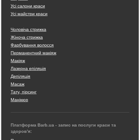
Усі салони краси
Усі майстри краси
Чоловіча стрижка
Жіноча стрижка
Фарбування волосся
Перманентний макіяж
Макіяж
Лазерна епіляція
Депіляція
Масаж
Тату, пірсинг
Манікюр
Платформа Barb.ua - запис на послуги краси та
здоров'я: