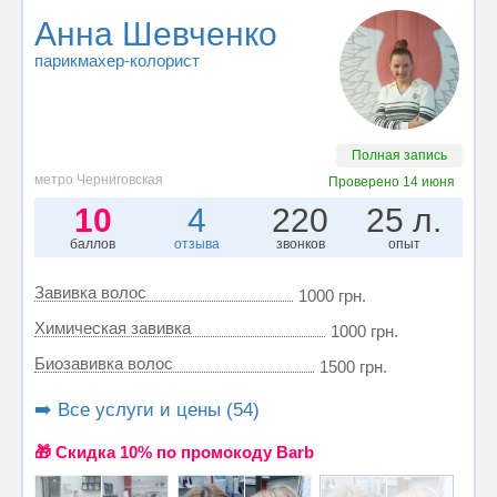
Анна Шевченко
парикмахер-колорист
Полная запись
метро Черниговская
Проверено
14 июня
10
4
220
25 л.
баллов
отзыва
звонков
опыт
Завивка волос
1000 грн.
Химическая завивка
1000 грн.
Биозавивка волос
1500 грн.
➡️ Все услуги и цены (54)
🎁 Cкидка 10% по промокоду Barb