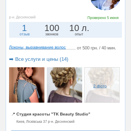
р-н. Деснянский
Проверено
5 июня
1
100
10 л.
отзыв
звонков
опыт
Локоны, выравнивание волос
от 500 грн. / 40 мин.
➡️ Все услуги и цены (14)
2 фото
📍
Студия красоты "TK Beauty Studio"
Киев, Лісківська 37 р-н. Деснянский