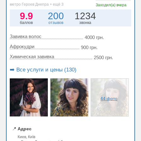
метро Героев Днепра + ещё 3
Заходил(а)
вчера
9.9
200
1234
баллов
отзывов
звонка
Завивка волос
4000 грн.
Афрокудри
900 грн.
Химическая завивка
2500 грн.
➡️ Все услуги и цены (130)
44 фото
📍
Адрес
Киев, Київ