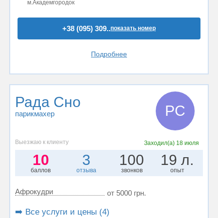
м.Академгородок
+38 (095) 309..
показать номер
Подробнее
Рада Сно
РС
парикмахер
Выезжаю к клиенту
Заходил(а)
18 июля
10
3
100
19 л.
баллов
отзыва
звонков
опыт
Афрокудри
от 5000 грн.
➡️ Все услуги и цены (4)