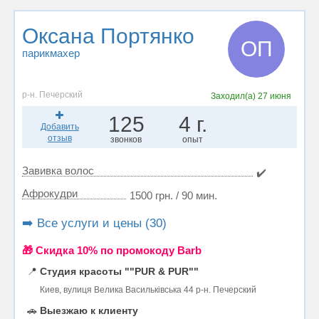
Оксана Портянко
ОП
парикмахер
р-н. Печерский
Заходил(а)
27 июня
125
4 г.
Добавить
отзыв
звонков
опыт
Завивка волос
✔️
Афрокудри
1500 грн. / 90 мин.
➡️ Все услуги и цены (30)
🎁 Cкидка 10% по промокоду Barb
📍
Студия красоты ""PUR & PUR""
Киев, вулиця Велика Васильківська 44 р-н. Печерский
🚗
Выезжаю к клиенту