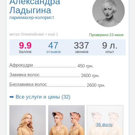
Александра
Ладыгина
парикмахер-колорист
метро Олимпийская + ещё 1
Проверено
23 июня
9.9
47
337
9 л.
баллов
отзывов
звонков
опыт
Афрокудри
450 грн.
Завивка волос
2600 грн.
Биозавивка волос
2600 грн.
➡️ Все услуги и цены (32)
36 фото