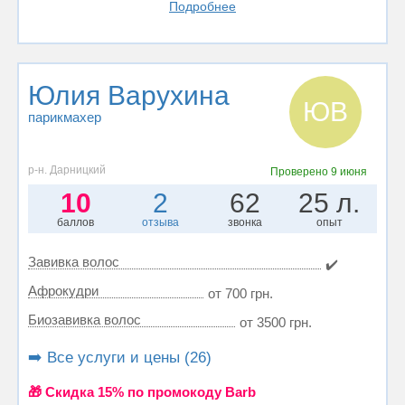
Подробнее
Юлия Варухина
ЮВ
парикмахер
р-н. Дарницкий
Проверено
9 июня
10
2
62
25 л.
баллов
отзыва
звонка
опыт
Завивка волос
✔️
Афрокудри
от 700 грн.
Биозавивка волос
от 3500 грн.
➡️ Все услуги и цены (26)
🎁 Cкидка 15% по промокоду Barb