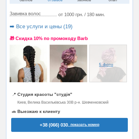
баллов
отзывов
звонков
опыт
Завивка волос
от 1000 грн. / 180 мин.
➡️ Все услуги и цены (19)
🎁 Cкидка 10% по промокоду Barb
5 фото
📍
Студия красоты "студія"
Киев, Велика Васильківська 30В р-н. Шевченковский
🚗
Выезжаю к клиенту
+38 (066) 030..
показать номер