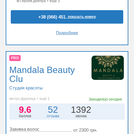
м.Героев Днепра + ещё 3
+38 (066) 451..
показать номер
Подробнее
PRO
Mandala Beauty
Clu
Студия красоты
метро Дарница + ещё 1
Заходил(а)
сегодня
9.6
52
1392
баллов
отзыва
звонка
Завивка волос
от 2300 грн.