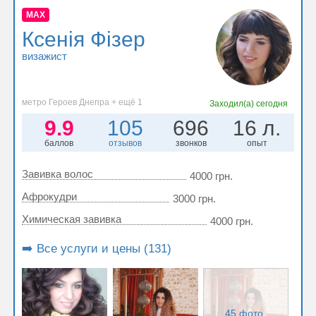
MAX
Ксенія Фізер
визажист
метро Героев Днепра + ещё 1
Заходил(а)
сегодня
9.9
105
696
16 л.
баллов
отзывов
звонков
опыт
Завивка волос
4000 грн.
Афрокудри
3000 грн.
Химическая завивка
4000 грн.
➡️ Все услуги и цены (131)
45 фото