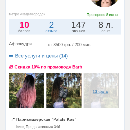
метро Академгородок
Проверено
8 июня
10
2
147
8 л.
баллов
отзыва
звонков
опыт
Афрокудри
от 3500 грн. / 200 мин.
➡️ Все услуги и цены (14)
🎁 Cкидка 10% по промокоду Barb
13 фото
📍
Парикмахерская "Palats Kos"
Киев, Предславинська 34б