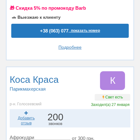
🎁 Cкидка 5% по промокоду Barb
🚗
Выезжаю к клиенту
+38 (063) 077..
показать номер
Подробнее
Коса Краса
К
Парикмахерская
Свет есть
р-н. Голосеевский
Заходил(а)
27 января
200
Добавить
отзыв
звонков
Афрокудри
от 300 грн.