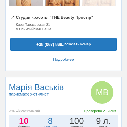
📍
Студия красоты "THE Beauty Простір"
Киев, Тарасовская 21
м.Олимпийская + ещё 1
+38 (067) 868..
показать номер
Подробнее
Марія Васьків
МВ
парикмахер-стилист
р-н. Шевченковский
Проверено
21 июня
10
8
100
9 л.