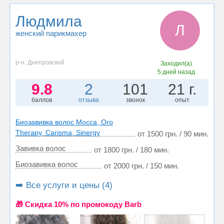
Людмила
Л
женский парикмахер
р-н. Днепровский
Заходил(а)
5 дней назад
9.8
2
101
21 г.
баллов
отзыва
звонок
опыт
Биозавивка волос Мосса, Oro
Therapy, Carisma, Sinergy
от 1500 грн. / 90 мин.
Завивка волос
от 1800 грн. / 180 мин.
Биозавивка волос
от 2000 грн. / 150 мин.
➡️ Все услуги и цены (4)
🎁 Cкидка 10% по промокоду Barb