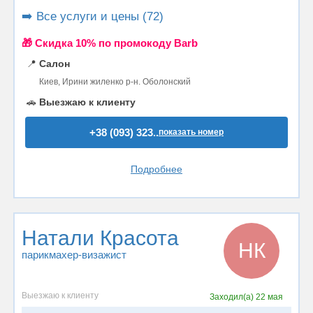
➡️ Все услуги и цены (72)
🎁 Cкидка 10% по промокоду Barb
📍
Салон
Киев, Ирини жиленко р-н. Оболонский
🚗
Выезжаю к клиенту
+38 (093) 323..
показать номер
Подробнее
Натали Красота
НК
парикмахер-визажист
Выезжаю к клиенту
Заходил(а)
22 мая