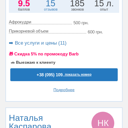
9.5
15
185
15 л.
баллов
отзывов
звонков
опыт
Афрокудри
500 грн.
Прикорневой объем
600 грн.
➡️ Все услуги и цены (11)
🎁 Cкидка 5% по промокоду Barb
🚗
Выезжаю к клиенту
+38 (095) 109..
показать номер
Подробнее
Наталья
НК
Каспарова