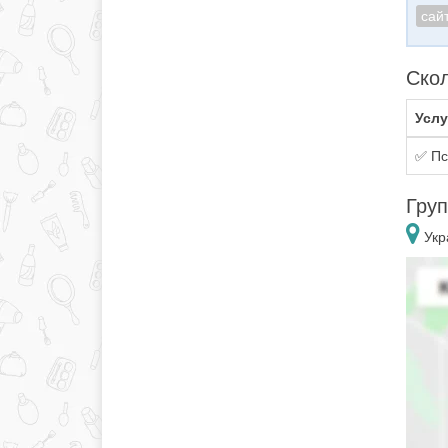
сай
Скол
Услу
✅ Пс
Груп
Укра