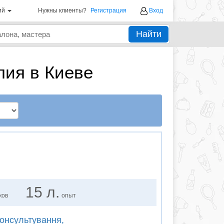
ий
Нужны клиенты?
Регистрация
Вход
Найти
пия в Киеве
15 л.
ков
опыт
консультування,