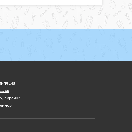
пиляция
ссаж
у, пирсинг
никюр