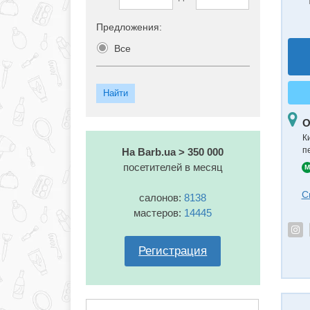
Предложения:
Все
О
К
п
На Barb.ua > 350 000
посетителей в месяц
M
С
салонов:
8138
мастеров:
14445
Регистрация