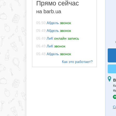
Прямо сейчас
на barb.ua
05:50
Абдель
звонок
05:49
Абдель
звонок
05:49
ЛиК
онлайн запись
05:49
ЛиК
звонок
05:48
Абдель
звонок
В
К
в
M
С