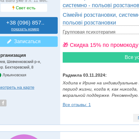
на Barb уже 5 л. 11 мес.
системно - польові розстано
Свет есть
Сімейні розстановки, системн
+38 (096) 857..
польові розстановки
показать номер
Групповая психотерапия
Записаться
🎁 Cкидка 15% по промокоду
рганизация
Все ус
иев, Шевченковский р-н,
ер. Бехтеревский, 8
Радмила 03.11.2024:
Лукьяновская
Ходила к Ирине на индивидуальные
мотреть на карте
период жизни, когда я, как никогда
моральной поддержке. Рекомендую...
Все отзывы: 1