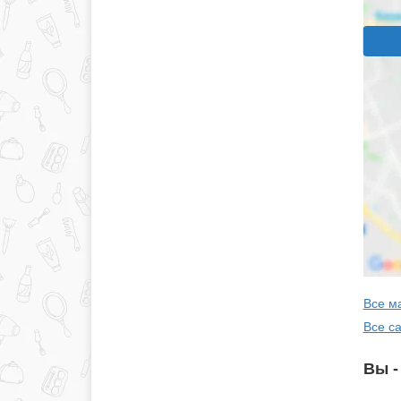
Все ма
Все с
Вы -