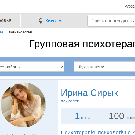
Русск
ровья
Киев
ве
→
Лукьяновская
Групповая психотера
Ирина Сирык
психолог
1
100
отзыв
звон
Психотерапія, психологічне 