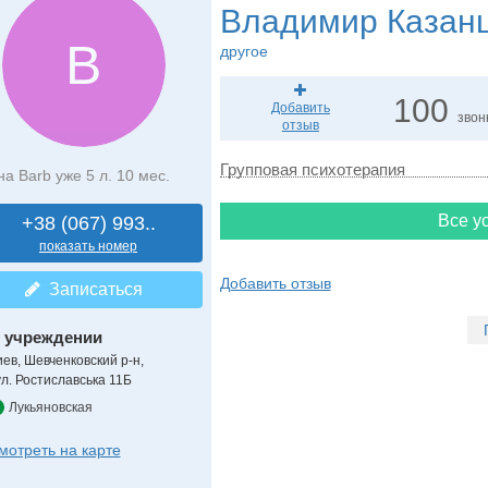
Владимир Казан
В
другое
100
Добавить
звон
отзыв
Групповая психотерапия
на Barb уже 5 л. 10 мес.
Все ус
+38 (067) 993..
показать номер
Добавить отзыв
Записаться
 учреждении
иев, Шевченковский р-н,
ул. Ростиславська 11Б
Лукьяновская
мотреть на карте