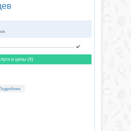
цев
ков
✔️
луги и цены (4)
Подробнее