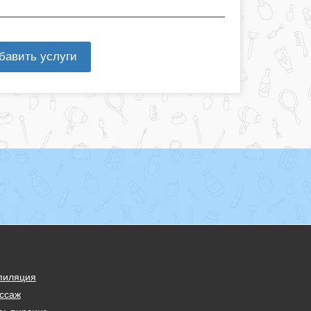
бавить услуги
пиляция
ссаж