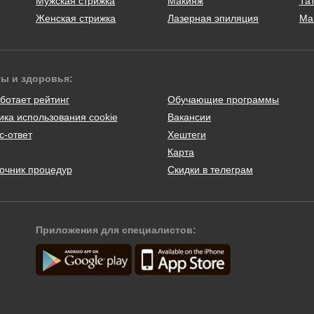
Мужская стрижка
Макияж
Тат
Женская стрижка
Лазерная эпиляция
Ма
ты и здоровья:
ботает рейтинг
Обучающие программы
ика использования cookie
Вакансии
с-ответ
Хештеги
Карта
очник процедур
Скидки в телеграм
Приложения для специалистов: