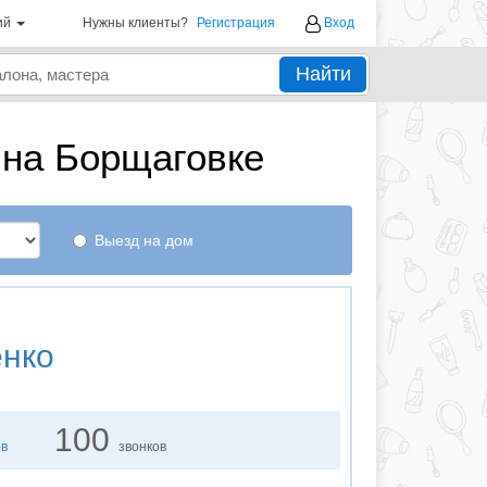
ий
Нужны клиенты?
Регистрация
Вход
Найти
 на Борщаговке
Выезд на дом
енко
100
ов
звонков