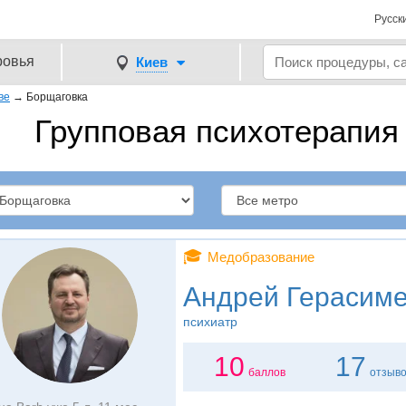
Русск
ровья
Киев
ве
→
Борщаговка
Групповая психотерапия
🎓
Медобразование
Андрей Герасим
психиатр
10
17
баллов
отзыв