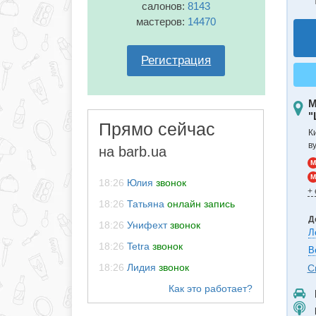
салонов:
8143
мастеров:
14470
Регистрация
М
"
Прямо сейчас
К
в
на barb.ua
M
M
18:26
Юлия
звонок
+
18:26
Татьяна
онлайн запись
Д
18:26
Унифехт
звонок
Л
18:26
Tetra
звонок
В
18:26
Лидия
звонок
С