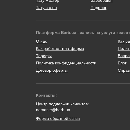
Тату мастер
Барбершоп
Тату салон
Подолог
Платформа Barb.ua - запись на услуги красо
О нас
Как ра
Как работает платформа
Полит
Тарифы
Вопро
Политика конфиденциальности
Блог
Договор оферты
Справ
Контакты:
Центр поддержки клиентов:
namaste@barb.ua
Форма обратной связи