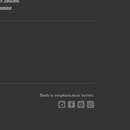
у, пирсинг
никюр
Barb в социальных сетях: