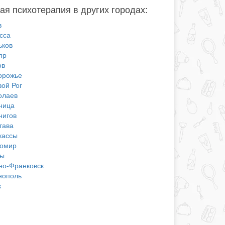
ая психотерапия в других городах:
в
сса
ьков
пр
ов
орожье
вой Рог
олаев
ница
нигов
тава
кассы
омир
ы
но-Франковск
нополь
к