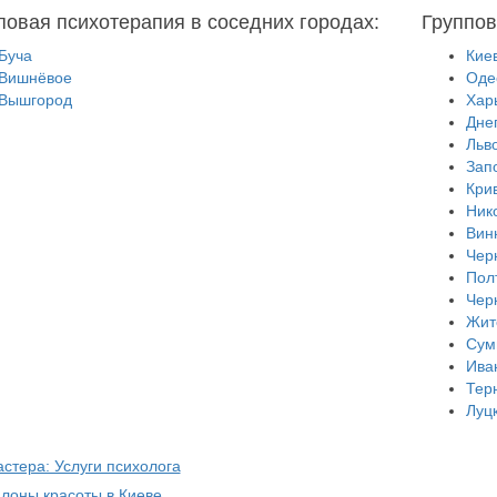
повая психотерапия в соседних городах:
Группов
Буча
Кие
Вишнёвое
Оде
Вышгород
Хар
Дне
Льв
Зап
Кри
Ник
Вин
Чер
Пол
Чер
Жит
Сум
Ива
Тер
Луц
стера: Услуги психолога
алоны красоты в Киеве