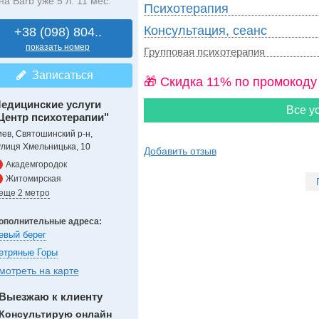
на Barb уже 5 л. 11 мес.
Психотерапия
Консультация, сеанс
+38 (098) 804..
показать номер
Групповая психотерапия
Записаться
🎁 Cкидка 11% по промокоду
едицинские услуги
Все ус
Центр психотерапии"
иев, Святошинский р-н,
улиця Хмельницька, 10
Добавить отзыв
Академгородок
Житомирская
 еще 2 метро
ополнительные адреса:
евый берег
етряные Горы
мотреть на карте
Выезжаю к клиенту
Консультирую онлайн