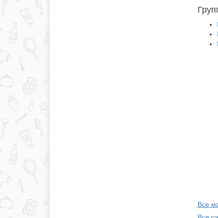
Груп
Все ма
Все с