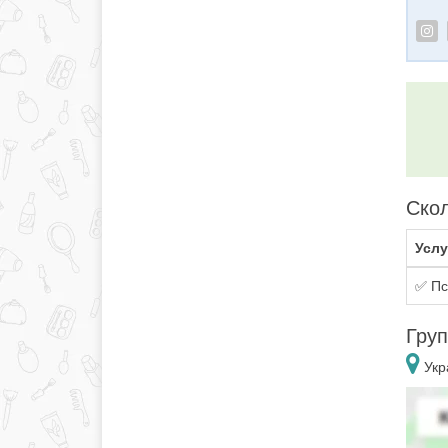
Скол
Услу
✅ Пс
Груп
Укр