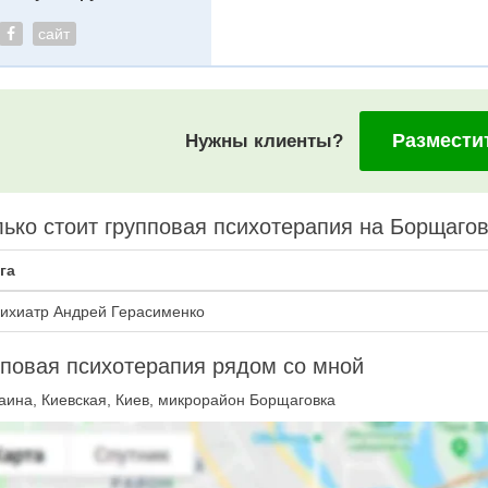
сайт
Размести
Нужны клиенты?
ько стоит групповая психотерапия на Борщаго
га
ихиатр Андрей Герасименко
повая психотерапия рядом со мной
аина, Киевская, Киев, микрорайон Борщаговка