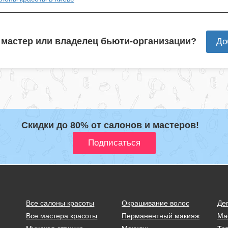
 мастер или владелец бьюти-организации?
До
Скидки до 80% от салонов и мастеров!
Все салоны красоты
Окрашивание волос
Де
Все мастера красоты
Перманентный макияж
Ма