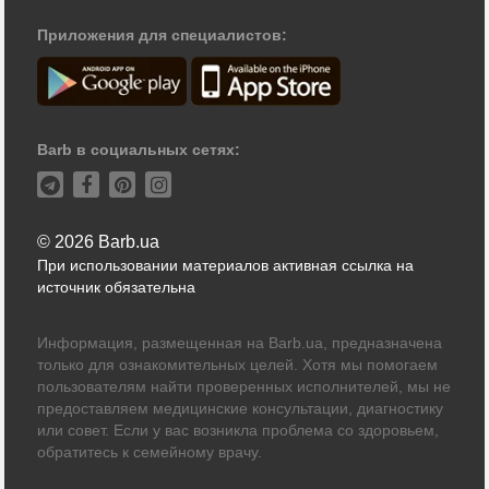
Приложения для специалистов:
Barb в социальных сетях:
© 2026 Barb.ua
При использовании материалов активная ссылка на
источник обязательна
Информация, размещенная на Barb.ua, предназначена
только для ознакомительных целей. Хотя мы помогаем
пользователям найти проверенных исполнителей, мы не
предоставляем медицинские консультации, диагностику
или совет. Если у вас возникла проблема со здоровьем,
обратитесь к семейному врачу.