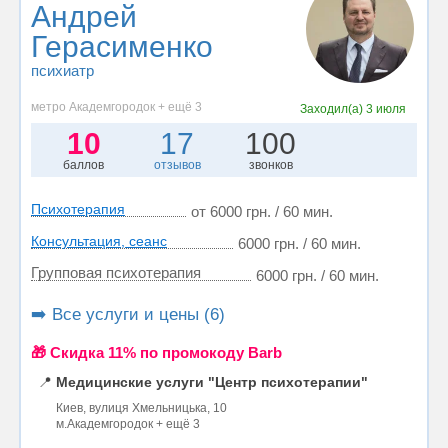
Андрей
Герасименко
психиатр
метро Академгородок + ещё 3
Заходил(а)
3 июля
10
17
100
баллов
отзывов
звонков
Психотерапия
от 6000 грн. / 60 мин.
Консультация, сеанс
6000 грн. / 60 мин.
Групповая психотерапия
6000 грн. / 60 мин.
➡️ Все услуги и цены (6)
🎁 Cкидка 11% по промокоду Barb
📍
Медицинские услуги "Центр психотерапии"
Киев, вулиця Хмельницька, 10
м.Академгородок + ещё 3