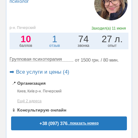
психолог
р-н. Печерский
Заходил(а)
11 июня
10
1
74
27 л.
баллов
отзыв
звонка
опыт
Групповая психотерапия
от 1500 грн. / 80 мин.
➡️ Все услуги и цены (4)
📍
Организация
Киев, Київ р-н. Печерский
Ещё 2 адреса
📱
Консультирую онлайн
+38 (097) 376..
показать номер