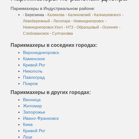
Парикмахеры в Индустриальном районе:
- Березинка
-
Калинова
-
Калиновский
-
Калнишевского
-
Левобережный
-
Лесопарк
-
Нижнеднепровск
-
Нижнеднепровск-Узел
-
НТЗ
-
Образцовый
-
Осенняя
-
Слобожанское
-
Султановка
Парикмахеры в соседних городах:
Верхнеднепровск
Каменское
Кривой Рог
Никополь
Павлоград
Покров
Парикмахеры в других городах:
Винница
Житомир
Запорожье
Ивано-Франковск
Киев
Кривой Рог
Луцк