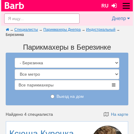
RU
Днепр
→
Специалисты
→
Парикмахеры Днепра
→
Индустриальный
→
Березинка
Парикмахеры в Березинке
Все парикмахеры
Выезд на дом
Найдено 4 специалиста
На карте
Ксюша Курочка