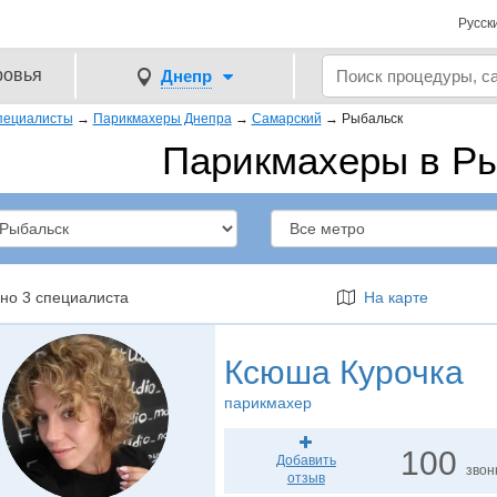
Русск
ровья
Днепр
пециалисты
→
Парикмахеры Днепра
→
Самарский
→
Рыбальск
Парикмахеры в Р
но 3 специалиста
На карте
Ксюша Курочка
парикмахер
100
Добавить
звон
отзыв