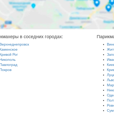
кмахеры в соседних городах:
Парикма
Верхнеднепровск
Вин
Каменское
Жит
Кривой Рог
Зап
Никополь
Ива
Павлоград
Кие
Покров
Кри
Луц
Льв
Мар
Ник
Оде
Пол
Ров
Сум