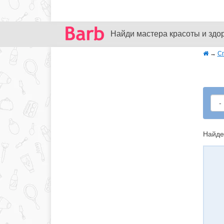
Найди мастера красоты и здо
→
С
Найде