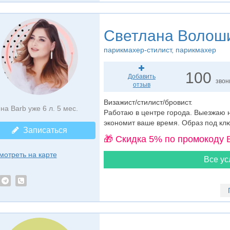
Светлана Волош
парикмахер-стилист
, парикмахер
100
Добавить
звон
отзыв
Визажист/стилист/бровист.
на Barb уже 6 л. 5 мес.
Работаю в центре города. Выезжаю на
экономит ваше время. Образ под клю
Записаться
🎁 Cкидка 5% по промокоду 
мотреть на карте
Все ус