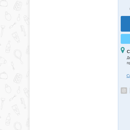
С
Д
п
С