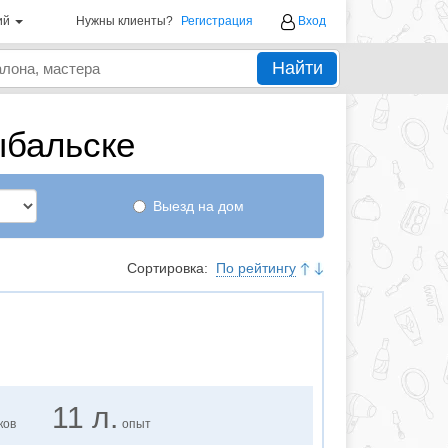
ий
Нужны клиенты?
Регистрация
Вход
Найти
ыбальске
Выезд на дом
Сортировка:
По рейтингу
11 л.
ков
опыт