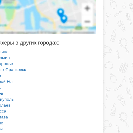
херы в других городах:
ница
омир
орожье
но-Франковск
в
вой Рог
к
ов
иуполь
олаев
сса
тава
но
ы