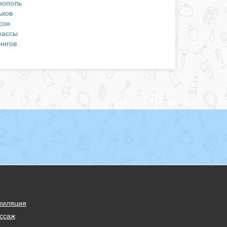
нополь
ьков
сон
кассы
нигов
пиляция
ссаж