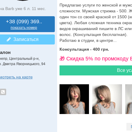
Предлагаю услуги по женской и муж
на Barb уже 6 л. 11 мес.
сложности. Мужская стрижка - 500. Ж
один тон со своей краской от 1500 (
+38 (099) 369..
цвета). Любая сложная техника окра
показать номер
видов окрашиваний пишите в ЛС или 
волос. (Консультация бесплатная).
Записаться
Работаю в студии, в центре...
Консультация - 400 грн.
алон
🎁 Cкидка 5% по промокоду 
непр, Центральный р-н,
р. Дмитра Яворницького, 94
Все ус
мотреть на карте