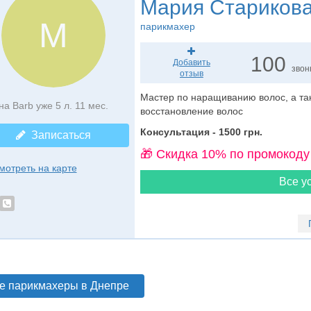
Мария Стариков
М
парикмахер
100
Добавить
звон
отзыв
Мастер по наращиванию волос, а та
на Barb уже 5 л. 11 мес.
восстановление волос
Консультация - 1500 грн.
Записаться
🎁 Cкидка 10% по промокоду
мотреть на карте
Все ус
е парикмахеры в Днепре