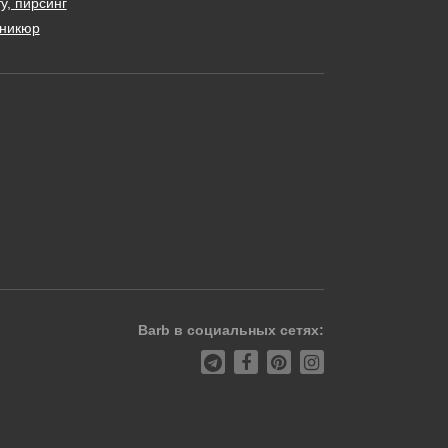
у, пирсинг
никюр
Barb в социальных сетях: