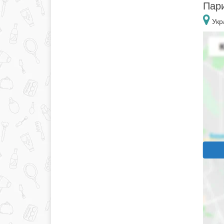
Пари
Укр