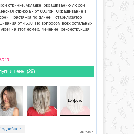
ской стрижке, укладке, окрашиванию любой
енская стрижка - от 800грн. Окрашивание в
корни + растяжка по длине + стабилизатор
шивания от 4500. По вопросом всех остальных
viber на этот номер. Лечение, реконструкция
Barb
луги и цены (29)
15 фото
Подробнее
2497