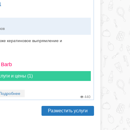
а
ков
кже кератиновое выпрямление и
 Barb
луги и цены (1)
Подробнее
440
Разместить услуги