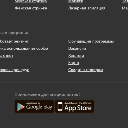
Мужская стрижка
Макияж
Тат
Женская стрижка
Лазерная эпиляция
Ма
ты и здоровья:
ботает рейтинг
Обучающие программы
ика использования cookie
Вакансии
с-ответ
Хештеги
Карта
очник процедур
Скидки в телеграм
Приложения для специалистов: