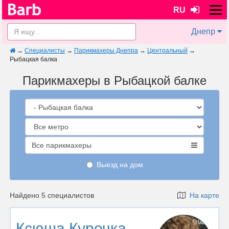
RU
Днепр
→
Специалисты
→
Парикмахеры Днепра
→
Центральный
→
Рыбацкая балка
Парикмахеры в Рыбацкой балке
Все парикмахеры
Выезд на дом
Найдено 5 специалистов
На карте
Ксюша Курочка