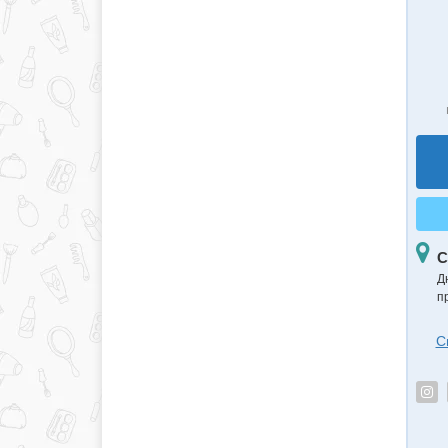
С
Д
п
С