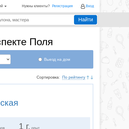
ий
Нужны клиенты?
Регистрация
Вход
Найти
пекте Поля
Выезд на дом
Сортировка:
По рейтингу
ская
1 г.
ков
опыт