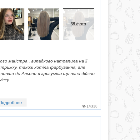
38 фото
вого майстра , випадково натрапила на її
 стрижку, також хотіла фарбування, але
пивши до Альони я зрозуміла що вона дійсно
іску...
Подробнее
14338