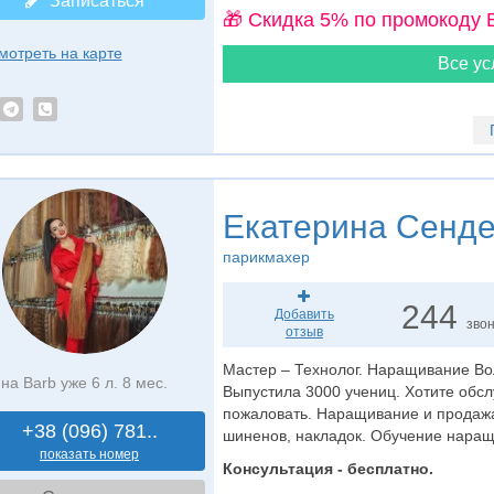
Записаться
🎁 Cкидка 5% по промокоду 
мотреть на карте
Все ус
Екатерина Сенде
парикмахер
244
Добавить
зво
отзыв
Мастер – Технолог. Наращивание Во
на Barb уже 6 л. 8 мес.
Выпустила 3000 учениц. Хотите обс
пожаловать. Наращивание и продажа 
+38 (096) 781..
шиненов, накладок. Обучение наращ
показать номер
Консультация - бесплатно.