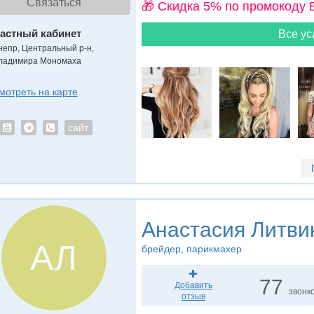
Связаться
🎁 Cкидка 5% по промокоду 
астный кабинет
Все ус
непр, Центральный р-н,
ладимира Мономаха
мотреть на карте
сайт
Анастасия Литви
АЛ
брейдер
, парикмахер
77
Добавить
звонк
отзыв