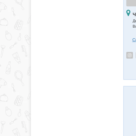
Ч
Д
В
С