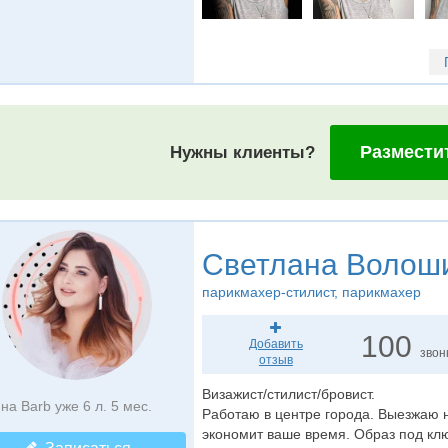
Размести
Нужны клиенты?
Светлана Волош
парикмахер-стилист
, парикмахер
100
Добавить
звон
отзыв
Визажист/стилист/бровист.
на Barb уже 6 л. 5 мес.
Работаю в центре города. Выезжаю на
экономит ваше время. Образ под клю