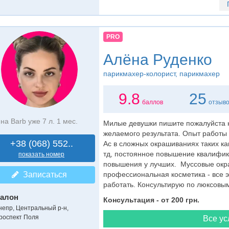
PRO
Алёна Руденко
парикмахер-колорист
, парикмахер
9.8
25
баллов
отзыв
на Barb уже 7 л. 1 мес.
Милые девушки пишите пожалуйста н
желаемого результата. Опыт работы
+38 (068) 552..
Ас в сложных окрашиваниях таких ка
тд, постоянное повышение квалифика
показать номер
повышения у лучших. Муссовые окр
Записаться
профессиональная косметика - все эт
работать. Консультирую по люксовым 
алон
Консультация - от 200 грн.
непр, Центральный р-н,
роспект Поля
Все ус