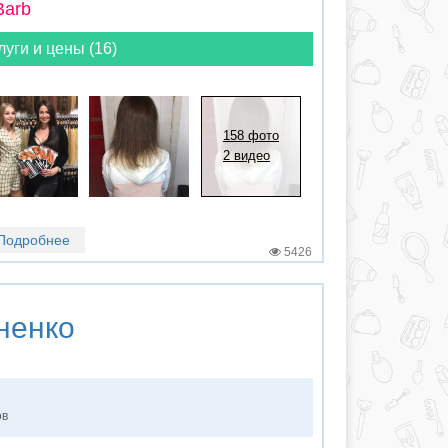
Barb
луги и цены (16)
158 фото
2 видео
Подробнее
5426
ненко
ов