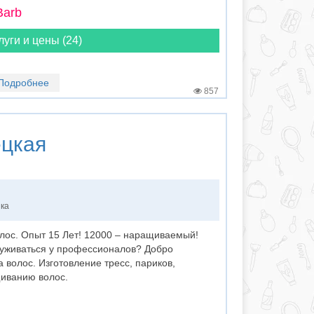
Barb
луги и цены (24)
Подробнее
857
цкая
нка
лос. Опыт 15 Лет! 12000 – наращиваемый!
луживаться у профессионалов? Добро
волос. Изготовление тресс, париков,
иванию волос.