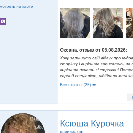
мотреть на карте
Оксана, отзыв от 05.08.2026:
Хочу залишити свій відгук про чудо
сторінку і вирішила записатись на
вирішила почати зі стрижки! Потра
гарний спеціаліст, підібрала мені зач
Все отзывы (25) ➡️
Ксюша Курочка
парикмахер