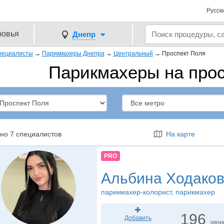
Русск
ровья
Днепр
пециалисты
→
Парикмахеры Днепра
→
Центральный
→
Проспект Поля
Парикмахеры на прос
но 7 специалистов
На карте
PRO
Альбина Ходаков
парикмахер-колорист
, парикмахер
196
Добавить
звон