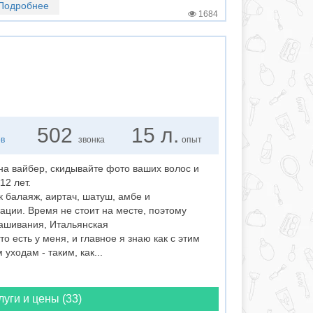
Подробнее
1684
502
15 л.
ов
звонка
опыт
а вайбер, скидывайте фото ваших волос и
 12 лет.
к балаяж, аиртач, шатуш, амбе и
ции. Время не стоит на месте, поэтому
ашивания, Итальянская
о есть у меня, и главное я знаю как с этим
уходам - таким, как...
луги и цены (33)