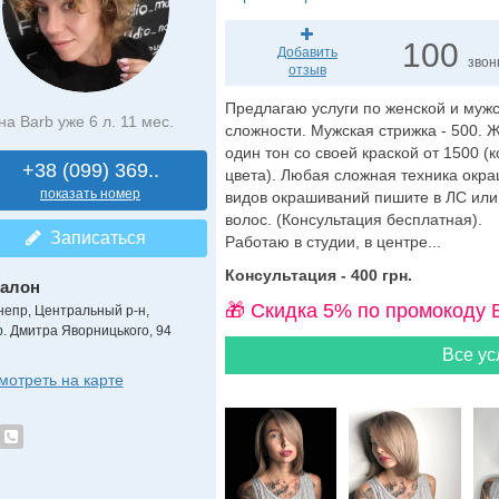
100
Добавить
звон
отзыв
Предлагаю услуги по женской и муж
на Barb уже 6 л. 11 мес.
сложности. Мужская стрижка - 500. Ж
один тон со своей краской от 1500 (
+38 (099) 369..
цвета). Любая сложная техника окра
показать номер
видов окрашиваний пишите в ЛС или 
волос. (Консультация бесплатная).
Записаться
Работаю в студии, в центре...
Консультация - 400 грн.
алон
🎁 Cкидка 5% по промокоду 
непр, Центральный р-н,
р. Дмитра Яворницького, 94
Все ус
мотреть на карте