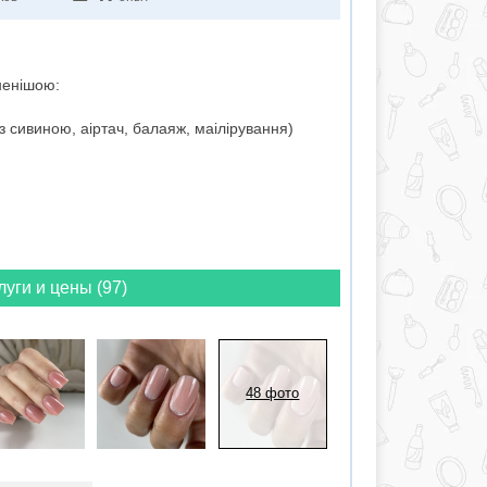
ненішою:
з сивиною, аіртач, балаяж, маілірування)
луги и цены (97)
48 фото