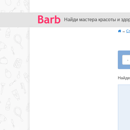
Найди мастера красоты и здо
→
С
Найде