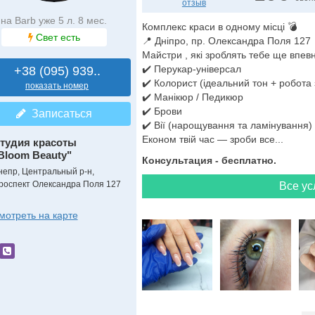
отзыв
на Barb уже 5 л. 8 мес.
Комплекс краси в одному місці 💣
Свет есть
📍 Дніпро, пр. Олександра Поля 127
Майстри , які зроблять тебе ще впев
✔️ Перукар-універсал
+38 (095) 939..
✔️ Колорист (ідеальний тон + робота 
показать номер
✔️ Манікюр / Педикюр
✔️ Брови
Записаться
✔️ Вії (нарощування та ламінування)
Економ твій час — зроби все...
тудия красоты
Bloom Beauty"
Консультация - бесплатно.
непр, Центральный р-н,
роспект Олександра Поля 127
Все ус
мотреть на карте