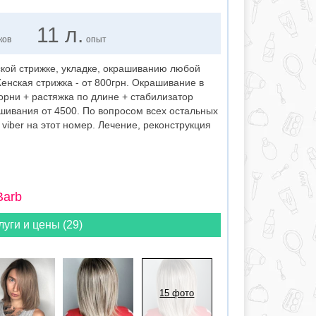
11 л.
ков
опыт
ской стрижке, укладке, окрашиванию любой
енская стрижка - от 800грн. Окрашивание в
корни + растяжка по длине + стабилизатор
шивания от 4500. По вопросом всех остальных
viber на этот номер. Лечение, реконструкция
Barb
луги и цены (29)
15 фото