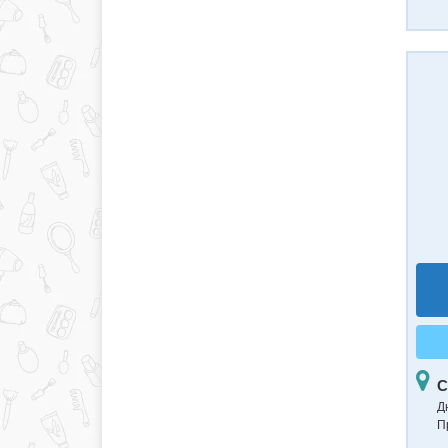
С
Д
П