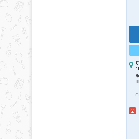
С
"
Д
П
С