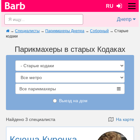
RU
Днепр
→
Специалисты
→
Парикмахеры Днепра
→
Соборный
→
Старые
кодаки
Парикмахеры в старых Кодаках
Все парикмахеры
Выезд на дом
Найдено 3 специалиста
На карте
Ксюша Курочка