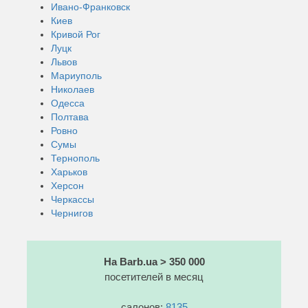
Ивано-Франковск
Киев
Кривой Рог
Луцк
Львов
Мариуполь
Николаев
Одесса
Полтава
Ровно
Сумы
Тернополь
Харьков
Херсон
Черкассы
Чернигов
На Barb.ua > 350 000
посетителей в месяц
салонов:
8135