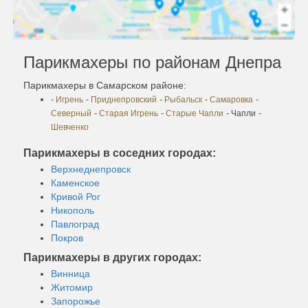
Парикмахеры по районам Днепра
Парикмахеры в Самарском районе:
-
Игрень
-
Приднепровский
-
Рыбальск
-
Самаровка
-
Северный
-
Старая Игрень
-
Старые Чапли
- Чапли
-
Шевченко
Парикмахеры в соседних городах:
Верхнеднепровск
Каменское
Кривой Рог
Никополь
Павлоград
Покров
Парикмахеры в других городах:
Винница
Житомир
Запорожье