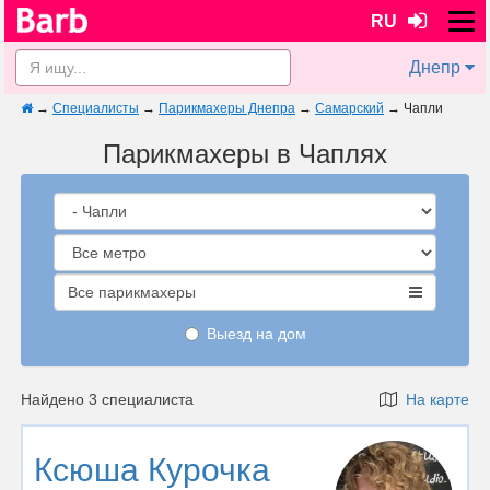
RU
Днепр
→
Специалисты
→
Парикмахеры Днепра
→
Самарский
→
Чапли
Парикмахеры в Чаплях
Все парикмахеры
Выезд на дом
Найдено 3 специалиста
На карте
Ксюша Курочка