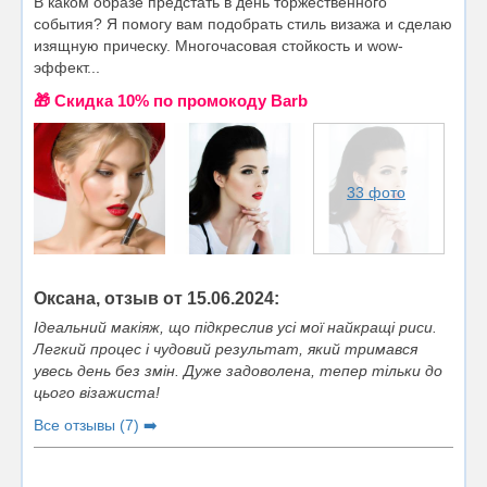
В каком образе предстать в день торжественного
события? Я помогу вам подобрать стиль визажа и сделаю
изящную прическу. Многочасовая стойкость и wow-
эффект...
🎁 Cкидка 10% по промокоду Barb
33 фото
Оксана, отзыв от 15.06.2024:
Ідеальний макіяж, що підкреслив усі мої найкращі риси.
Легкий процес і чудовий результат, який тримався
увесь день без змін. Дуже задоволена, тепер тільки до
цього візажиста!
Все отзывы (7) ➡️