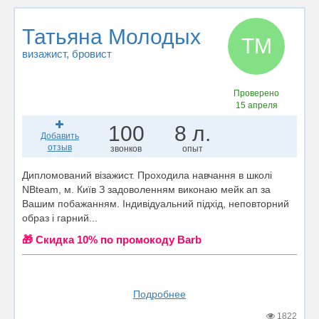
Татьяна Молодых
ТМ
визажист
, бровист
Проверено
15 апреля
100
8 л.
Добавить
отзыв
звонков
опыт
Дипломований візажист. Проходила навчання в школі
NBteam, м. Київ З задоволенням виконаю мейк ап за
Вашим побажанням. Індивідуальний підхід, неповторний
образ і гарний...
🎁 Cкидка 10% по промокоду Barb
Подробнее
1822