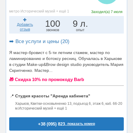
метро Исторический музей + ещё 1
Заходил(а)
7 июля
100
9 л.
Добавить
отзыв
звонков
опыт
➡️ Все услуги и цены (20)
Я мастер-бровист с 5-ти летним стажем, мастер по
ламинированию и ботоксу ресниц. Обучалась в Харькове
в студии Make-up&Brow design studio руководитель Мария
Скрипченко. Мастер...
🎁 Cкидка 10% по промокоду Barb
📍
Студия красоты "Аренда кабинета"
Харьков, Квитки-основьяненко 13, подъезд 6, этаж 6, каб. 66-20
м.Исторический музей + ещё 1
+38 (095) 823..
показать номер