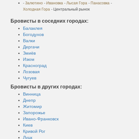
-
Залютино
-
Ивановка
-
Лысая Гора
-
Панасовка
-
Холодная Гора
- Центральный рынок
Бровисты в соседних городах:
Балаклея
Богодухов
Валки
Дергачи
Змиёв
Изюм
Красноград
Лозовая
Чугуев
Бровисты в других городах:
Винница
Днепр
Житомир
Запорожье
Ивано-Франковск
Киев
Кривой Рог
Луцк