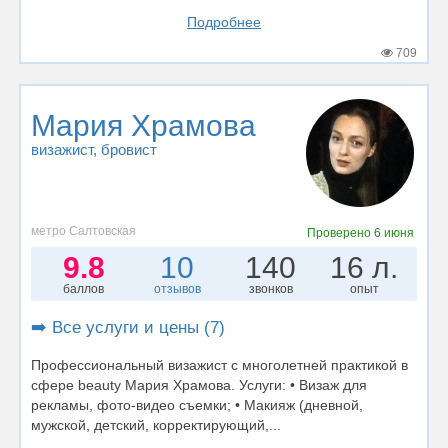
Подробнее
709
Мария Храмова
визажист
, бровист
метро Салтовская
Проверено
6 июня
9.8
10
140
16 л.
баллов
отзывов
звонков
опыт
➡️ Все услуги и цены (7)
Профессиональный визажист с многолетней практикой в
сфере beauty Мария Храмова. Услуги: • Визаж для
рекламы, фото-видео съемки; • Макияж (дневной,
мужской, детский, корректирующий,...