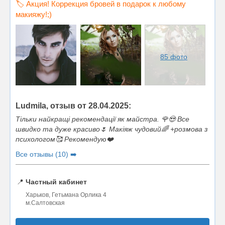
🏷️ Акция! Коррекция бровей в подарок к любому
макияжу!;)
85 фото
Ludmila, отзыв от 28.04.2025:
Тільки найкращі рекомендації як майстра. 🌹😍 Все
швидко та дуже красиво🌷 Макіяж чудовий🌈 +розмова з
психологом🥰 Рекомендую❤️
Все отзывы (10) ➡️
📍
Частный кабинет
Харьков, Гетьмана Орлика 4
м.Салтовская