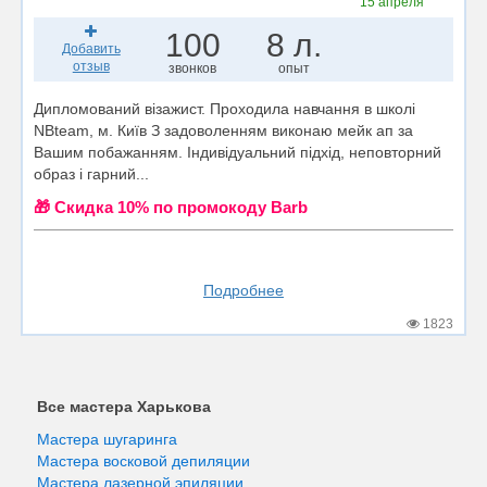
15 апреля
100
8 л.
Добавить
отзыв
звонков
опыт
Дипломований візажист. Проходила навчання в школі
NBteam, м. Київ З задоволенням виконаю мейк ап за
Вашим побажанням. Індивідуальний підхід, неповторний
образ і гарний...
🎁 Cкидка 10% по промокоду Barb
Подробнее
1823
Все мастера Харькова
Мастера шугаринга
Мастера восковой депиляции
Мастера лазерной эпиляции