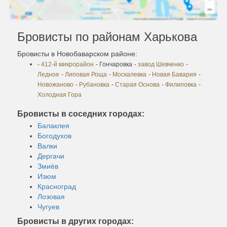
Бровисты по районам Харькова
Бровисты в Новобаварском районе:
-
412-й микрорайон
- Гончаровка
-
завод Шевченко
-
Ледное
-
Липовая Роща
-
Москалевка
-
Новая Бавария
-
Новожаново
-
Рубановка
-
Старая Основа
-
Филиповка
-
Холодная Гора
Бровисты в соседних городах:
Балаклея
Богодухов
Валки
Дергачи
Змиёв
Изюм
Красноград
Лозовая
Чугуев
Бровисты в других городах: