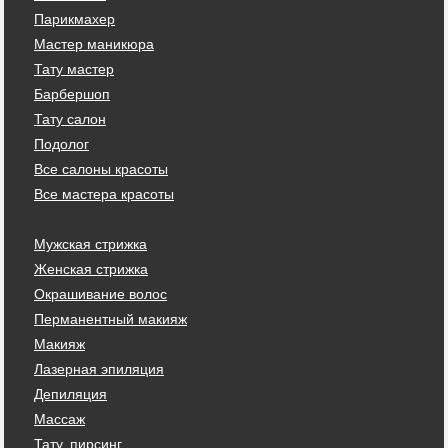
Парикмахер
Мастер маникюра
Тату мастер
Барбершоп
Тату салон
Подолог
Все салоны красоты
Все мастера красоты
Мужская стрижка
Женская стрижка
Окрашивание волос
Перманентный макияж
Макияж
Лазерная эпиляция
Депиляция
Массаж
Тату, пирсинг