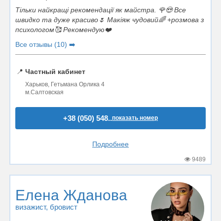
Тільки найкращі рекомендації як майстра. 🌹😍 Все
швидко та дуже красиво🌷 Макіяж чудовий🌈 +розмова з
психологом🥰 Рекомендую❤️
Все отзывы (10) ➡️
📍
Частный кабинет
Харьков, Гетьмана Орлика 4
м.Салтовская
+38 (050) 548..
показать номер
Подробнее
9489
Елена Жданова
визажист
, бровист