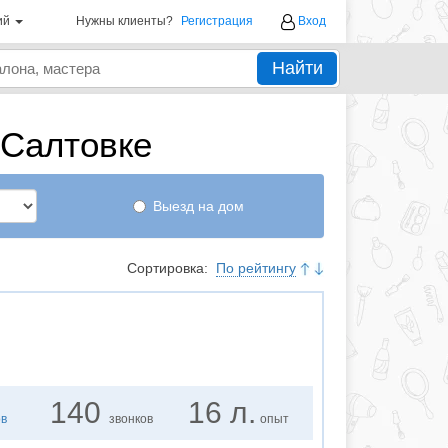
ий
Нужны клиенты?
Регистрация
Вход
Найти
 Салтовке
Выезд на дом
Сортировка:
По рейтингу
140
16 л.
ов
звонков
опыт