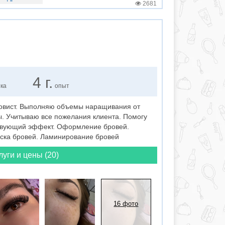
2681
о
4 г.
нка
опыт
овист. Выполняю объемы наращивания от
ы. Учитываю все пожелания клиента. Помогу
ствующий эффект. Оформление бровей.
аска бровей. Ламинирование бровей
луги и цены (20)
16 фото