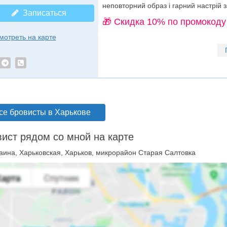
неповторний образ і гарний настрій 
Записаться
🎁 Cкидка 10% по промокоду
мотреть на карте
се бровисты в Харькове
ист рядом со мной на карте
аина, Харьковская, Харьков, микрорайон Старая Салтовка