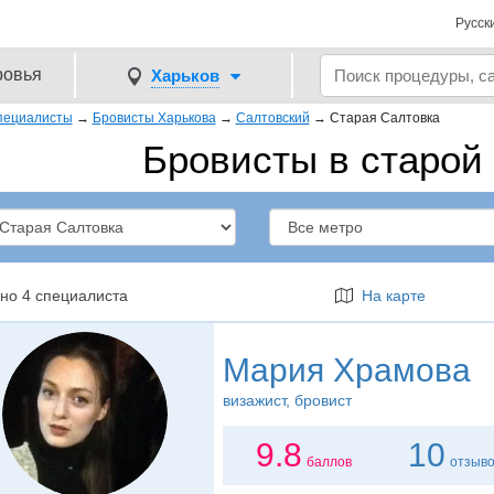
Русск
ровья
Харьков
пециалисты
→
Бровисты Харькова
→
Салтовский
→
Старая Салтовка
Бровисты в старой
но 4 специалиста
На карте
Мария Храмова
визажист
, бровист
9.8
10
баллов
отзыв