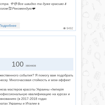
йстра. 🌹😍 Все швидко та дуже красиво🌷
ологом🥰 Рекомендую❤️
Подробнее
9492
100
звонков
ржественного события? Я помогу вам подобрать
ческу. Многочасовая стойкость и wow-эффект
оюза мастеров красоты Украины «Імперія
рофессиональную квалификацию на курсах и
внованиях (в 2017-2018 годах
атах Украины и Италии в