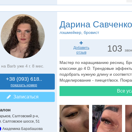
Дарина Савченк
лэшмейкер
, бровист
103
Добавить
зво
отзыв
Мастер по наращиванию ресниц. Бр
на Barb уже 4 г. 8 мес.
классики до 4 D. Трендовые эффект
подобрать нужную длину и соответ
+38 (093) 618..
Моделирование - пиецет/воск. Покр
показать номер
Все ус
Записаться
алон
арьков, Салтовский р-н,
л. Салтовское шоссе, 51
Академика Барабашова