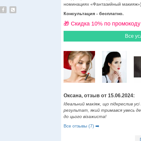
номинациях «Фантазийный макияж»).
Консультация - бесплатно.
🎁 Cкидка 10% по промокоду
Все ус
Оксана, отзыв от 15.06.2024:
Ідеальний макіяж, що підкреслив усі
результат, який тримався увесь де
до цього візажиста!
Все отзывы (7) ➡️