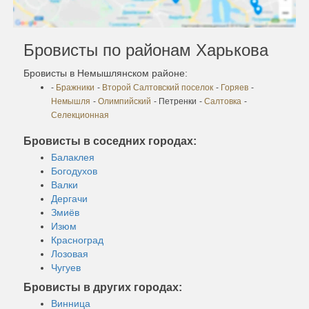
Бровисты по районам Харькова
Бровисты в Немышлянском районе:
-
Бражники
-
Второй Салтовский поселок
-
Горяев
-
Немышля
-
Олимпийский
- Петренки
-
Салтовка
-
Селекционная
Бровисты в соседних городах:
Балаклея
Богодухов
Валки
Дергачи
Змиёв
Изюм
Красноград
Лозовая
Чугуев
Бровисты в других городах:
Винница