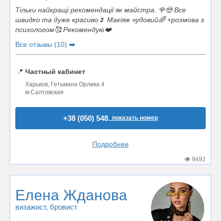
Тільки найкращі рекомендації як майстра. 🌹😍 Все
швидко та дуже красиво🌷 Макіяж чудовий🌈 +розмова з
психологом🥰 Рекомендую❤️
Все отзывы (10) ➡️
📍
Частный кабинет
Харьков, Гетьмана Орлика 4
м.Салтовская
+38 (050) 548..
показать номер
Подробнее
9492
Елена Жданова
визажист
, бровист