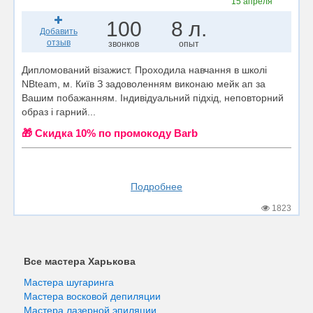
15 апреля
100
8 л.
Добавить
отзыв
звонков
опыт
Дипломований візажист. Проходила навчання в школі
NBteam, м. Київ З задоволенням виконаю мейк ап за
Вашим побажанням. Індивідуальний підхід, неповторний
образ і гарний...
🎁 Cкидка 10% по промокоду Barb
Подробнее
1823
Все мастера Харькова
Мастера шугаринга
Мастера восковой депиляции
Мастера лазерной эпиляции