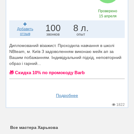
Проверено
15 апреля
100
8 л.
Добавить
отзыв
звонков
опыт
Дипломований візажист. Проходила навчання в школі
NBteam, м. Київ З задоволенням виконаю мейк ап за
Вашим побажанням. Індивідуальний підхід, неповторний
образ і гарний...
🎁 Cкидка 10% по промокоду Barb
Подробнее
1822
Все мастера Харькова