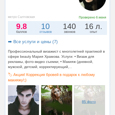
метро Салтовская
Проверено
6 июня
9.8
10
140
16 л.
баллов
отзывов
звонков
опыт
➡️ Все услуги и цены (7)
Профессиональный визажист с многолетней практикой в
сфере beauty Мария Храмова. Услуги: • Визаж для
рекламы, фото-видео съемки; • Макияж (дневной,
мужской, детский, корректирующий,...
🏷️ Акция! Коррекция бровей в подарок к любому
макияжу!;)
85 фото