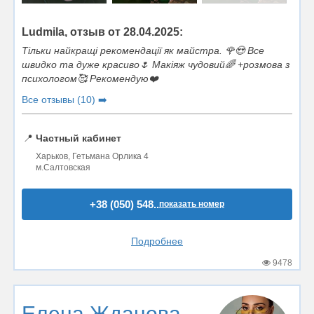
Ludmila, отзыв от 28.04.2025:
Тільки найкращі рекомендації як майстра. 🌹😍 Все
швидко та дуже красиво🌷 Макіяж чудовий🌈 +розмова з
психологом🥰 Рекомендую❤️
Все отзывы (10) ➡️
📍
Частный кабинет
Харьков, Гетьмана Орлика 4
м.Салтовская
+38 (050) 548..
показать номер
Подробнее
9478
Елена Жданова