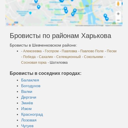
Бровисты по районам Харькова
Бровисты в Шевченковском районе:
-
Алексеевка
-
Госпром
-
Павловка
-
Павлово Поле
-
Пески
-
Победа
-
Сахалин
-
Селекционный
-
Сокольники
-
Сосновая горка
- Шатиловка
Бровисты в соседних городах:
Балаклея
Богодухов
Валки
Дергачи
Змиёв
Изюм
Красноград
Лозовая
Чугуев