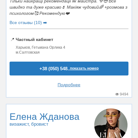
Тільки найкращі рекомендації як майстра. 🌹😍 Все
швидко та дуже красиво🌷 Макіяж чудовий🌈 +розмова з
психологом🥰 Рекомендую❤️
Все отзывы (10) ➡️
📍
Частный кабинет
Харьков, Гетьмана Орлика 4
м.Салтовская
+38 (050) 548..
показать номер
Подробнее
9494
Елена Жданова
визажист
, бровист