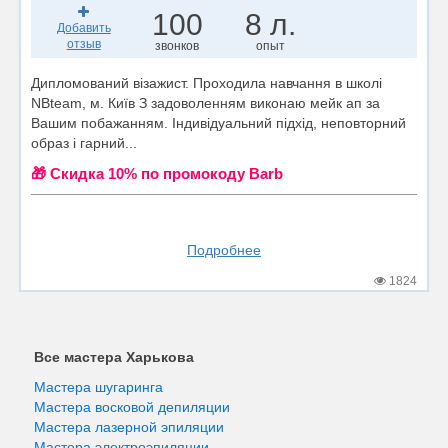
100
8 л.
Добавить
отзыв
звонков
опыт
Дипломований візажист. Проходила навчання в школі
NBteam, м. Київ З задоволенням виконаю мейк ап за
Вашим побажанням. Індивідуальний підхід, неповторний
образ і гарний...
🎁 Cкидка 10% по промокоду Barb
Подробнее
1824
Все мастера Харькова
Мастера шугаринга
Мастера восковой депиляции
Мастера лазерной эпиляции
Мастера электроэпиляции