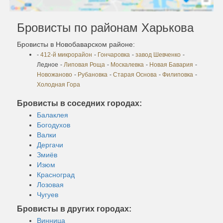
Бровисты по районам Харькова
Бровисты в Новобаварском районе:
-
412-й микрорайон
-
Гончаровка
-
завод Шевченко
-
Ледное
-
Липовая Роща
-
Москалевка
-
Новая Бавария
-
Новожаново
-
Рубановка
-
Старая Основа
-
Филиповка
-
Холодная Гора
Бровисты в соседних городах:
Балаклея
Богодухов
Валки
Дергачи
Змиёв
Изюм
Красноград
Лозовая
Чугуев
Бровисты в других городах:
Винница