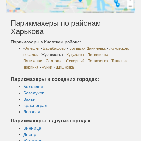
Парикмахеры по районам
Харькова
Парикмахеры в Киевском районе:
-
Алешки
-
Барабашово
-
Большая Даниловка
-
Жуковского
поселок
- Журавлевка
-
Кутузовка
-
Литвиновка
-
Пятихатки
-
Салтовка
-
Северный
-
Толкачевка
-
Тыщенки
-
Тюринка
-
Чуйки
-
Шишковка
Парикмахеры в соседних городах:
Балаклея
Богодухов
Валки
Красноград
Лозовая
Парикмахеры в других городах:
Винница
Днепр
Житомир