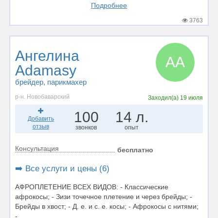
Подробнее
3763
Ангелина
АA
Adamasy
брейдер
, парикмахер
р-н. Новобаварский
Заходил(а)
19 июля
100
14 л.
Добавить
отзыв
звонков
опыт
Консультация
бесплатно
➡️ Все услуги и цены (6)
АФРОПЛЕТЕНИЕ ВСЕХ ВИДОВ: - Классические
афрокосы; - Зизи точечное плетение и через брейды; -
Брейды в хвост; - Д. е. и с. е. косы; - Афрокосы с нитями;
-...