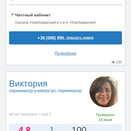
📍
Частный кабинет
Харьков, Новобаварский р-н р-н. Новобаварский
+38 (068) 896..
показать номер
Подробнее
189
Виктория
парикмахер-универсал
, парикмахер
метро Заводская + ещё 2
Проверено
18 июня
4.8
1
100