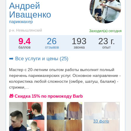
Андрей
Иващенко
парикмахер
р-н. Немышлянский
Заходил(а)
сегодня
9.4
26
193
23 г.
баллов
отзывов
звонка
опыт
➡️ Все услуги и цены (25)
Мастер с 20-летним опытом работы выполнит полный
перечень парикмахерских услуг. Основное направление -
колористика любой сложности (омбре, шатуш, балаяж) -
стрижки,...
🎁 Cкидка 15% по промокоду Barb
33 фото