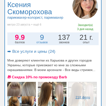
Ксения
Скоморохова
парикмахер-колорист
, парикмахер
метро 23 августа + ещё 6
Заходил(а)
3 дня назад
9.9
9
137
21 г.
баллов
отзывов
звонков
опыт
➡️ Все услуги и цены (24)
Мне доверяют клиентки из Харькова и других городов
Украины, которые приезжают ко мне за сложными
окрашиваниями. В моем арсенале - Все виды стрижек...
🎁 Cкидка 10% по промокоду Barb
218 фото