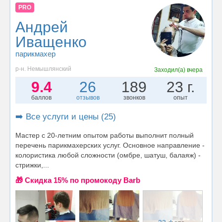
PRO
Андрей
Иващенко
парикмахер
р-н. Немышлянский
Заходил(а)
вчера
9.4
26
189
23 г.
баллов
отзывов
звонков
опыт
➡️ Все услуги и цены (25)
Мастер с 20-летним опытом работы выполнит полный
перечень парикмахерских услуг. Основное направление -
колористика любой сложности (омбре, шатуш, балаяж) -
стрижки,...
🎁 Cкидка 15% по промокоду Barb