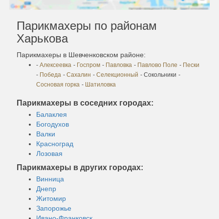
Парикмахеры по районам
Харькова
Парикмахеры в Шевченковском районе:
-
Алексеевка
-
Госпром
-
Павловка
-
Павлово Поле
-
Пески
-
Победа
-
Сахалин
-
Селекционный
- Сокольники
-
Сосновая горка
-
Шатиловка
Парикмахеры в соседних городах:
Балаклея
Богодухов
Валки
Красноград
Лозовая
Парикмахеры в других городах:
Винница
Днепр
Житомир
Запорожье
Ивано-Франковск