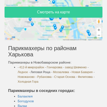
Смотреть на карте
Парикмахеры по районам
Харькова
Парикмахеры в Новобаварском районе:
-
412-й микрорайон
-
Гончаровка
-
завод Шевченко
-
Ледное
- Липовая Роща
-
Москалевка
-
Новая Бавария
-
Новожаново
-
Рубановка
-
Старая Основа
-
Филиповка
-
Холодная Гора
Парикмахеры в соседних городах:
Балаклея
Богодухов
Валки