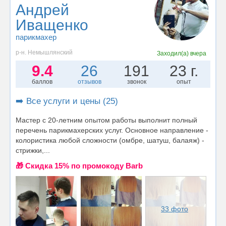
Андрей
Иващенко
парикмахер
р-н. Немышлянский
Заходил(а)
вчера
9.4
26
191
23 г.
баллов
отзывов
звонок
опыт
➡️ Все услуги и цены (25)
Мастер с 20-летним опытом работы выполнит полный
перечень парикмахерских услуг. Основное направление -
колористика любой сложности (омбре, шатуш, балаяж) -
стрижки,...
🎁 Cкидка 15% по промокоду Barb
33 фото