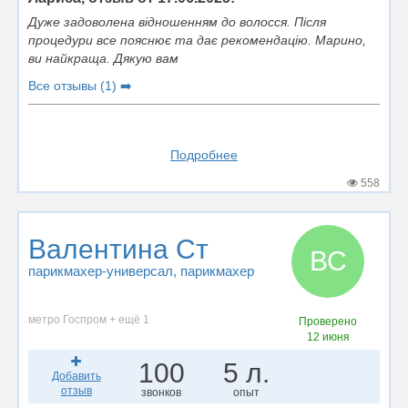
Дуже задоволена відношенням до волосся. Після
процедури все пояснює та дає рекомендацію. Марино,
ви найкраща. Дякую вам
Все отзывы (1) ➡️
Подробнее
558
Валентина Ст
ВС
парикмахер-универсал
, парикмахер
метро Госпром + ещё 1
Проверено
12 июня
100
5 л.
Добавить
отзыв
звонков
опыт