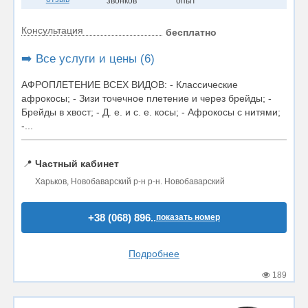
звонков
опыт
Консультация
бесплатно
➡️ Все услуги и цены (6)
АФРОПЛЕТЕНИЕ ВСЕХ ВИДОВ: - Классические
афрокосы; - Зизи точечное плетение и через брейды; -
Брейды в хвост; - Д. е. и с. е. косы; - Афрокосы с нитями;
-...
📍
Частный кабинет
Харьков, Новобаварский р-н р-н. Новобаварский
+38 (068) 896..
показать номер
Подробнее
189