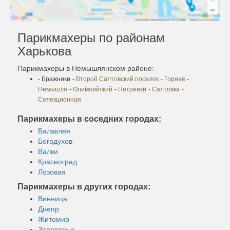
Парикмахеры по районам
Харькова
Парикмахеры в Немышлянском районе:
- Бражники
-
Второй Салтовский поселок
-
Горяев
-
Немышля
-
Олимпийский
-
Петренки
-
Салтовка
-
Селекционная
Парикмахеры в соседних городах:
Балаклея
Богодухов
Валки
Красноград
Лозовая
Парикмахеры в других городах:
Винница
Днепр
Житомир
Запорожье