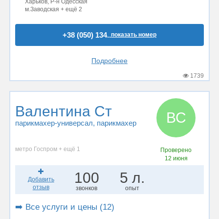
Харьков, Р-н Одесская
м.Заводская + ещё 2
+38 (050) 134..
показать номер
Подробнее
1739
Валентина Ст
ВС
парикмахер-универсал
, парикмахер
метро Госпром + ещё 1
Проверено
12 июня
100
5 л.
Добавить
отзыв
звонков
опыт
➡️ Все услуги и цены (12)