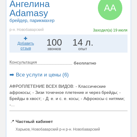
Ангелина
АA
Adamasy
брейдер
, парикмахер
р-н. Новобаварский
Заходил(а)
19 июля
100
14 л.
Добавить
отзыв
звонков
опыт
Консультация
бесплатно
➡️ Все услуги и цены (6)
АФРОПЛЕТЕНИЕ ВСЕХ ВИДОВ: - Классические
афрокосы; - Зизи точечное плетение и через брейды; -
Брейды в хвост; - Д. е. и с. е. косы; - Афрокосы с нитями;
-...
📍
Частный кабинет
Харьков, Новобаварский р-н р-н. Новобаварский