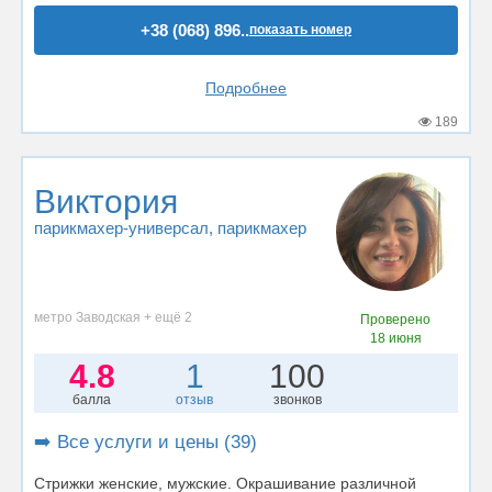
+38 (068) 896..
показать номер
Подробнее
189
Виктория
парикмахер-универсал
, парикмахер
метро Заводская + ещё 2
Проверено
18 июня
4.8
1
100
балла
отзыв
звонков
➡️ Все услуги и цены (39)
Стрижки женские, мужские. Окрашивание различной