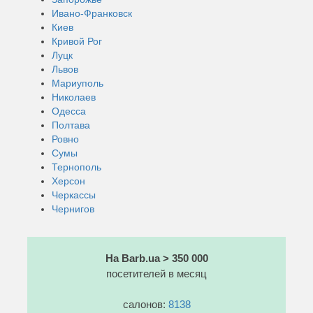
Ивано-Франковск
Киев
Кривой Рог
Луцк
Львов
Мариуполь
Николаев
Одесса
Полтава
Ровно
Сумы
Тернополь
Херсон
Черкассы
Чернигов
На Barb.ua > 350 000
посетителей в месяц
салонов:
8138