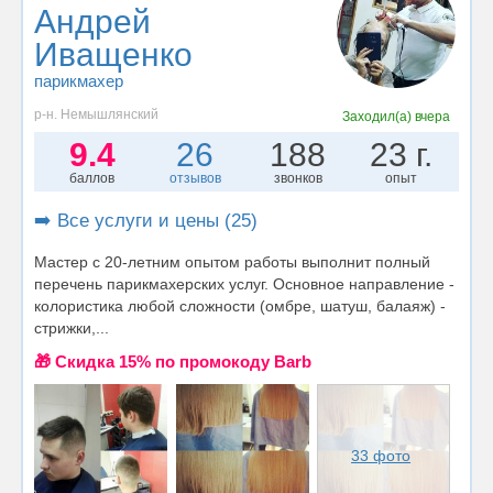
Андрей
Иващенко
парикмахер
р-н. Немышлянский
Заходил(а)
вчера
9.4
26
188
23 г.
баллов
отзывов
звонков
опыт
➡️ Все услуги и цены (25)
Мастер с 20-летним опытом работы выполнит полный
перечень парикмахерских услуг. Основное направление -
колористика любой сложности (омбре, шатуш, балаяж) -
стрижки,...
🎁 Cкидка 15% по промокоду Barb
33 фото