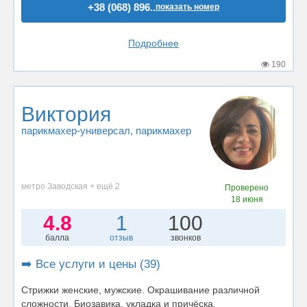
+38 (068) 896..
показать номер
Подробнее
190
Виктория
парикмахер-универсал
, парикмахер
метро Заводская + ещё 2
Проверено
18 июня
4.8
1
100
балла
отзыв
звонков
➡️ Все услуги и цены (39)
Стрижки женские, мужские. Окрашивание различной
сложности. Биозавика, укладка и причёска.