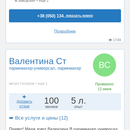
м.Заводская + ещё 2
+38 (050) 134..
показать номер
Подробнее
1749
Валентина Ст
ВС
парикмахер-универсал
, парикмахер
метро Госпром + ещё 1
Проверено
12 июня
100
5 л.
Добавить
отзыв
звонков
опыт
➡️ Все услуги и цены (12)
Привет! Меня зовут Валентина Я парикмахер универсал,