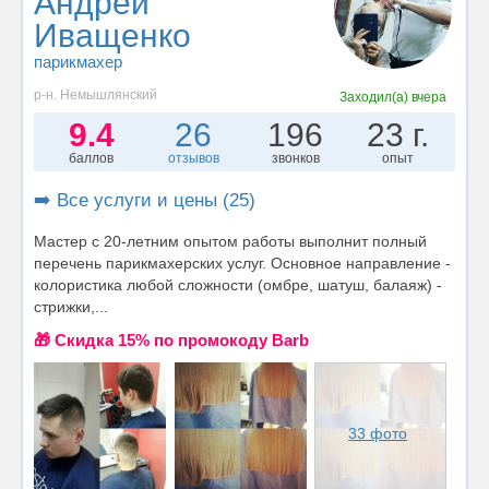
Андрей
Иващенко
парикмахер
р-н. Немышлянский
Заходил(а)
вчера
9.4
26
196
23 г.
баллов
отзывов
звонков
опыт
➡️ Все услуги и цены (25)
Мастер с 20-летним опытом работы выполнит полный
перечень парикмахерских услуг. Основное направление -
колористика любой сложности (омбре, шатуш, балаяж) -
стрижки,...
🎁 Cкидка 15% по промокоду Barb
33 фото