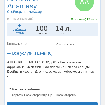
АA
Adamasy
брейдер
, парикмахер
р-н. Новобаварский
Заходил(а)
19 июля
100
14 л.
Добавить
отзыв
звонков
опыт
Консультация
бесплатно
➡️ Все услуги и цены (6)
АФРОПЛЕТЕНИЕ ВСЕХ ВИДОВ: - Классические
афрокосы; - Зизи точечное плетение и через брейды; -
Брейды в хвост; - Д. е. и с. е. косы; - Афрокосы с нитями;
-...
📍
Частный кабинет
Харьков, Новобаварский р-н р-н. Новобаварский