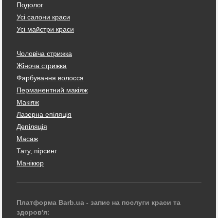
Подолог
Усі салони краси
Усі майстри краси
Чоловіча стрижка
Жіноча стрижка
Фарбування волосся
Перманентний макіяж
Макіяж
Лазерна епіляція
Депіляція
Масаж
Тату, пірсинг
Манікюр
Платформа Barb.ua - запис на послуги краси та
здоров'я: