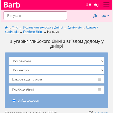
UA
Дніпро
→
Тіло
→
Видалення волосся у Дніпрі
→
Депіляція
→
Цукрова
депіляція
→
Глибоке бікіні
→
На дому
Шугарінг глибокого бікіні з виїздом додому у
Дніпрі
Цукрова депіляція
Глибоке бікіні
Виїзд додому