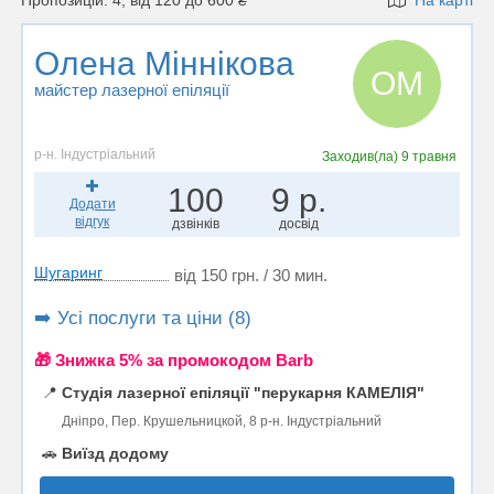
Пропозицій: 4, від 120 до 600 ₴
На карті
Олена Міннікова
ОМ
майстер лазерної епіляції
р-н. Індустріальний
Заходив(ла)
9 травня
100
9 р.
Додати
відгук
дзвінків
досвід
Шугаринг
від 150 грн. / 30 мин.
➡️ Усі послуги та ціни (8)
🎁 Знижка 5% за промокодом Barb
📍
Студія лазерної епіляції "перукарня КАМЕЛІЯ"
Дніпро, Пер. Крушельницкой, 8 р-н. Індустріальний
🚗
Виїзд додому