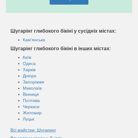
Шугарінг глибокого бікіні у сусідніх містах:
Кам'янське
Шугарінг глибокого бікіні в інших містах:
Київ
Одеса
Харків
Дніпро
Запоріжжя
Миколаїв
Вінниця
Полтава
Черкаси
Житомир
Луцьк
Всі майстри: Шугаринг
Всі салони краси у Дніпрі