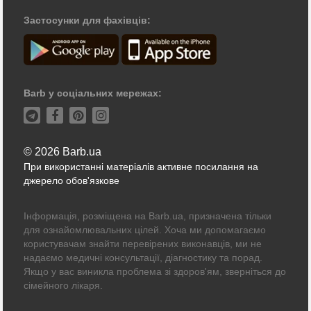
Застосунки для фахівців:
Barb у соціальних мережах:
© 2026 Barb.ua
При використанні матеріалів активне посилання на
джерело обов'язкове
Інформація, розміщена на Barb.ua, призначена тільки
для ознайомлювальних цілей. Хоча ми допомагаємо
користувачам знайти перевірених виконавців, ми не
надаємо медичні консультації, діагностику та порад.
Якщо у вас виникла проблема зі здоров'ям, зверніться до
сімейного лікаря.