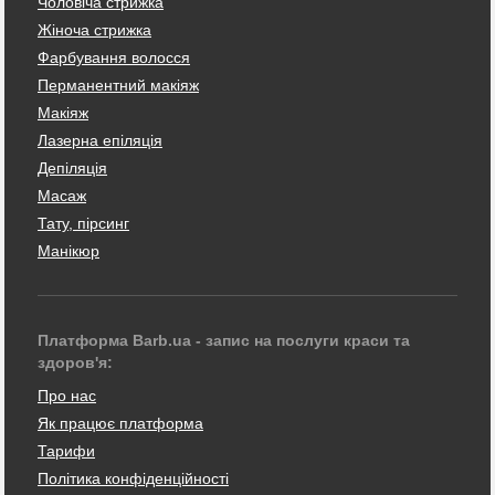
Чоловіча стрижка
Жіноча стрижка
Фарбування волосся
Перманентний макіяж
Макіяж
Лазерна епіляція
Депіляція
Масаж
Тату, пірсинг
Манікюр
Платформа Barb.ua - запис на послуги краси та
здоров'я:
Про нас
Як працює платформа
Тарифи
Політика конфіденційності