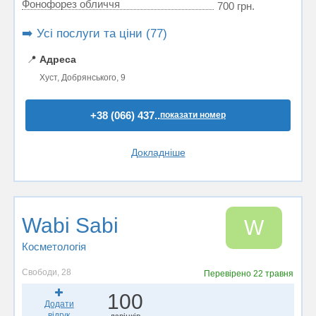
Фонофорез обличчя
700 грн.
➡️ Усі послуги та ціни (77)
📍
Адреса
Хуст, Добрянського, 9
+38 (066) 437..
показати номер
Докладніше
Wabi Sabi
W
Косметологія
Свободи, 28
Перевірено
22 травня
100
Додати
відгук