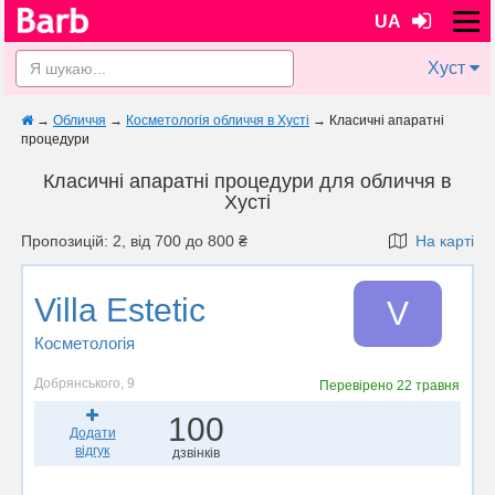
UA
Хуст
→
Обличчя
→
Косметологія обличчя в Хусті
→
Класичні апаратні
процедури
Класичні апаратні процедури для обличчя в
Хусті
Пропозицій: 2, від 700 до 800 ₴
На карті
Villa Estetic
V
Косметологія
Добрянського, 9
Перевірено
22 травня
100
Додати
відгук
дзвінків